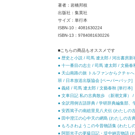
著者：岩橋邦枝
出版社：集英社
サイズ：単行本
ISBN-10：4081630224
ISBN-13：9784081630226
■こちらの商品もオススメです
● 歴史と小説 / 司馬 遼太郎 / 河出書房
● 十一番目の志士 / 司馬 遼太郎 / 文藝春
● 天山南路の旅 トルファンからクチャへ 
班 / 日本放送出版協会 [ペーパーバック]
● 義経 / 司馬 遼太郎 / 文藝春秋 [単行本]
● 文車日記 私の古典散歩 （新潮文庫） / 田
● 全訳用例古語辞典 / 学研辞典編集部、学
● 安西篤子の南総里見八犬伝 (わたしの古典 2
● 田中澄江の心中天の網島 (わたしの古典 17
● もろさわようこの今昔物語集 (わたしの古典
● 阿部光子の更級日記・堤中納言物語 (わたし