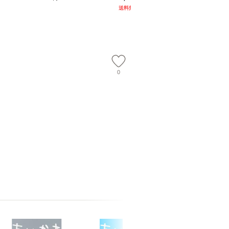
談社現代新書） / 下条
ム・エンターテイメン
計超入門！
送料無料
】
信輔 / 講談社 [新書]
ト [DVD]【メール便送
隆 / 高
【メール便送料無料】
料無料】
（ソフト
【メール
0