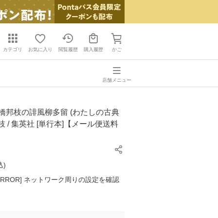
カテゴリ
お気に入り
閲覧履歴
購入履歴
かご
店舗メニュー
橋邦枝の誹風柳多留 (わたしの古典
橋邦枝 / 集英社 [単行本]【メール便送料
込
)
K ERROR] ネットワーク周りの設定を確認