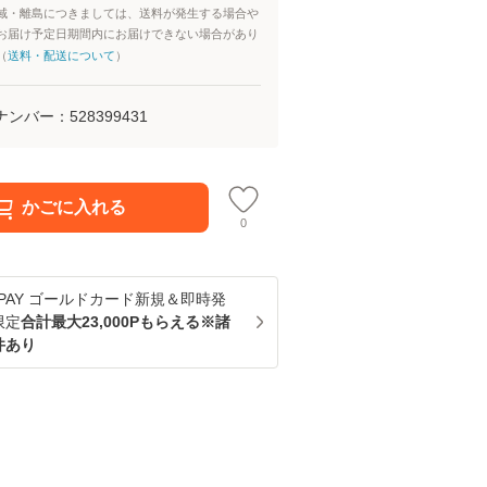
域・離島につきましては、送料が発生する場合や
お届け予定日期間内にお届けできない場合があり
（
送料・配送について
）
ナンバー：
528399431
かごに入れる
0
u PAY ゴールドカード新規＆即時発
限定
合計最大23,000Pもらえる※諸
件あり