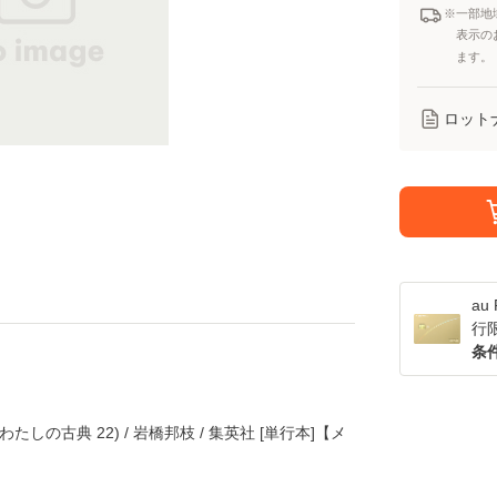
※一部地
表示の
ます。
ロット
a
行
条
しの古典 22) / 岩橋邦枝 / 集英社 [単行本]【メ