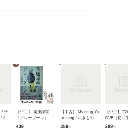
3
4
5
/ チ
【中古】 発達障害
【中古】 My song Yo
【中古】 FOR
/ キュ
「グレーゾーン」 そ
ur song / いきものが
OVE（初回
D]
の正しい理解と克服法
かり / [CD]【メール便
盤） / 清水
409
289
289
円
円
円