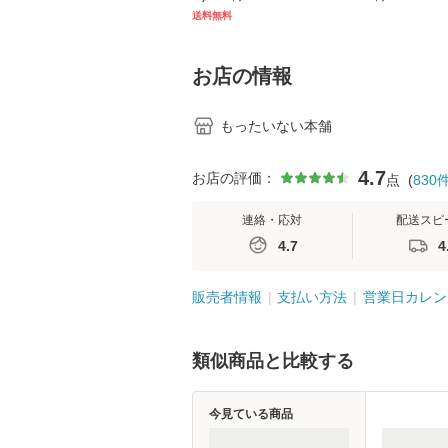
キル 改訂第3版 (看護
【メール便送料
送料無料
学テキストNiCE) / 手
島恵 藤本幸三 / 南江
堂 [単行
お店の情報
もったいない本舗
4.7
お店の評価：
点
(
830
連絡・応対
配送スピ
4.7
4
販売者情報
支払い方法
営業日カレン
類似商品と比較する
今見ている商品