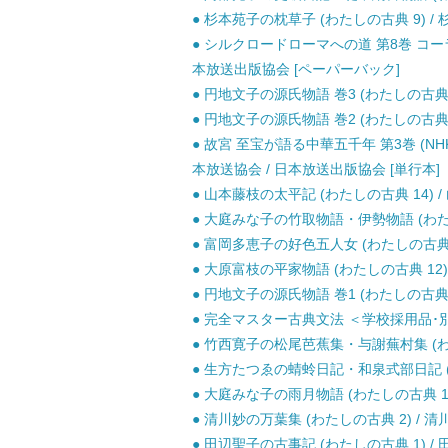
● 杉本苑子の枕草子 (わたしの古典 9) / 
● シルクロードローマへの道 第8巻 コー
本放送出版協会 [ペーパーバック]
● 円地文子の源氏物語 巻3 (わたしの古典 8)
● 円地文子の源氏物語 巻2 (わたしの古典 7)
● 故宮 至宝が語る中華五千年 第3巻 (N
本放送協会 / 日本放送出版協会 [単行本]
● 山本藤枝の太平記 (わたしの古典 14) / 
● 大庭みな子の竹取物語・伊勢物語 (わたしの
● 富岡多恵子の好色五人女 (わたしの古典 16
● 大原富枝の平家物語 (わたしの古典 12) 
● 円地文子の源氏物語 巻1 (わたしの古典 6)
● 完全マスター古典文法 ＜学校採用品･別冊
● 竹西寛子の松尾芭蕉集・与謝蕪村集 (わたし
● 生方たつゑの蜻蛉日記・和泉式部日記 (わた
● 大庭みな子の雨月物語 (わたしの古典 19)
● 清川妙の万葉集 (わたしの古典 2) / 清川
● 田辺聖子の古事記 (わたしの古典 1) / 