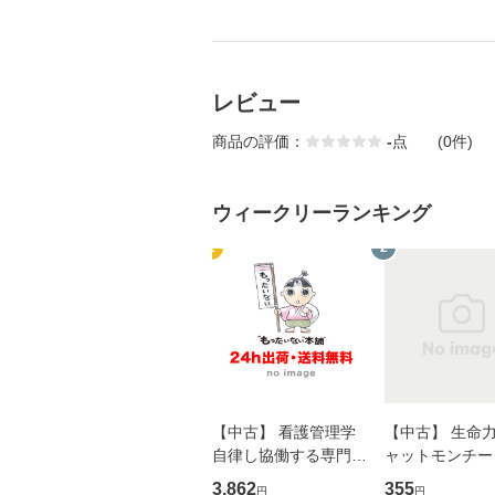
レビュー
商品の評価：
-
点
(0件)
ウィークリーランキング
1
2
【中古】 看護管理学
【中古】 生命力 
自律し協働する専門職
ャットモンチー 
の看護マネジメントス
ーンレコード [C
3,862
355
円
円