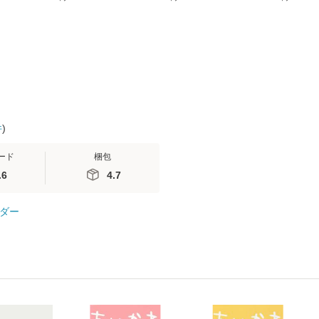
無料】
(SB新書 572) / 岡田尊
送料無料】
ミリヤ / [CD]【メール
司 / ＳＢクリエイティ
便送料無料
ブ [新書]【メール便送
料無料】
件
)
ード
梱包
.6
4.7
ダー