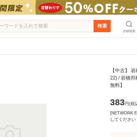
検索
詳細検索
【中古】 岩
22) / 岩
無料】
383
円(
税
[NETWOR
してください