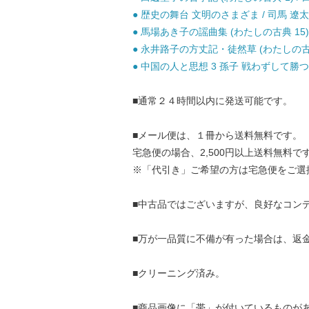
● 歴史の舞台 文明のさまざま / 司馬 遼太
● 馬場あき子の謡曲集 (わたしの古典 15)
● 永井路子の方丈記・徒然草 (わたしの古典 1
● 中国の人と思想 3 孫子 戦わずして勝つ /
■通常２４時間以内に発送可能です。
■メール便は、１冊から送料無料です。
宅急便の場合、2,500円以上送料無料で
※「代引き」ご希望の方は宅急便をご選
■中古品ではございますが、良好なコン
■万が一品質に不備が有った場合は、返
■クリーニング済み。
■商品画像に「帯」が付いているものが