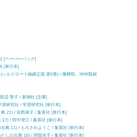
新社 [ペーパーバック]
秋 [単行本]
(シルクロード絲綢之路 第5巻) / 陳舜臣、NHK取材
辺 聖子 / 新潮社 [文庫]
習研究社 / 学習研究社 [単行本]
1) / 安西篤子 / 集英社 [単行本]
) / 田中澄江 / 集英社 [単行本]
 11) / もろさわようこ / 集英社 [単行本]
の古典 10) / 阿部光子 / 集英社 [単行本]