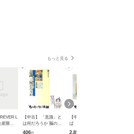
もっと見る
6
7
8
EVER L
【中古】 「意識」と
【中古】 耳をすませ
【中古】
生産限定
は何だろうか 脳の来
ば 〈2枚組〉 [DVD] /
も2時間
翔太×加藤
歴、知覚の錯誤 （講
ブエナ・ビスタ・ホー
めるよう
406
2,852
253
円
円
円