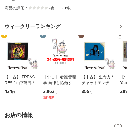
商品の評価：
-
点
(0件)
ウィークリーランキング
1
2
3
4
【中古】 TREASU
【中古】 看護管理
【中古】 生命力 /
【中
RES / 山下達郎 /
学 自律し協働する
チャットモンチー /
You
イーストウエス
専門職の看護マネ
キューンレコード
のがか
434
3,862
355
28
円
円
円
ト・ジャパン [CD]
ジメントスキル 改
[CD]【メール便送
【
送料無料
【メール便送料無
訂第3版 (看護学テ
料無料】
料
料】
キストNiCE) / 手島
恵 藤本幸三 / 南江
お店の情報
堂 [単行