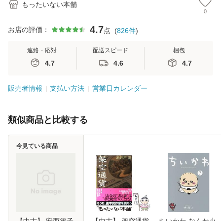
もったいない本舗
0
4.7
お店の評価：
点
(
826
件
)
連絡・応対
配送スピード
梱包
4.7
4.6
4.7
販売者情報
支払い方法
営業日カレンダー
類似商品と比較する
今見ている商品
【中古】 安西篤子
【中古】 架空通貨
ちいかわ なんか小