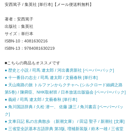
安西篤子 / 集英社 [単行本]【メール便送料無料】
著者：安西篤子
出版社：集英社
サイズ：単行本
ISBN-10：4081630216
ISBN-13：9784081630219
■こちらの商品もオススメです
● 歴史と小説 / 司馬 遼太郎 / 河出書房新社 [ペーパーバック]
● 十一番目の志士 / 司馬 遼太郎 / 文藝春秋 [単行本]
● 天山南路の旅 トルファンからクチャへ (シルクロード絲綢之路
第5巻) / 陳舜臣、NHK取材班 / 日本放送出版協会 [ペーパーバック]
● 義経 / 司馬 遼太郎 / 文藝春秋 [単行本]
● 角川国語辞典 / 久松 潜一、 佐藤 謙三 / 角川書店 [ペーパーバッ
ク]
● 文車日記 私の古典散歩 （新潮文庫） / 田辺 聖子 / 新潮社 [文庫]
● 三省堂全訳基本古語辞典 第3版, 増補新装版 / 鈴木一雄 / 三省堂