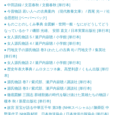
● 中田語録 / 文芸春秋 / 文藝春秋 [単行本]
● 今昔物語 若い人への古典案内 （現代教養文庫） / 西尾 光一 / 社
会思想社 [ペーパーバック]
● ものごとのしくみ事典 全図解・世間一般・なにがどうしてどう
なっているか？ / 磯部 光雄、 安部 直文 / 日本実業出版社 [単行本]
● 女人源氏物語 5 / 瀬戸内寂聴 / 小学館 [単行本]
● 女人源氏物語 4 / 瀬戸内寂聴 / 小学館 [単行本]
● 円地文子の源氏物語 巻3 (わたしの古典 8) / 円地文子 / 集英社
[単行本]
● 女人源氏物語 2 / 瀬戸内寂聴 / 小学館 [単行本]
● 歴史年表大事典 / ムロタニツネ象、高埜利彦 / くもん出版 [単行
本]
● 源氏物語 巻7 / 紫式部、瀬戸内寂聴 / 講談社 [単行本]
● 源氏物語 巻3 / 紫式部、瀬戸内寂聴 / 講談社 [単行本]
● 徹底図解 三国志 群雄割拠の時代を駆け抜けた英雄たちの物語 /
榎本 秋 / 新星出版社 [単行本]
● 故宮 至宝が語る中華五千年 第3巻 (NHKスペシャル) / 陳舜臣 中
野美代子 NHK取材班、日本放送協会 / 日本放送出版協会 [単行本]