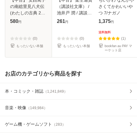
の南総里見八犬伝
（講談社文庫） /
さくてかわいいや
(わたしの古典 21)
池井戸 潤 / 講談社
つ 7/ナガノ
/ 安西篤子 / 集英社
[文庫]【メール便送
580
261
1,375
円
円
円
[単行本]【メール便
料無料】
送料無料】
送料無料
(0)
(0)
(1)
もったいない本舗
もったいない本舗
bookfan au PAY マ
ーケット店
お店のカテゴリから商品を探す
本・コミック・雑誌
（
1,241,849
）
音楽・映像
（
149,984
）
ゲーム機・ゲームソフト
（
283
）