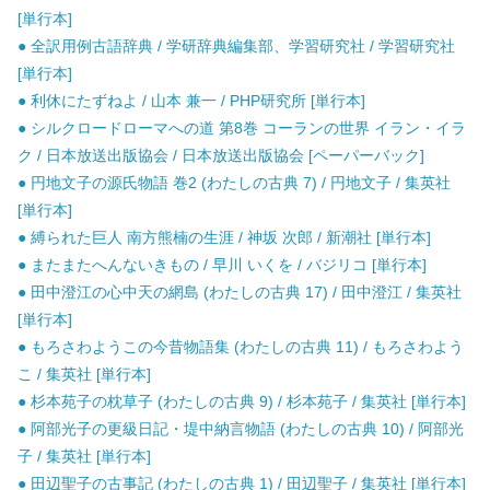
[単行本]
● 全訳用例古語辞典 / 学研辞典編集部、学習研究社 / 学習研究社
[単行本]
● 利休にたずねよ / 山本 兼一 / PHP研究所 [単行本]
● シルクロードローマへの道 第8巻 コーランの世界 イラン・イラ
ク / 日本放送出版協会 / 日本放送出版協会 [ペーパーバック]
● 円地文子の源氏物語 巻2 (わたしの古典 7) / 円地文子 / 集英社
[単行本]
● 縛られた巨人 南方熊楠の生涯 / 神坂 次郎 / 新潮社 [単行本]
● またまたへんないきもの / 早川 いくを / バジリコ [単行本]
● 田中澄江の心中天の網島 (わたしの古典 17) / 田中澄江 / 集英社
[単行本]
● もろさわようこの今昔物語集 (わたしの古典 11) / もろさわよう
こ / 集英社 [単行本]
● 杉本苑子の枕草子 (わたしの古典 9) / 杉本苑子 / 集英社 [単行本]
● 阿部光子の更級日記・堤中納言物語 (わたしの古典 10) / 阿部光
子 / 集英社 [単行本]
● 田辺聖子の古事記 (わたしの古典 1) / 田辺聖子 / 集英社 [単行本]