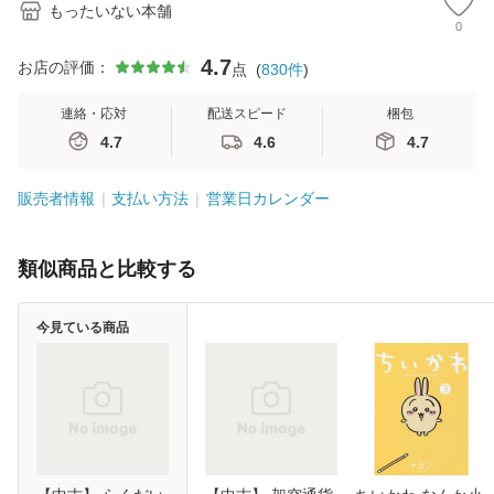
もったいない本舗
0
4.7
お店の評価：
点
(
830
件
)
連絡・応対
配送スピード
梱包
4.7
4.6
4.7
販売者情報
支払い方法
営業日カレンダー
類似商品と比較する
今見ている商品