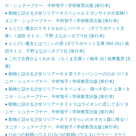
ヤ・シュテーブナー、中村智子 / 学研教育出版 [単行本]
● 動物と話せる少女リリアーネスペシャル 2 ボンサイの大冒険! /
タニヤ・シュテーブナー、中村智子 / 学研教育出版 [単行本]
● らくだい魔女のドキドキおかしパーティ （ポプラポケット文
庫） / 成田 サトコ、 千野 えなが / ポプラ社 [単行本]
● らくだい魔女とはつこいの君 (ポプラポケット文庫 060-15) / 成
田サトコ、千野えなが / ポプラ社 [単行本]
● これで古典がよくわかる （ちくま文庫） / 橋本 治 / 筑摩書房 [文
庫]
● 動物と話せる少女リリアーネ 4 笑うチンパンジーのひみつ! / タ
ニヤ・シュテーブナー、中村智子 / 学研教育出版 [単行本]
● 動物と話せる少女リリアーネ 9 ペンギン、飛べ大空へ! 上巻 / タ
ニヤ・シュテーブナー、中村智子 / 学研教育出版 [単行本]
● 動物と話せる少女リリアーネ 2 トラはライオンに恋してる! / タ
ニヤ・シュテーブナー、中村智子 / 学研教育出版 [単行本]
● 動物と話せる少女リリアーネ 7 さすらいのオオカミ森に帰る! /
タニヤ・シュテーブナー、中村智子 / 学研教育出版 [単行本]
● ひみつの妖精ハウス (ひみつの妖精ハウス 1) / ケリー・マケイ