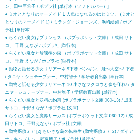
ン、田中亜希子 / ポプラ社 [単行本（ソフトカバー）]
● ミオととなりのマーメイド 1 人魚になれるのはヒミツ。 (ミオと
となりのマーメイド 1) / ミランダ・ジョーンズ、浜崎絵梨 / ポプ
ラ社 [単行本]
● らくだい魔女はプリンセス （ポプラポケット文庫） / 成田 サト
コ、 千野 えなが / ポプラ社 [単行本]
● らくだい魔女と放課後の森 （ポプラポケット文庫） / 成田 サト
コ、 千野 えなが / ポプラ社 [単行本]
● 動物と話せる少女リリアーネ 9下巻 ペンギン、飛べ大空へ! 下巻
/ タニヤ・シュテーブナー、中村智子 / 学研教育出版 [単行本]
● 動物と話せる少女リリアーネ 10 小さなフクロウと森を守れ! / タ
ニヤ・シュテーブナー、中村智子 / 学研教育出版 [単行本]
● らくだい魔女と妖精の約束 (ポプラポケット文庫 060-13) / 成田
サトコ、千野えなが / ポプラ社 [文庫]
● らくだい魔女と魔界サーカス (ポプラポケット文庫 060-12) / 成
田サトコ、千野えなが / ポプラ社 [文庫]
● 動物探偵ミア [2] ちいさな島の転校生 (動物探偵ミア 2) / ダイア
ナ・キンプトン、武富博子 / ポプラ社 [単行本]