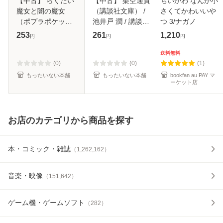
【中古】 らくだい
【中古】 架空通貨
ちいかわ なんか小
魔女と闇の魔女
（講談社文庫） /
さくてかわいいや
（ポプラポケット
池井戸 潤 / 講談社
つ 3/ナガノ
文庫） / 成田 サト
[文庫]【メール便送
253
261
1,210
円
円
円
コ、 千野 えなが /
料無料】
ポプラ社 [単行本]
送料無料
【メール便送料無
(0)
(0)
(1)
料】
もったいない本舗
もったいない本舗
bookfan au PAY マ
ーケット店
お店のカテゴリから商品を探す
本・コミック・雑誌
（
1,262,162
）
音楽・映像
（
151,642
）
ゲーム機・ゲームソフト
（
282
）