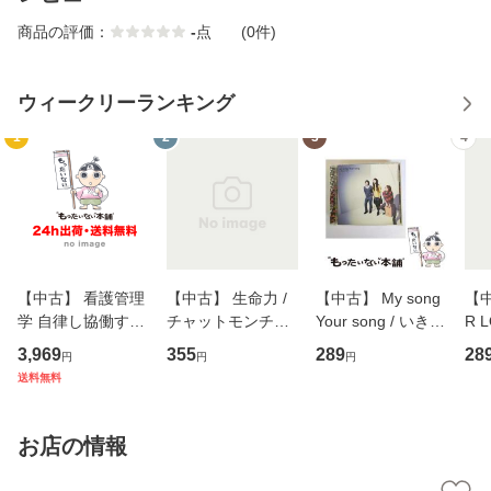
商品の評価：
-
点
(0件)
ウィークリーランキング
1
2
3
4
【中古】 看護管理
【中古】 生命力 /
【中古】 My song
【中
学 自律し協働する
チャットモンチー /
Your song / いきも
R 
専門職の看護マネ
キューンレコード
のがかり / [CD]
産限
3,969
355
289
28
円
円
円
ジメントスキル 改
[CD]【メール便送
【メール便送料無
翔太
送料無料
訂第3版 (看護学テ
料無料】
料】
[C
キストNiCE) / 手島
料
恵 藤本幸三 / 南江
お店の情報
堂 [単行