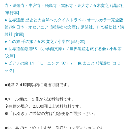
寺・法隆寺・中宮寺・飛鳥寺・當麻寺・東大寺 / 五木寛之 / 講談社
[単行本]
● 世界遺産 歴史と大自然へのタイムトラベル オールカラー完全版
第7巻 日本・オセアニア (講談社+α文庫) / 講談社、PPS通信社 / 講
談社 [文庫]
● 百の旅 千の旅 / 五木 寛之 / 小学館 [単行本]
● 世界遺産厳選55 （小学館文庫） / 世界遺産を旅する会 / 小学館
[文庫]
● ピアノの森 14 （モーニング KC） / 一色 まこと / 講談社 [コミ
ック]
■通常２４時間以内に発送可能です。
■メール便は、１冊から送料無料です。
宅急便の場合、2,500円以上送料無料です。
※「代引き」ご希望の方は宅急便をご選択下さい。
■中古品ではございますが、良好なコンディションです。