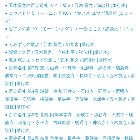
● 五木寛之の百寺巡礼 ガイド版 2 / 五木 寛之 / 講談社 [単行本]
● コウノドリ 5 （モーニング KC） / 鈴ノ木 ユウ / 講談社 [コミッ
ク]
● ピアノの森 10 （モーニングKC） / 一色 まこと / 講談社 [コミッ
ク]
● みみずくの散歩 / 五木 寛之 / 幻冬舎 [単行本]
● 親鸞と道元 / 五木寛之、 立松和平 / 祥伝社 [単行本]
● 五木寛之エッセイ全集 1 / 五木 寛之 / 講談社 [単行本]
● 百寺巡礼 第7巻 東北 山寺・中尊寺・毛越寺・黒石寺・瑞巌寺・
勝常寺・白水阿弥陀堂・本山慈恩寺・長勝寺・恐山 / 五木寛之 / 講
談社 [単行本]
● 百寺巡礼 第4巻 滋賀・東海 三井寺・石山寺・延暦寺・西明寺・
百済寺・石塔寺・横蔵寺・華厳寺・専修寺・永保寺 / 五木寛之 / 講
談社 [単行本]
● 百寺巡礼 第2巻 北陸 阿岸本誓寺・妙成寺・那谷寺・大乗寺・瑞
龍寺・瑞泉寺・永平寺・吉崎御坊・明通寺・神宮寺 / 五木寛之 / 講
談社 [単行本]
● 百寺巡礼 第1巻 奈良 室生寺・長谷寺・薬師寺・唐招提寺・秋篠