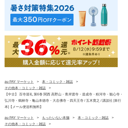
au PAY マーケット
>
本・コミック・雑誌
>
その他本・コミック・雑誌
>
【中古】 百寺巡礼 第6巻 関西 高野山・青岸渡寺・道成寺・粉河寺・観心寺・
弘川寺・鶴林寺・亀山本徳寺・大念佛寺・四天王寺 / 五木寛之 / 講談社 [単行
本]【メール便送料無料】
au PAY マーケット
>
もったいない本舗
>
本・コミック・雑誌
>
その他本・コミック・雑誌
>