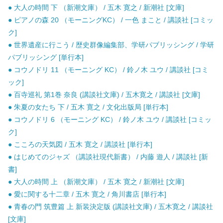
● 大人の時間 下 （新潮文庫） / 五木 寛之 / 新潮社 [文庫]
● ピアノの森 20 （モーニングKC） / 一色 まこと / 講談社 [コミッ
ク]
● 世界遺産に行こう / 歴史群像編集部、学研パブリッシング / 学研
パブリッシング [単行本]
● コウノドリ 11 （モーニング KC） / 鈴ノ木 ユウ / 講談社 [コミ
ック]
● 百寺巡礼 第1巻 奈良 (講談社文庫) / 五木寛之 / 講談社 [文庫]
● 朱夏の女たち 下 / 五木 寛之 / 文化出版局 [単行本]
● コウノドリ 6 （モーニング KC） / 鈴ノ木 ユウ / 講談社 [コミッ
ク]
● こころの天気図 / 五木 寛之 / 講談社 [単行本]
● はじめてのジャズ （講談社現代新書） / 内藤 遊人 / 講談社 [新
書]
● 大人の時間 上 （新潮文庫） / 五木 寛之 / 新潮社 [文庫]
● 愛に関する十二章 / 五木 寛之 / 角川書店 [単行本]
● 青春の門 筑豊篇 上 新装決定版 (講談社文庫) / 五木寛之 / 講談社
[文庫]