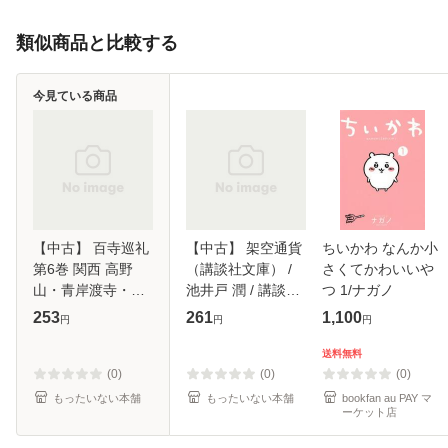
類似商品と比較する
今見ている商品
【中古】 百寺巡礼
【中古】 架空通貨
ちいかわ なんか小
第6巻 関西 高野
（講談社文庫） /
さくてかわいいや
山・青岸渡寺・道
池井戸 潤 / 講談社
つ 1/ナガノ
成寺・粉河寺・観
[文庫]【メール便送
253
261
1,100
円
円
円
心寺・弘川寺・鶴
料無料】
林寺・亀山本徳
送料無料
寺・大念佛寺・四
(0)
(0)
(0)
天王寺 / 五木寛之
もったいない本舗
もったいない本舗
bookfan au PAY マ
ーケット店