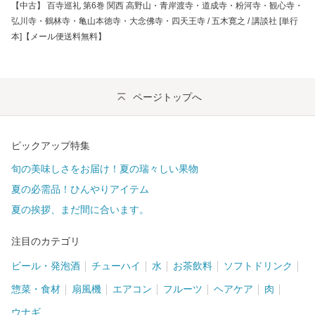
【中古】 百寺巡礼 第6巻 関西 高野山・青岸渡寺・道成寺・粉河寺・観心寺・
弘川寺・鶴林寺・亀山本徳寺・大念佛寺・四天王寺 / 五木寛之 / 講談社 [単行
本]【メール便送料無料】
ページトップへ
ピックアップ特集
旬の美味しさをお届け！夏の瑞々しい果物
夏の必需品！ひんやりアイテム
夏の挨拶、まだ間に合います。
注目のカテゴリ
ビール・発泡酒
チューハイ
水
お茶飲料
ソフトドリンク
惣菜・食材
扇風機
エアコン
フルーツ
ヘアケア
肉
ウナギ