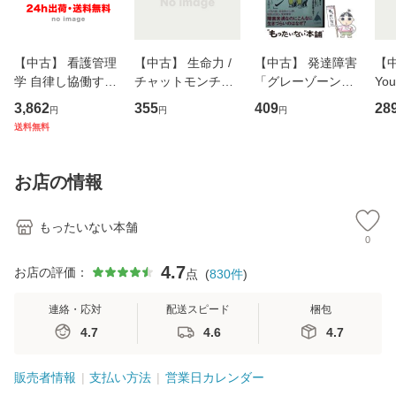
【中古】 看護管理
【中古】 生命力 /
【中古】 発達障害
【中
学 自律し協働する
チャットモンチー /
「グレーゾーン」
You
専門職の看護マネ
キューンレコード
その正しい理解と
のがか
3,862
355
409
28
円
円
円
ジメントスキル 改
[CD]【メール便送
克服法 (SB新書 57
【
送料無料
訂第3版 (看護学テ
料無料】
2) / 岡田尊司 / Ｓ
料
キストNiCE) / 手島
Ｂクリエイティブ
恵 藤本幸三 / 南江
[新書]【メール便送
お店の情報
堂 [単行
料無料】
もったいない本舗
0
4.7
お店の評価：
点
(
830
件
)
連絡・応対
配送スピード
梱包
4.7
4.6
4.7
販売者情報
支払い方法
営業日カレンダー