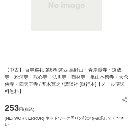
【中古】 百寺巡礼 第6巻 関西 高野山・青岸渡寺・道成
寺・粉河寺・観心寺・弘川寺・鶴林寺・亀山本徳寺・大念
佛寺・四天王寺 / 五木寛之 / 講談社 [単行本]【メール便送
料無料】
253
円(
税込
)
[NETWORK ERROR] ネットワーク周りの設定を確認してくださ
い