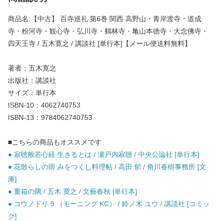
商品名:【中古】 百寺巡礼 第6巻 関西 高野山・青岸渡寺・道成
寺・粉河寺・観心寺・弘川寺・鶴林寺・亀山本徳寺・大念佛寺・
四天王寺 / 五木寛之 / 講談社 [単行本]【メール便送料無料】
著者：五木寛之
出版社：講談社
サイズ：単行本
ISBN-10：4062740753
ISBN-13：9784062740753
■こちらの商品もオススメです
● 寂聴般若心経 生きるとは / 瀬戸内寂聴 / 中央公論社 [単行本]
● 花散らしの雨 みをつくし料理帖 / 高田 郁 / 角川春樹事務所 [文
庫]
● 重箱の隅 / 五木 寛之 / 文藝春秋 [単行本]
● コウノドリ 9 （モーニング KC） / 鈴ノ木 ユウ / 講談社 [コミッ
ク]