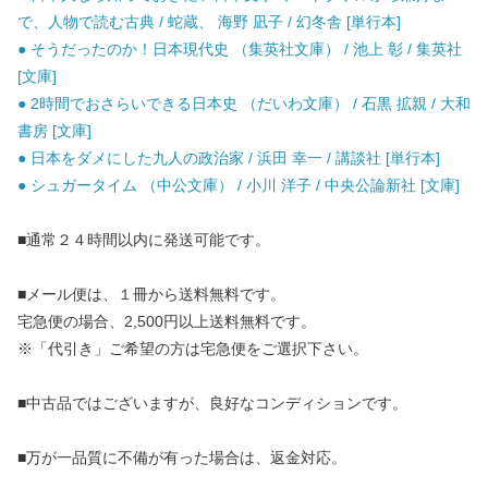
で、人物で読む古典 / 蛇蔵、 海野 凪子 / 幻冬舎 [単行本]
● そうだったのか！日本現代史 （集英社文庫） / 池上 彰 / 集英社
[文庫]
● 2時間でおさらいできる日本史 （だいわ文庫） / 石黒 拡親 / 大和
書房 [文庫]
● 日本をダメにした九人の政治家 / 浜田 幸一 / 講談社 [単行本]
● シュガータイム （中公文庫） / 小川 洋子 / 中央公論新社 [文庫]
■通常２４時間以内に発送可能です。
■メール便は、１冊から送料無料です。
宅急便の場合、2,500円以上送料無料です。
※「代引き」ご希望の方は宅急便をご選択下さい。
■中古品ではございますが、良好なコンディションです。
■万が一品質に不備が有った場合は、返金対応。