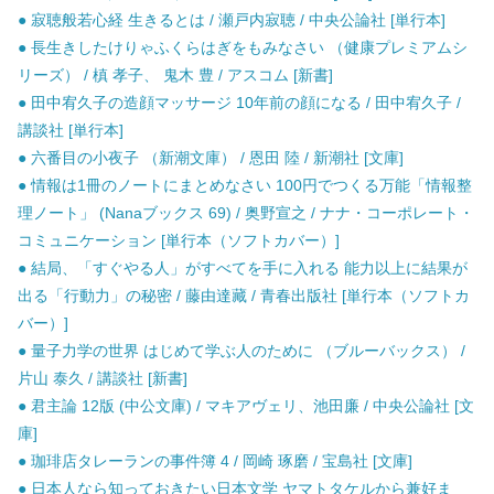
● 寂聴般若心経 生きるとは / 瀬戸内寂聴 / 中央公論社 [単行本]
● 長生きしたけりゃふくらはぎをもみなさい （健康プレミアムシ
リーズ） / 槙 孝子、 鬼木 豊 / アスコム [新書]
● 田中宥久子の造顔マッサージ 10年前の顔になる / 田中宥久子 /
講談社 [単行本]
● 六番目の小夜子 （新潮文庫） / 恩田 陸 / 新潮社 [文庫]
● 情報は1冊のノートにまとめなさい 100円でつくる万能「情報整
理ノート」 (Nanaブックス 69) / 奥野宣之 / ナナ・コーポレート・
コミュニケーション [単行本（ソフトカバー）]
● 結局、「すぐやる人」がすべてを手に入れる 能力以上に結果が
出る「行動力」の秘密 / 藤由達藏 / 青春出版社 [単行本（ソフトカ
バー）]
● 量子力学の世界 はじめて学ぶ人のために （ブルーバックス） /
片山 泰久 / 講談社 [新書]
● 君主論 12版 (中公文庫) / マキアヴェリ、池田廉 / 中央公論社 [文
庫]
● 珈琲店タレーランの事件簿 4 / 岡崎 琢磨 / 宝島社 [文庫]
● 日本人なら知っておきたい日本文学 ヤマトタケルから兼好ま