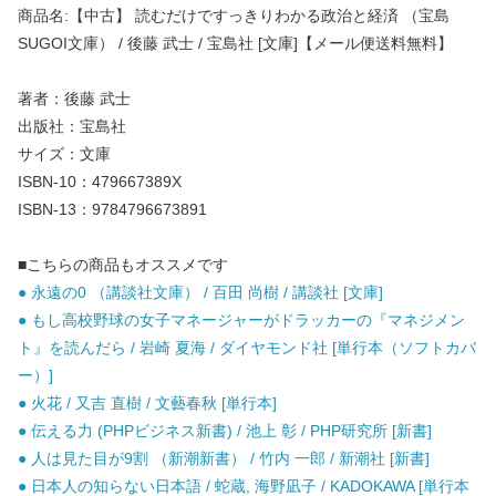
商品名:【中古】 読むだけですっきりわかる政治と経済 （宝島
SUGOI文庫） / 後藤 武士 / 宝島社 [文庫]【メール便送料無料】
著者：後藤 武士
出版社：宝島社
サイズ：文庫
ISBN-10：479667389X
ISBN-13：9784796673891
■こちらの商品もオススメです
● 永遠の0 （講談社文庫） / 百田 尚樹 / 講談社 [文庫]
● もし高校野球の女子マネージャーがドラッカーの『マネジメン
ト』を読んだら / 岩崎 夏海 / ダイヤモンド社 [単行本（ソフトカバ
ー）]
● 火花 / 又吉 直樹 / 文藝春秋 [単行本]
● 伝える力 (PHPビジネス新書) / 池上 彰 / PHP研究所 [新書]
● 人は見た目が9割 （新潮新書） / 竹内 一郎 / 新潮社 [新書]
● 日本人の知らない日本語 / 蛇蔵, 海野凪子 / KADOKAWA [単行本