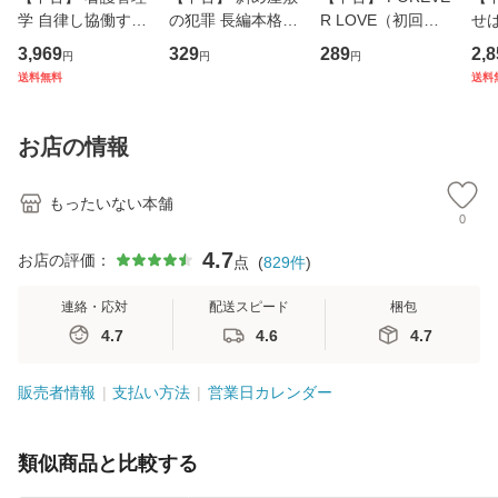
学 自律し協働する
の犯罪 長編本格推
R LOVE（初回生
せば
専門職の看護マネ
理小説 (光文社文
産限定盤） / 清水
VD
3,969
329
289
2,8
円
円
円
ジメントスキル 改
庫) / 島田荘司 / 光
翔太×加藤ミリヤ /
タ
送料無料
送料
訂第3版 (看護学テ
文社 [文庫]【メー
[CD]【メール便送
ター
キストNiCE) / 手島
ル便送料無料】
料無料】
VD
恵 藤本幸三 / 南江
料
お店の情報
堂 [単行
もったいない本舗
0
4.7
お店の評価：
点
(
829
件
)
連絡・応対
配送スピード
梱包
4.7
4.6
4.7
販売者情報
支払い方法
営業日カレンダー
類似商品と比較する