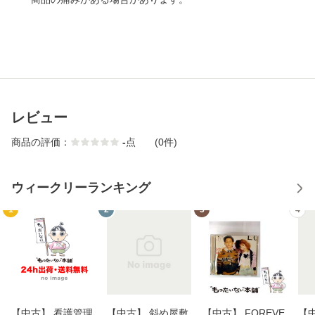
レビュー
商品の評価：
-
点
(0件)
ウィークリーランキング
1
2
3
4
【中古】 看護管理
【中古】 斜め屋敷
【中古】 FOREVE
【