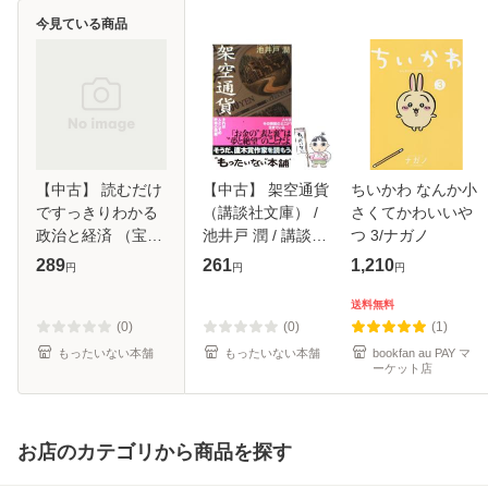
今見ている商品
【中古】 読むだけ
【中古】 架空通貨
ちいかわ なんか小
ですっきりわかる
（講談社文庫） /
さくてかわいいや
政治と経済 （宝島
池井戸 潤 / 講談社
つ 3/ナガノ
SUGOI文庫） / 後
[文庫]【メール便送
289
261
1,210
円
円
円
藤 武士 / 宝島社
料無料】
[文庫]【メール便送
送料無料
料無料】
(0)
(0)
(1)
もったいない本舗
もったいない本舗
bookfan au PAY マ
ーケット店
お店のカテゴリから商品を探す