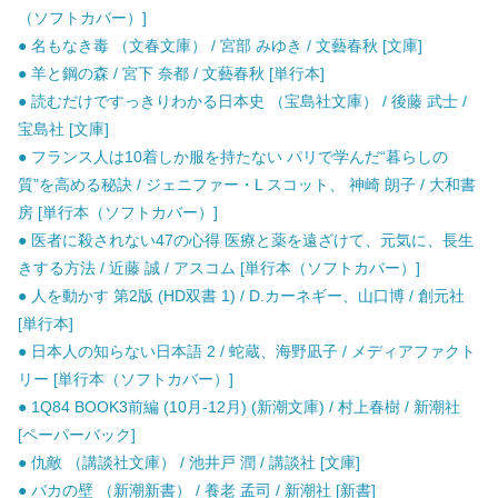
（ソフトカバー）]
● 名もなき毒 （文春文庫） / 宮部 みゆき / 文藝春秋 [文庫]
● 羊と鋼の森 / 宮下 奈都 / 文藝春秋 [単行本]
● 読むだけですっきりわかる日本史 （宝島社文庫） / 後藤 武士 /
宝島社 [文庫]
● フランス人は10着しか服を持たない パリで学んだ“暮らしの
質”を高める秘訣 / ジェニファー・L スコット、 神崎 朗子 / 大和書
房 [単行本（ソフトカバー）]
● 医者に殺されない47の心得 医療と薬を遠ざけて、元気に、長生
きする方法 / 近藤 誠 / アスコム [単行本（ソフトカバー）]
● 人を動かす 第2版 (HD双書 1) / D.カーネギー、山口博 / 創元社
[単行本]
● 日本人の知らない日本語 2 / 蛇蔵、海野凪子 / メディアファクト
リー [単行本（ソフトカバー）]
● 1Q84 BOOK3前編 (10月-12月) (新潮文庫) / 村上春樹 / 新潮社
[ペーパーバック]
● 仇敵 （講談社文庫） / 池井戸 潤 / 講談社 [文庫]
● バカの壁 （新潮新書） / 養老 孟司 / 新潮社 [新書]