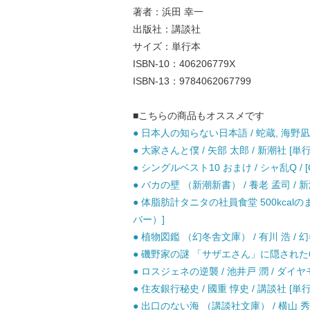
著者：浜田 幸一
出版社：講談社
サイズ：単行本
ISBN-10：406206779X
ISBN-13：9784062067799
■こちらの商品もオススメです
● 日本人の知らない日本語 / 蛇蔵, 海野凪
● 大家さんと僕 / 矢部 太郎 / 新潮社 
● シングルベスト10 おまけ / シャ乱Q / [
● バカの壁 （新潮新書） / 養老 孟司 / 新
● 体脂肪計タニタの社員食堂 500kcalの
バー）]
● 植物図鑑 （幻冬舎文庫） / 有川 浩 / 
● 磯野家の謎 「サザエさん」に隠された69
● ロスジェネの逆襲 / 池井戸 潤 / ダ
● 住友銀行秘史 / 國重 惇史 / 講談社 [単
● 出口のない海 （講談社文庫） / 横山 秀夫