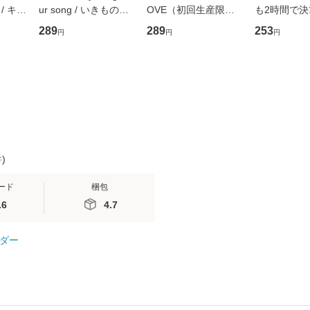
/ キュ
ur song / いきものが
OVE（初回生産限定
も2時間で
D]
かり / [CD]【メール便
盤） / 清水翔太×加藤
めるようにな
289
289
253
円
円
円
無料】
送料無料】
ミリヤ / [CD]【メール
計超入門！ /
便送料無料】
隆 / 高橋書
（ソフトカバ
【メール便
件
)
ード
梱包
.6
4.7
ダー