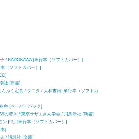
子 / KADOKAWA [単行本（ソフトカバー）]
[単行本（ソフトカバー）]
CD]
潮社 [新書]
まんぷく定食 / タニタ / 大和書房 [単行本（ソフトカ
幻冬舎 [ペーパーバック]
の驚き / 東京サザエさん学会 / 飛鳥新社 [新書]
イヤモンド社 [単行本（ソフトカバー）]
行本]
 / 講談社 [文庫]