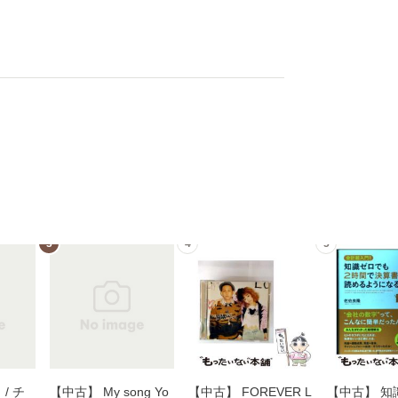
3
4
5
/ チ
【中古】 My song Yo
【中古】 FOREVER L
【中古】 知