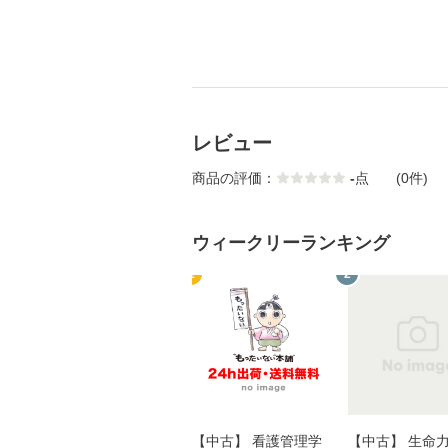
レビュー
商品の評価：
-
点
(0件)
ウィークリーランキング
1
2
【中古】 看護管理学
【中古】 生命力 