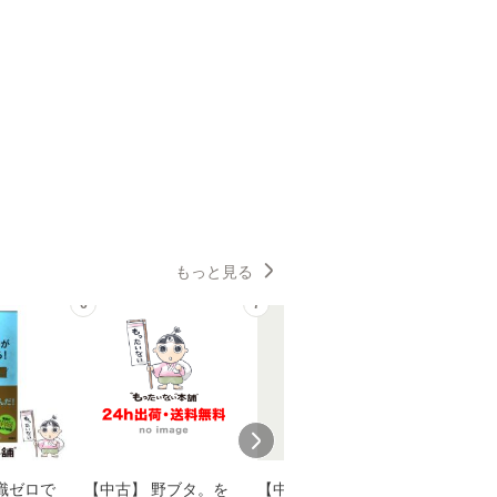
もっと見る
6
7
8
識ゼロで
【中古】 野ブタ。を
【中古】 寒水魚 / 中
【中古】