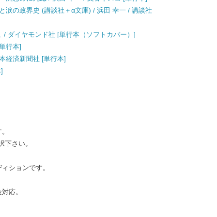
の政界史 (講談社＋α文庫) / 浜田 幸一 / 講談社
しこ / ダイヤモンド社 [単行本（ソフトカバー）]
[単行本]
日本経済新聞社 [単行本]
]
す。
択下さい。
ディションです。
金対応。