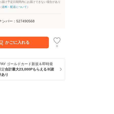
お届け予定日期間内にお届けできない場合があり
（
送料・配送について
）
ナンバー：
527490568
かごに入れる
0
u PAY ゴールドカード新規＆即時発
限定
合計最大23,000Pもらえる※諸
件あり