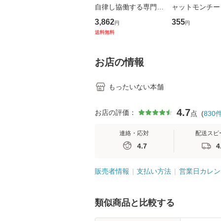
自律し協働する専門職
ャットモンチー 
の看護マネジメントス
ーンレコード [C
3,862
355
円
円
キル 改訂第3版 (看護
【メール便送料
送料無料
学テキストNiCE) / 手
島恵 藤本幸三 / 南江
堂 [単行
お店の情報
もったいない本舗
4.7
お店の評価：
点
(
830
連絡・応対
配送スピ
4.7
4
販売者情報
支払い方法
営業日カレン
類似商品と比較する