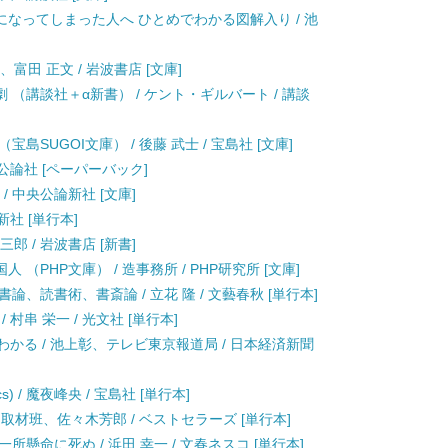
なってしまった人へ ひとめでわかる図解入り / 池
、富田 正文 / 岩波書店 [文庫]
（講談社＋α新書） / ケント・ギルバート / 講談
SUGOI文庫） / 後藤 武士 / 宝島社 [文庫]
中央公論社 [ペーパーバック]
/ 中央公論新社 [文庫]
新社 [単行本]
郎 / 岩波書店 [新書]
PHP文庫） / 造事務所 / PHP研究所 [文庫]
、読書術、書斎論 / 立花 隆 / 文藝春秋 [単行本]
村串 栄一 / 光文社 [単行本]
わかる / 池上彰、テレビ東京報道局 / 日本経済新聞
) / 魔夜峰央 / 宝島社 [単行本]
別取材班、佐々木芳郎 / ベストセラーズ [単行本]
懸命に死ぬ / 浜田 幸一 / 文春ネスコ [単行本]