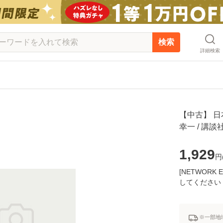
検索
詳細検索
【中古】 日
幸一 / 講
1,929
円
[NETWOR
してください
※一部地