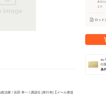
表示の
ます。
ロット
a
行
条
家 / 浜田 幸一 / 講談社 [単行本]【メール便送