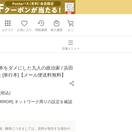
カテゴリ
お気に入り
閲覧履歴
購入履歴
かご
店舗メニュー
本をダメにした九人の政治家 / 浜田
談社 [単行本]【メール便送料無料】
(
税込
)
K ERROR] ネットワーク周りの設定を確認
域・離島につきましては、送料が発生する場合や