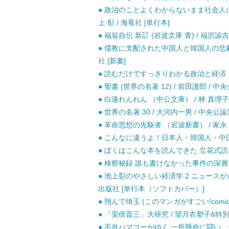
● 政治のことよくわからないまま社会人に
上 彰 / 海竜社 [単行本]
● 福翁自伝 新訂 (岩波文庫 青) / 福沢諭吉
● 儒教に支配された中国人と韓国人の悲劇 
社 [新書]
● 読むだけですっきりわかる政治と経済 （宝島
● 聖書 (世界の名著 12) / 前田護郎 / 
● 白蓮れんれん （中公文庫） / 林 真理子 
● 世界の名著 30 / 大河内一男 / 中央公論
● 革命思想の先駆者 （岩波新書） / 家永 三
● こんなに違うよ！日本人・韓国人・中国人 （
● ぼくはこんな本を読んできた 立花式読書論
● 検察秘録 誰も書けなかった事件の深層 / 
● 池上彰のやさしい経済学 2 ニュースが
出版社 [単行本（ソフトカバー）]
● 翔んで埼玉 (このマンガがすごい!comics
● 「安倍晋三」大研究 / 望月衣塑子&特
● 不肖ハマコーがゆく 一所懸命に闘い、一所