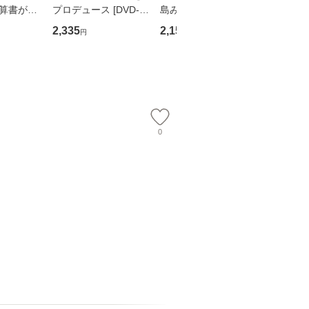
決算書が読
プロデュース [DVD-B
島みゆき / [CD]【メー
上 (双葉
る！ 会
OX] / バップ [DVD]
ル便送料無料】
作家協会
2,335
2,150
2,279
円
円
円
 佐伯 良
【メール便送料無料】
74) / 
店 [単行本
社 [文庫
ー）]
料無料】
送
0