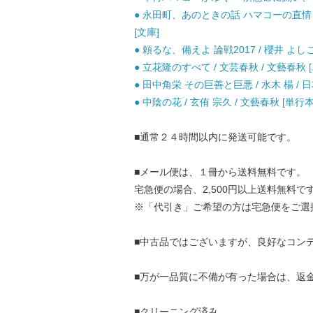
● 永田町、あのときの話 ハマコーの直情と涙
[文庫]
● 頼るな、備えよ 論戦2017 / 櫻井 よ
● 立花隆のすべて / 文芸春秋 / 文藝春秋 
● 田中角栄 その巨善と巨悪 / 水木 楊 / 
● 中陰の花 / 玄侑 宗久 / 文藝春秋 [単行本
■通常２４時間以内に発送可能です。
■メール便は、１冊から送料無料です。
宅急便の場合、2,500円以上送料無料で
※「代引き」ご希望の方は宅急便をご選
■中古品ではございますが、良好なコン
■万が一品質に不備が有った場合は、返
■クリーニング済み。