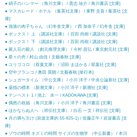
● 硝子のハンマー （角川文庫） / 貴志 祐介 / 角川書店 [文庫]
● マスカレード・ホテル （集英社文庫） / 東野 圭吾 / 集英社 [文
庫]
● 漁港の肉子ちゃん （幻冬舎文庫） / 西 加奈子 / 幻冬舎 [文庫]
● ボックス！ 上 （講談社文庫） / 百田 尚樹 / 講談社 [文庫]
● ボックス！ 下 （講談社文庫） / 百田 尚樹 / 講談社 [文庫]
● 屍人荘の殺人 （創元推理文庫） / 今村 昌弘 / 東京創元社 [文庫]
● 星々の舟 / 村山 由佳 / 文藝春秋 [文庫]
● ユリゴコロ （双葉文庫） / 沼田 まほかる / 双葉社 [文庫]
● 空中ブランコ / 奥田 英朗 / 文藝春秋 [単行本]
● シュガータイム （中公文庫） / 小川 洋子 / 中央公論新社 [文庫]
● 薬指の標本 （新潮文庫） / 小川 洋子 / 新潮社 [文庫]
● テンペスト 1 / 池上 永一 / KADOKAWA [文庫]
● 偶然の祝福 （角川文庫） / 小川 洋子 / 角川書店 [文庫]
● ほかならぬ人へ （祥伝社文庫） / 白石 一文 / 祥伝社 [文庫]
● 月の満ち欠け (岩波文庫的 55-825-1) / 佐藤正午 / 岩波書店 [文
庫]
● ゾウの時間 ネズミの時間 サイズの生物学 （中公新書） / 本川