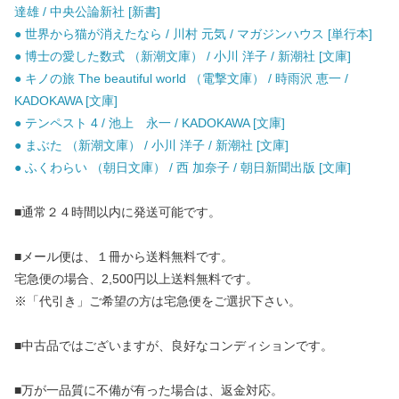
達雄 / 中央公論新社 [新書]
● 世界から猫が消えたなら / 川村 元気 / マガジンハウス [単行本]
● 博士の愛した数式 （新潮文庫） / 小川 洋子 / 新潮社 [文庫]
● キノの旅 The beautiful world （電撃文庫） / 時雨沢 恵一 /
KADOKAWA [文庫]
● テンペスト 4 / 池上 永一 / KADOKAWA [文庫]
● まぶた （新潮文庫） / 小川 洋子 / 新潮社 [文庫]
● ふくわらい （朝日文庫） / 西 加奈子 / 朝日新聞出版 [文庫]
■通常２４時間以内に発送可能です。
■メール便は、１冊から送料無料です。
宅急便の場合、2,500円以上送料無料です。
※「代引き」ご希望の方は宅急便をご選択下さい。
■中古品ではございますが、良好なコンディションです。
■万が一品質に不備が有った場合は、返金対応。