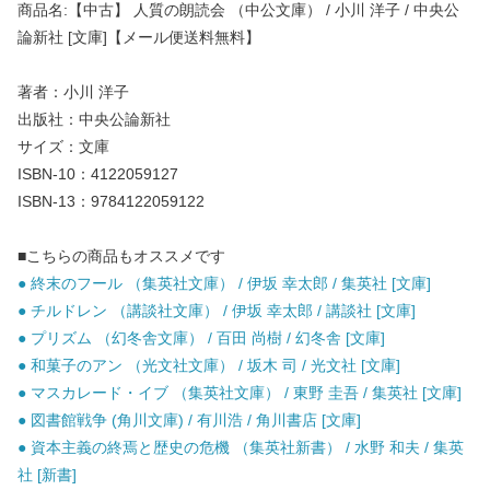
商品名:【中古】 人質の朗読会 （中公文庫） / 小川 洋子 / 中央公
論新社 [文庫]【メール便送料無料】
著者：小川 洋子
出版社：中央公論新社
サイズ：文庫
ISBN-10：4122059127
ISBN-13：9784122059122
■こちらの商品もオススメです
● 終末のフール （集英社文庫） / 伊坂 幸太郎 / 集英社 [文庫]
● チルドレン （講談社文庫） / 伊坂 幸太郎 / 講談社 [文庫]
● プリズム （幻冬舎文庫） / 百田 尚樹 / 幻冬舎 [文庫]
● 和菓子のアン （光文社文庫） / 坂木 司 / 光文社 [文庫]
● マスカレード・イブ （集英社文庫） / 東野 圭吾 / 集英社 [文庫]
● 図書館戦争 (角川文庫) / 有川浩 / 角川書店 [文庫]
● 資本主義の終焉と歴史の危機 （集英社新書） / 水野 和夫 / 集英
社 [新書]