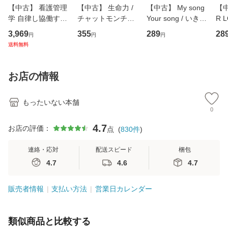
【中古】 看護管理
【中古】 生命力 /
【中古】 My song
【中
学 自律し協働する
チャットモンチー /
Your song / いきも
R 
専門職の看護マネ
キューンレコード
のがかり / [CD]
産限
3,969
355
289
28
円
円
円
ジメントスキル 改
[CD]【メール便送
【メール便送料無
翔太
送料無料
訂第3版 (看護学テ
料無料】
料】
[C
キストNiCE) / 手島
料
恵 藤本幸三 / 南江
お店の情報
堂 [単行
もったいない本舗
0
4.7
お店の評価：
点
(
830
件
)
連絡・応対
配送スピード
梱包
4.7
4.6
4.7
販売者情報
支払い方法
営業日カレンダー
類似商品と比較する