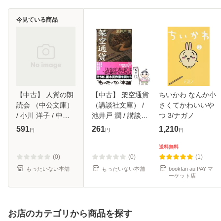
今見ている商品
【中古】 人質の朗
【中古】 架空通貨
ちいかわ なんか小
読会 （中公文庫）
（講談社文庫） /
さくてかわいいや
/ 小川 洋子 / 中央
池井戸 潤 / 講談社
つ 3/ナガノ
公論新社 [文庫]
[文庫]【メール便送
591
261
1,210
円
円
円
【メール便送料無
料無料】
料】
送料無料
(0)
(0)
(1)
もったいない本舗
もったいない本舗
bookfan au PAY マ
ーケット店
お店のカテゴリから商品を探す