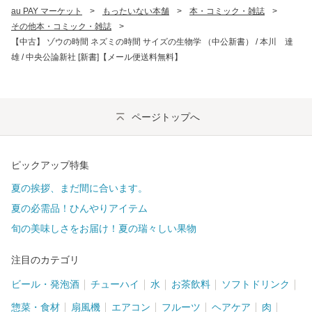
au PAY マーケット
>
もったいない本舗
>
本・コミック・雑誌
>
その他本・コミック・雑誌
>
【中古】 ゾウの時間 ネズミの時間 サイズの生物学 （中公新書） / 本川 達
雄 / 中央公論新社 [新書]【メール便送料無料】
ページトップへ
ピックアップ特集
夏の挨拶、まだ間に合います。
夏の必需品！ひんやりアイテム
旬の美味しさをお届け！夏の瑞々しい果物
注目のカテゴリ
ビール・発泡酒
チューハイ
水
お茶飲料
ソフトドリンク
惣菜・食材
扇風機
エアコン
フルーツ
ヘアケア
肉