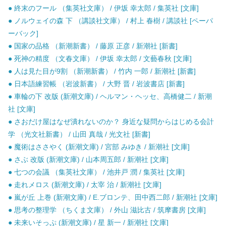
● 終末のフール （集英社文庫） / 伊坂 幸太郎 / 集英社 [文庫]
● ノルウェイの森 下 （講談社文庫） / 村上 春樹 / 講談社 [ペーパ
ーバック]
● 国家の品格 （新潮新書） / 藤原 正彦 / 新潮社 [新書]
● 死神の精度 （文春文庫） / 伊坂 幸太郎 / 文藝春秋 [文庫]
● 人は見た目が9割 （新潮新書） / 竹内 一郎 / 新潮社 [新書]
● 日本語練習帳 （岩波新書） / 大野 晋 / 岩波書店 [新書]
● 車輪の下 改版 (新潮文庫) / ヘルマン・ヘッセ、高橋健二 / 新潮
社 [文庫]
● さおだけ屋はなぜ潰れないのか？ 身近な疑問からはじめる会計
学 （光文社新書） / 山田 真哉 / 光文社 [新書]
● 魔術はささやく (新潮文庫) / 宮部 みゆき / 新潮社 [文庫]
● さぶ 改版 (新潮文庫) / 山本周五郎 / 新潮社 [文庫]
● 七つの会議 （集英社文庫） / 池井戸 潤 / 集英社 [文庫]
● 走れメロス (新潮文庫) / 太宰 治 / 新潮社 [文庫]
● 嵐が丘 上巻 (新潮文庫) / E.ブロンテ、田中西二郎 / 新潮社 [文庫]
● 思考の整理学 （ちくま文庫） / 外山 滋比古 / 筑摩書房 [文庫]
● 未来いそっぷ (新潮文庫) / 星 新一 / 新潮社 [文庫]