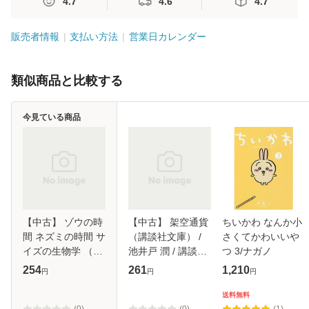
4.7
4.6
4.7
販売者情報
支払い方法
営業日カレンダー
類似商品と比較する
今見ている商品
【中古】 ゾウの時
【中古】 架空通貨
ちいかわ なんか小
間 ネズミの時間 サ
（講談社文庫） /
さくてかわいいや
イズの生物学 （中
池井戸 潤 / 講談社
つ 3/ナガノ
公新書） / 本川
[文庫]【メール便送
254
261
1,210
円
円
円
達雄 / 中央公論新
料無料】
社 [新書]【メール
送料無料
便送料無料】
(0)
(0)
(1)