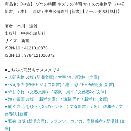
商品名:【中古】 ゾウの時間 ネズミの時間 サイズの生物学 （中公
新書） / 本川 達雄 / 中央公論新社 [新書]【メール便送料無料】
著者：本川 達雄
出版社：中央公論新社
サイズ：新書
ISBN-10：4121010876
ISBN-13：9784121010872
■こちらの商品もオススメです
● 人間失格 改版 (新潮文庫) / 太宰 治 / 新潮社 [文庫]
● 伝える力 (PHPビジネス新書) / 池上 彰 / PHP研究所 [新書]
● 蝉しぐれ （文春文庫） / 藤沢 周平 / 文藝春秋 [文庫]
● 海と毒薬 改版 （新潮文庫） / 遠藤 周作 / 新潮社 [文庫]
● 聞く力 心をひらく35のヒント （ 文春新書） / 阿川 佐和子 / 文
藝春秋 [新書]
● 変身 改版 (新潮文庫) / フランツ・カフカ、高橋義孝 / 新潮社 [文
庫]