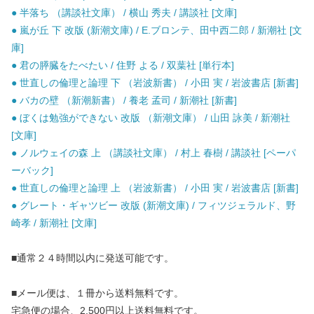
● 半落ち （講談社文庫） / 横山 秀夫 / 講談社 [文庫]
● 嵐が丘 下 改版 (新潮文庫) / E.ブロンテ、田中西二郎 / 新潮社 [文
庫]
● 君の膵臓をたべたい / 住野 よる / 双葉社 [単行本]
● 世直しの倫理と論理 下 （岩波新書） / 小田 実 / 岩波書店 [新書]
● バカの壁 （新潮新書） / 養老 孟司 / 新潮社 [新書]
● ぼくは勉強ができない 改版 （新潮文庫） / 山田 詠美 / 新潮社
[文庫]
● ノルウェイの森 上 （講談社文庫） / 村上 春樹 / 講談社 [ペーパ
ーバック]
● 世直しの倫理と論理 上 （岩波新書） / 小田 実 / 岩波書店 [新書]
● グレート・ギャツビー 改版 (新潮文庫) / フィツジェラルド、野
崎孝 / 新潮社 [文庫]
■通常２４時間以内に発送可能です。
■メール便は、１冊から送料無料です。
宅急便の場合、2,500円以上送料無料です。