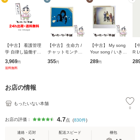
【中古】 看護管理
【中古】 生命力 /
【中古】 My song
【中
学 自律し協働する
チャットモンチー /
Your song / いきも
R 
専門職の看護マネ
キューンレコード
のがかり / [CD]
産限
3,969
355
289
28
円
円
円
ジメントスキル 改
[CD]【メール便送
【メール便送料無
翔太
送料無料
訂第3版 (看護学テ
料無料】
料】
[C
キストNiCE) / 手島
料
恵 藤本幸三 / 南江
お店の情報
堂 [単行
もったいない本舗
0
4.7
お店の評価：
点
(
830
件
)
連絡・応対
配送スピード
梱包