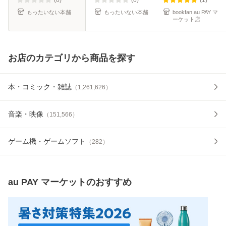
もったいない本舗
もったいない本舗
bookfan au PAY マ
ーケット店
お店のカテゴリから商品を探す
本・コミック・雑誌
（
1,261,626
）
音楽・映像
（
151,566
）
ゲーム機・ゲームソフト
（
282
）
au PAY マーケット
のおすすめ