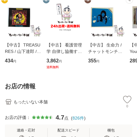
1
2
3
4
【中古】 TREASU
【中古】 看護管理
【中古】 生命力 /
【中
RES / 山下達郎 /
学 自律し協働する
チャットモンチー /
You
イーストウエス
専門職の看護マネ
キューンレコード
のがか
434
3,862
355
28
円
円
円
ト・ジャパン [CD]
ジメントスキル 改
[CD]【メール便送
【
送料無料
【メール便送料無
訂第3版 (看護学テ
料無料】
料
料】
キストNiCE) / 手島
恵 藤本幸三 / 南江
お店の情報
堂 [単行
もったいない本舗
0
4.7
お店の評価：
点
(
826
件
)
連絡・応対
配送スピード
梱包