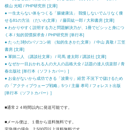
横山 光昭 / PHP研究所 [文庫]
● 一生太らない体をつくる「腸健康法」 我慢しないでムリなく痩
せる81の方法 （だいわ文庫） / 藤田紘一郎 / 大和書房 [文庫]
● わかりやすく説明する力と問題解決力が、1冊でビシッと身につ
く本 / 知的習慣探求舎 / PHP研究所 [単行本]
● たった3秒のパソコン術 （知的生きかた文庫） / 中山 真敬 / 三笠
書房 [文庫]
● 軍師二人 （講談社文庫） / 司馬 遼太郎 / 講談社 [文庫]
● なぜか一目おかれる人の大人の品格大全 / 話題の達人倶楽部 / 青
春出版社 [単行本（ソフトカバー）]
● お金がないから成功できる「波乗り」経営 不況下で儲けるため
の「アクティブウェーブ戦略」5つ / 主藤 孝司 / フォレスト出版
[単行本（ソフトカバー）]
■通常２４時間以内に発送可能です。
■メール便は、１冊から送料無料です。
宅急便の場合、2,500円以上送料無料です。