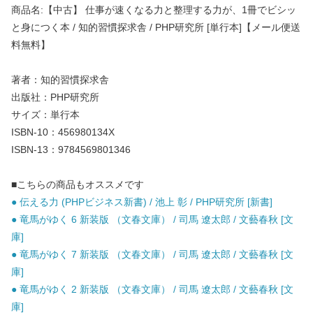
商品名:【中古】 仕事が速くなる力と整理する力が、1冊でビシッ
と身につく本 / 知的習慣探求舎 / PHP研究所 [単行本]【メール便送
料無料】
著者：知的習慣探求舎
出版社：PHP研究所
サイズ：単行本
ISBN-10：456980134X
ISBN-13：9784569801346
■こちらの商品もオススメです
● 伝える力 (PHPビジネス新書) / 池上 彰 / PHP研究所 [新書]
● 竜馬がゆく 6 新装版 （文春文庫） / 司馬 遼太郎 / 文藝春秋 [文
庫]
● 竜馬がゆく 7 新装版 （文春文庫） / 司馬 遼太郎 / 文藝春秋 [文
庫]
● 竜馬がゆく 2 新装版 （文春文庫） / 司馬 遼太郎 / 文藝春秋 [文
庫]