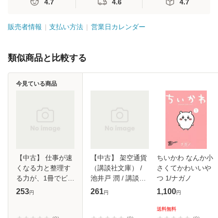
4.7
4.6
4.7
販売者情報
支払い方法
営業日カレンダー
類似商品と比較する
今見ている商品
【中古】 仕事が速
【中古】 架空通貨
ちいかわ なんか小
くなる力と整理す
（講談社文庫） /
さくてかわいいや
る力が、1冊でビシ
池井戸 潤 / 講談社
つ 1/ナガノ
ッと身につく本 /
[文庫]【メール便送
253
261
1,100
円
円
円
知的習慣探求舎 /
料無料】
PHP研究所 [単行
送料無料