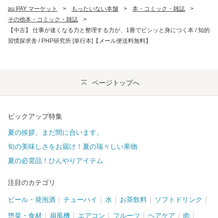
au PAY マーケット
>
もったいない本舗
>
本・コミック・雑誌
>
その他本・コミック・雑誌
>
【中古】 仕事が速くなる力と整理する力が、1冊でビシッと身につく本 / 知的
習慣探求舎 / PHP研究所 [単行本]【メール便送料無料】
ページトップへ
ピックアップ特集
夏の挨拶、まだ間に合います。
旬の美味しさをお届け！夏の瑞々しい果物
夏の必需品！ひんやりアイテム
注目のカテゴリ
ビール・発泡酒
チューハイ
水
お茶飲料
ソフトドリンク
惣菜・食材
扇風機
エアコン
フルーツ
ヘアケア
肉