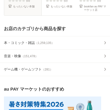
本]【メール便送料
(0)
(0)
(0)
無料】
もったいない本舗
もったいない本舗
bookfan au PAY マ
ーケット店
お店のカテゴリから商品を探す
本・コミック・雑誌
（
1,259,135
）
音楽・映像
（
151,478
）
ゲーム機・ゲームソフト
（
281
）
au PAY マーケット
のおすすめ