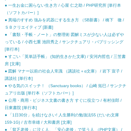
● 一生お金に困らない生き方 / 心屋 仁之助 / PHP研究所 [単行本
（ソフトカバー）]
● 異端のすすめ 強みを武器にする生き方 （SB新書） / 橋下 徹 /
ＳＢクリエイティブ [新書]
● 「書類・手帳・ノート」の整理術 図解ミスが少ない人は必ずや
っている / 小西七重 池田秀之 / サンクチュアリ・パブリッシング
[単行本]
● すごい「英単語手帳」 (知的生きかた文庫) / 安河内哲也 / 三笠書
房 [文庫]
● 図解 マナー以前の社会人常識 （講談社＋α文庫） / 岩下 宣子 /
講談社 [単行本]
● やる気のスイッチ！ （Sanctuary books） / 山崎 拓巳 / サンクチ
ュアリ出版 [単行本（ソフトカバー）]
● 公用・商用・ビジネス文書の書き方 すぐに役立つ / 有村佳郎 /
日東書院 [単行本]
● 「1日30分」を続けなさい! 人生勝利の勉強法55 (だいわ文庫
159-1G) / 古市幸雄 / 大和書房 [文庫]
● 「貧乏老後」に泣く人、「安心老後」で笑う人 （PHP文庫） /