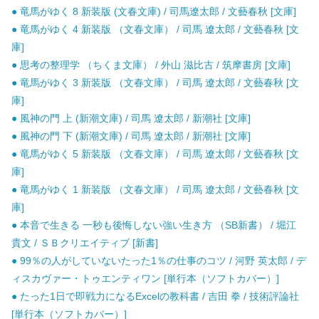
● 竜馬がゆく 8 新装版 (文春文庫) / 司馬遼太郎 / 文藝春秋 [文庫]
● 竜馬がゆく 4 新装版 （文春文庫） / 司馬 遼太郎 / 文藝春秋 [文
庫]
● 思考の整理学 （ちくま文庫） / 外山 滋比古 / 筑摩書房 [文庫]
● 竜馬がゆく 3 新装版 （文春文庫） / 司馬 遼太郎 / 文藝春秋 [文
庫]
● 風神の門 上 (新潮文庫) / 司馬 遼太郎 / 新潮社 [文庫]
● 風神の門 下 (新潮文庫) / 司馬 遼太郎 / 新潮社 [文庫]
● 竜馬がゆく 5 新装版 （文春文庫） / 司馬 遼太郎 / 文藝春秋 [文
庫]
● 竜馬がゆく 1 新装版 （文春文庫） / 司馬 遼太郎 / 文藝春秋 [文
庫]
● 本音で生きる 一秒も後悔しない強い生き方 （SB新書） / 堀江
貴文 / ＳＢクリエイティブ [新書]
● 99％の人がしていないたった1％の仕事のコツ / 河野 英太郎 / デ
ィスカヴァー・トゥエンティワン [単行本（ソフトカバー）]
● たった1日で即戦力になるExcelの教科書 / 吉田 拳 / 技術評論社
[単行本（ソフトカバー）]