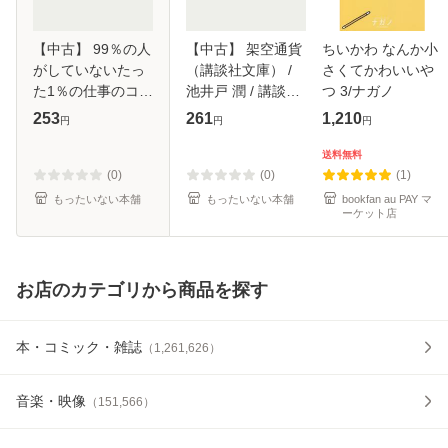
【中古】 99％の人
【中古】 架空通貨
ちいかわ なんか小
がしていないたっ
（講談社文庫） /
さくてかわいいや
た1％の仕事のコツ
池井戸 潤 / 講談社
つ 3/ナガノ
/ 河野 英太郎 / デ
[文庫]【メール便送
253
261
1,210
円
円
円
ィスカヴァー・ト
料無料】
ゥエンティワン [単
送料無料
行本（ソフトカバ
(0)
(0)
(1)
ー）]【メ
もったいない本舗
もったいない本舗
bookfan au PAY マ
ーケット店
お店のカテゴリから商品を探す
本・コミック・雑誌
（
1,261,626
）
音楽・映像
（
151,566
）