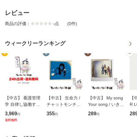
レビュー
商品の評価：
-
点
(0件)
ウィークリーランキング
1
2
3
4
【中古】 看護管理
【中古】 生命力 /
【中古】 My song
【中
学 自律し協働する
チャットモンチー /
Your song / いきも
R 
専門職の看護マネ
キューンレコード
のがかり / [CD]
産限
3,969
355
289
28
円
円
円
ジメントスキル 改
[CD]【メール便送
【メール便送料無
翔太
送料無料
訂第3版 (看護学テ
料無料】
料】
[C
キストNiCE) / 手島
料
恵 藤本幸三 / 南江