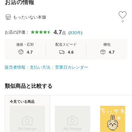
お店の情報
堂 [単行
もったいない本舗
0
4.7
お店の評価：
点
(
830
件
)
連絡・応対
配送スピード
梱包
4.7
4.6
4.7
販売者情報
支払い方法
営業日カレンダー
類似商品と比較する
今見ている商品