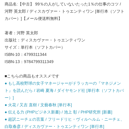
商品名:【中古】 99％の人がしていないたった1％の仕事のコツ /
河野 英太郎 / ディスカヴァー・トゥエンティワン [単行本（ソフト
カバー）]【メール便送料無料】
著者：河野 英太郎
出版社：ディスカヴァー・トゥエンティワン
サイズ：単行本（ソフトカバー）
ISBN-10：4799311344
ISBN-13：9784799311349
■こちらの商品もオススメです
● もし高校野球の女子マネージャーがドラッカーの『マネジメン
ト』を読んだら / 岩崎 夏海 / ダイヤモンド社 [単行本（ソフトカバ
ー）]
● 火花 / 又吉 直樹 / 文藝春秋 [単行本]
● 伝える力 (PHPビジネス新書) / 池上 彰 / PHP研究所 [新書]
● 超訳ニーチェの言葉 / フリードリヒ・ヴィルヘルム・ニーチェ、
白取春彦 / ディスカヴァー・トゥエンティワン [単行本]