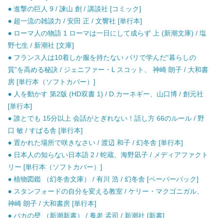
● 進撃の巨人 9 / 諫山 創 / 講談社 [コミック]
● 超一流の雑談力 / 安田 正 / 文響社 [単行本]
● ローマ人の物語 1 ローマは一日にして成らず 上 (新潮文庫) / 塩
野七生 / 新潮社 [文庫]
● フランス人は10着しか服を持たない パリで学んだ“暮らしの
質”を高める秘訣 / ジェニファー・L スコット、 神崎 朗子 / 大和書
房 [単行本（ソフトカバー）]
● 人を動かす 第2版 (HD双書 1) / D.カーネギー、山口博 / 創元社
[単行本]
● 誰とでも 15分以上 会話がとぎれない！話し方 66のルール / 野
口 敏 / すばる舎 [単行本]
● 置かれた場所で咲きなさい / 渡辺 和子 / 幻冬舎 [単行本]
● 日本人の知らない日本語 2 / 蛇蔵、海野凪子 / メディアファクト
リー [単行本（ソフトカバー）]
● 植物図鑑 （幻冬舎文庫） / 有川 浩 / 幻冬舎 [ペーパーバック]
● スタンフォードの自分を変える教室 / ケリー・マクゴニガル、
神崎 朗子 / 大和書房 [単行本]
● バカの壁 （新潮新書） / 養老 孟司 / 新潮社 [新書]