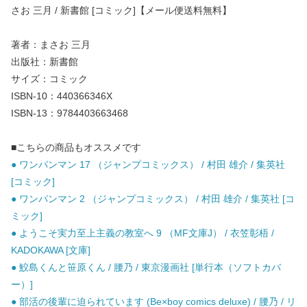
さお 三月 / 新書館 [コミック]【メール便送料無料】
著者：まさお 三月
出版社：新書館
サイズ：コミック
ISBN-10：440366346X
ISBN-13：9784403663468
■こちらの商品もオススメです
● ワンパンマン 17 （ジャンプコミックス） / 村田 雄介 / 集英社
[コミック]
● ワンパンマン 2 （ジャンプコミックス） / 村田 雄介 / 集英社 [コ
ミック]
● ようこそ実力至上主義の教室へ 9 （MF文庫J） / 衣笠彰梧 /
KADOKAWA [文庫]
● 鮫島くんと笹原くん / 腰乃 / 東京漫画社 [単行本（ソフトカバ
ー）]
● 部活の後輩に迫られています (Be×boy comics deluxe) / 腰乃 / リ