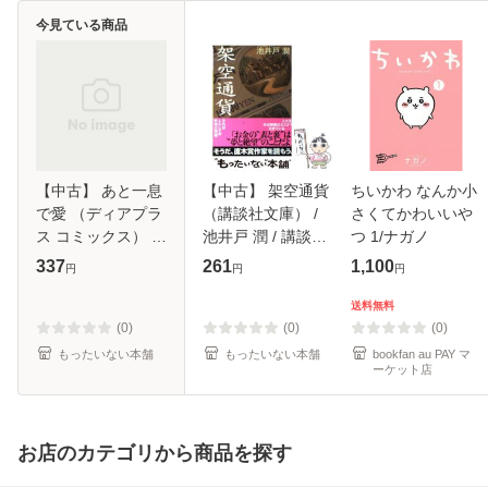
今見ている商品
【中古】 あと一息
【中古】 架空通貨
ちいかわ なんか小
で愛 （ディアプラ
（講談社文庫） /
さくてかわいいや
ス コミックス） /
池井戸 潤 / 講談社
つ 1/ナガノ
まさお 三月 / 新書
[文庫]【メール便送
337
261
1,100
円
円
円
館 [コミック]【メ
料無料】
ール便送料無料】
送料無料
(0)
(0)
(0)
もったいない本舗
もったいない本舗
bookfan au PAY マ
ーケット店
お店のカテゴリから商品を探す