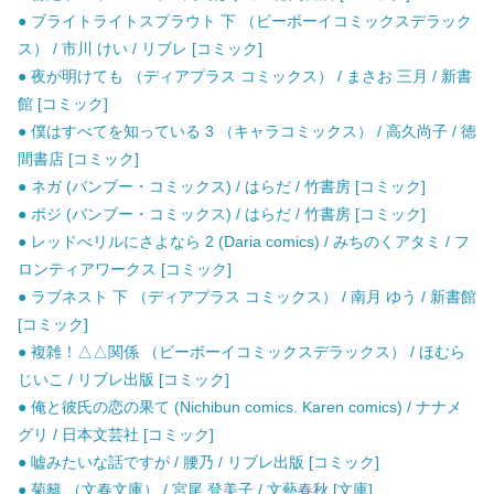
● ブライトライトスプラウト 下 （ビーボーイコミックスデラック
ス） / 市川 けい / リブレ [コミック]
● 夜が明けても （ディアプラス コミックス） / まさお 三月 / 新書
館 [コミック]
● 僕はすべてを知っている 3 （キャラコミックス） / 高久尚子 / 徳
間書店 [コミック]
● ネガ (バンブー・コミックス) / はらだ / 竹書房 [コミック]
● ポジ (バンブー・コミックス) / はらだ / 竹書房 [コミック]
● レッドべリルにさよなら 2 (Daria comics) / みちのくアタミ / フ
ロンティアワークス [コミック]
● ラブネスト 下 （ディアプラス コミックス） / 南月 ゆう / 新書館
[コミック]
● 複雑！△△関係 （ビーボーイコミックスデラックス） / ほむら
じいこ / リブレ出版 [コミック]
● 俺と彼氏の恋の果て (Nichibun comics. Karen comics) / ナナメ
グリ / 日本文芸社 [コミック]
● 嘘みたいな話ですが / 腰乃 / リブレ出版 [コミック]
● 菊籬 （文春文庫） / 宮尾 登美子 / 文藝春秋 [文庫]