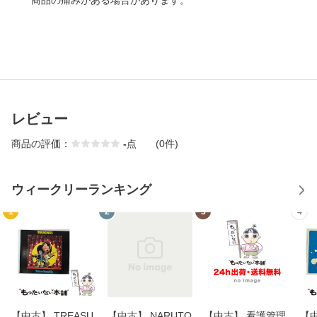
商品の痛みがある場合があります。
レビュー
商品の評価：
-
点
(0件)
ウィークリーランキング
1
2
3
4
【中古】 TREASU
【中古】 NARUTO
【中古】 看護管理
【中