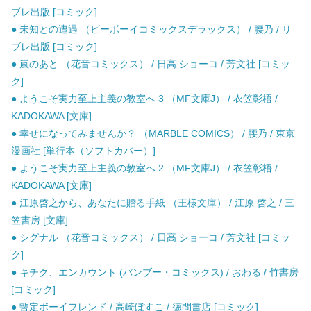
ブレ出版 [コミック]
● 未知との遭遇 （ビーボーイコミックスデラックス） / 腰乃 / リ
ブレ出版 [コミック]
● 嵐のあと （花音コミックス） / 日高 ショーコ / 芳文社 [コミッ
ク]
● ようこそ実力至上主義の教室へ 3 （MF文庫J） / 衣笠彰梧 /
KADOKAWA [文庫]
● 幸せになってみませんか？ （MARBLE COMICS） / 腰乃 / 東京
漫画社 [単行本（ソフトカバー）]
● ようこそ実力至上主義の教室へ 2 （MF文庫J） / 衣笠彰梧 /
KADOKAWA [文庫]
● 江原啓之から、あなたに贈る手紙 （王様文庫） / 江原 啓之 / 三
笠書房 [文庫]
● シグナル （花音コミックス） / 日高 ショーコ / 芳文社 [コミッ
ク]
● キチク、エンカウント (バンブー・コミックス) / おわる / 竹書房
[コミック]
● 暫定ボーイフレンド / 高崎ぼすこ / 徳間書店 [コミック]