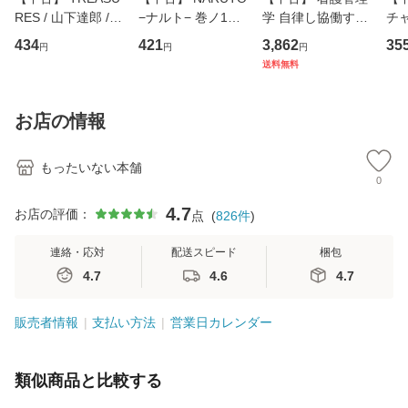
RES / 山下達郎 /
−ナルト− 巻ノ1
学 自律し協働する
チャ
イーストウエス
（ジャンプコミッ
専門職の看護マネ
キ
434
421
3,862
35
円
円
円
ト・ジャパン [CD]
クス） / 岸本 斉史
ジメントスキル 改
[C
送料無料
【メール便送料無
/ 集英社 [コミック]
訂第3版 (看護学テ
料
料】
【メール便送料無
キストNiCE) / 手島
料】
恵 藤本幸三 / 南江
お店の情報
堂 [単行
もったいない本舗
0
4.7
お店の評価：
点
(
826
件
)
連絡・応対
配送スピード
梱包
4.7
4.6
4.7
販売者情報
支払い方法
営業日カレンダー
類似商品と比較する