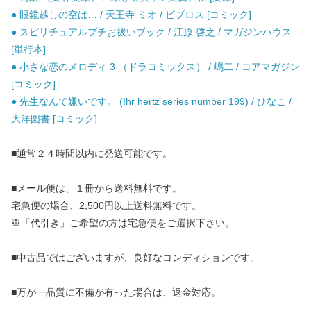
● 眼鏡越しの空は… / 天王寺 ミオ / ビブロス [コミック]
● スピリチュアルプチお祓いブック / 江原 啓之 / マガジンハウス
[単行本]
● 小さな恋のメロディ 3 （ドラコミックス） / 嶋二 / コアマガジン
[コミック]
● 先生なんて嫌いです。 (Ihr hertz series number 199) / ひなこ /
大洋図書 [コミック]
■通常２４時間以内に発送可能です。
■メール便は、１冊から送料無料です。
宅急便の場合、2,500円以上送料無料です。
※「代引き」ご希望の方は宅急便をご選択下さい。
■中古品ではございますが、良好なコンディションです。
■万が一品質に不備が有った場合は、返金対応。