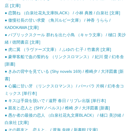
店 [文庫]
● 恋襲ね （白泉社花丸文庫BLACK） / 小林 典雅 / 白泉社 [文庫]
● 傲慢社長の甘い求愛 （角川ルビー文庫） / 神香 うらら /
KADOKAWA [文庫]
● パブリックスクール 群れを出た小鳥 （キャラ文庫） / 樋口 美沙
緒 / 徳間書店 [文庫]
● 虎に翼 （ラヴァーズ文庫） / ふゆの 仁子 / 竹書房 [文庫]
● 豪華客船で血の誓約を （リンクスロマンス） / 妃川 螢 / 幻冬舎
[新書]
● きみの背中を見ている (Shy novels 169) / 椎崎夕 / 大洋図書 [新
書]
● 心臓に甘い牙 （リンクスロマンス） / バーバラ 片桐 / 幻冬舎コ
ミックス [単行本]
● キスは手袋を脱いで / 遠野 春日 / リブレ出版 [単行本]
● 親友と恋人と (SHYノベルス) / 椎崎 夕 / 大洋図書 [新書]
● 愚か者の最後の恋人 （白泉社花丸文庫BLACK） / 樋口 美沙緒 /
白泉社 [文庫]
● その親友と、恋人と。 / 渡海 奈穂 / 新書館 [文庫]