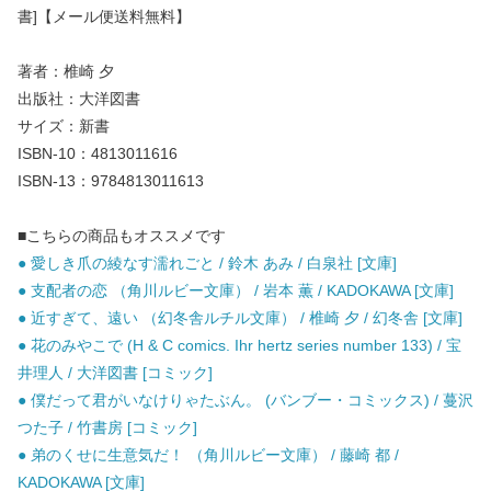
書]【メール便送料無料】
著者：椎崎 夕
出版社：大洋図書
サイズ：新書
ISBN-10：4813011616
ISBN-13：9784813011613
■こちらの商品もオススメです
● 愛しき爪の綾なす濡れごと / 鈴木 あみ / 白泉社 [文庫]
● 支配者の恋 （角川ルビー文庫） / 岩本 薫 / KADOKAWA [文庫]
● 近すぎて、遠い （幻冬舎ルチル文庫） / 椎崎 夕 / 幻冬舎 [文庫]
● 花のみやこで (H & C comics. Ihr hertz series number 133) / 宝
井理人 / 大洋図書 [コミック]
● 僕だって君がいなけりゃたぶん。 (バンブー・コミックス) / 蔓沢
つた子 / 竹書房 [コミック]
● 弟のくせに生意気だ！ （角川ルビー文庫） / 藤崎 都 /
KADOKAWA [文庫]