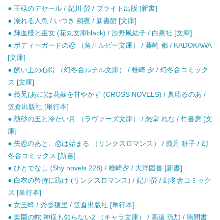
● 王様のデセール / 妃川 螢 / ブライト出版 [新書]
● 溺れる人魚 / いつき 朔夜 / 新書館 [文庫]
● 輝血様と巫女 (花丸文庫black) / 沙野風結子 / 白泉社 [文庫]
● ボディーガードの恋 （角川ルビー文庫） / 藤崎 都 / KADOKAWA
[文庫]
● 飼い主の心得 （幻冬舎ルチル文庫） / 椎崎 夕 / 幻冬舎コミック
ス [文庫]
● 義兄(あに)は花嫁を甘やかす (CROSS NOVELS) / 真船るのあ /
笠倉出版社 [単行本]
● 熱砂の王と冷たい月 （ラヴァーズ文庫） / 愁堂 れな / 竹書房 [文
庫]
● 失恋のあと、恋は始まる （リンクスロマンス） / 義月 粧子 / 幻
冬舎コミックス [新書]
● ひとでなし (Shy novels 228) / 椎崎夕 / 大洋図書 [新書]
● 白衣の矜持に跪け (リンクスロマンス) / 妃川螢 / 幻冬舎コミック
ス [単行本]
● 女王蜂 / 秀香穂里 / 笠倉出版社 [単行本]
● 楽園の蛇 神様も知らない2 （キャラ文庫） / 高遠 琉加 / 徳間書