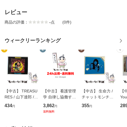
レビュー
商品の評価：
-
点
(0件)
ウィークリーランキング
1
2
3
4
【中古】 TREASU
【中古】 看護管理
【中古】 生命力 /
【中
RES / 山下達郎 /
学 自律し協働する
チャットモンチー /
You
イーストウエス
専門職の看護マネ
キューンレコード
のがか
434
3,862
355
28
円
円
円
ト・ジャパン [CD]
ジメントスキル 改
[CD]【メール便送
【
送料無料
【メール便送料無
訂第3版 (看護学テ
料無料】
料
料】
キストNiCE) / 手島
恵 藤本幸三 / 南江