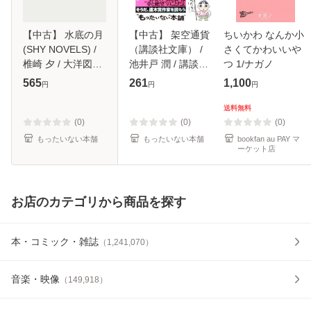
【中古】 水底の月
【中古】 架空通貨
ちいかわ なんか小
(SHY NOVELS) /
（講談社文庫） /
さくてかわいいや
椎崎 夕 / 大洋図書
池井戸 潤 / 講談社
つ 1/ナガノ
[新書]【メール便送
[文庫]【メール便送
565
261
1,100
円
円
円
料無料】
料無料】
送料無料
(0)
(0)
(0)
もったいない本舗
もったいない本舗
bookfan au PAY マ
ーケット店
お店のカテゴリから商品を探す
本・コミック・雑誌
（
1,241,070
）
音楽・映像
（
149,918
）