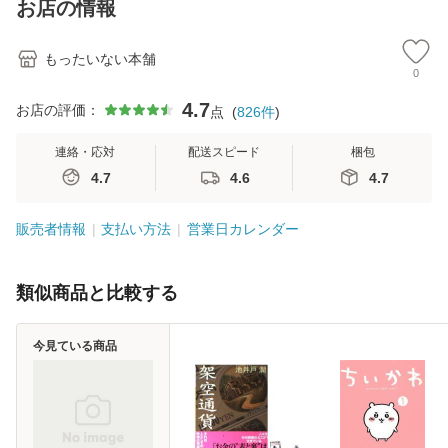
お店の情報
堂 [単行
もったいない本舗
0
4.7
お店の評価：
点
(
826
件
)
連絡・応対
配送スピード
梱包
4.7
4.6
4.7
販売者情報
支払い方法
営業日カレンダー
類似商品と比較する
今見ている商品