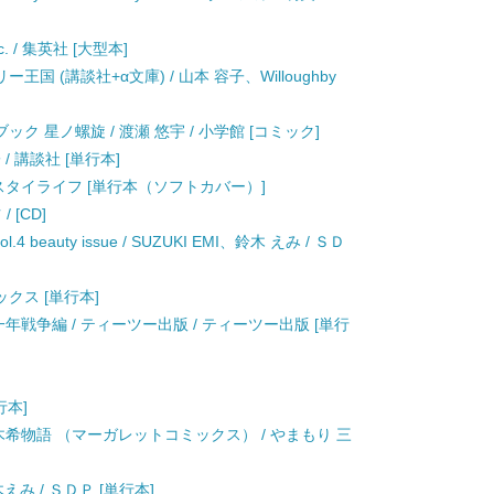
c. / 集英社 [大型本]
 (講談社+α文庫) / 山本 容子、Willoughby
ック 星ノ螺旋 / 渡瀬 悠宇 / 小学館 [コミック]
/ 講談社 [単行本]
HOW / スタイライフ [単行本（ソフトカバー）]
/ [CD]
el vol.4 beauty issue / SUZUKI EMI、鈴木 えみ / ＳＤ
ブックス [単行本]
年戦争編 / ティーツー出版 / ティーツー出版 [単行
行本]
ル佐々木希物語 （マーガレットコミックス） / やまもり 三
/ 鈴木えみ / ＳＤＰ [単行本]