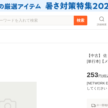
検索
詳細検索
【中古】 佐々
[単行本]【
253
円(
税
[NETWOR
してください
※一部地