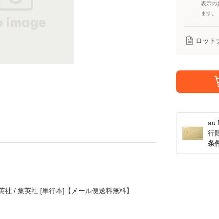
表示の
ます。
ロット
a
行
条
集英社 / 集英社 [単行本]【メール便送料無料】