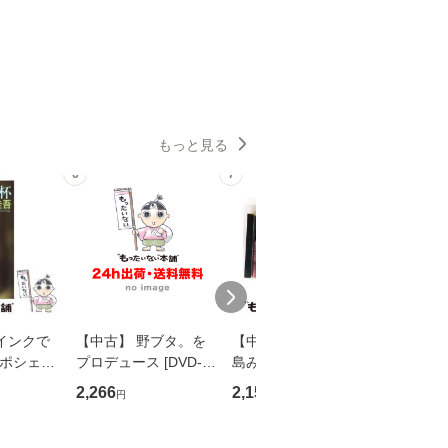
もっと見る
6
7
8
インクで
【中古】 野ブタ。を
【中古】 寒水魚 / 中
【中古】
・ポシェッ
プロデュース [DVD-B
島みゆき / [CD]【メー
カメムシ
吾 / 祥伝
OX] / バップ [DVD]
ル便送料無料】
語る / 
2,266
2,150
2,266
円
円
円
【メール便送
【メール便送料無料】
ワークい
会、吉田元重
夫 / 新評