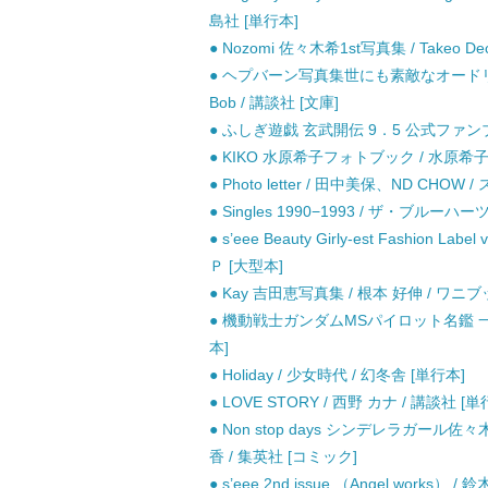
島社 [単行本]
● Nozomi 佐々木希1st写真集 / Takeo De
● ヘプバーン写真集世にも素敵なオードリー王国
Bob / 講談社 [文庫]
● ふしぎ遊戯 玄武開伝 9．5 公式ファンブ
● KIKO 水原希子フォトブック / 水原希子 
● Photo letter / 田中美保、ND C
● Singles 1990−1993 / ザ・ブルーハーツ 
● s’eee Beauty Girly-est Fashion Lab
Ｐ [大型本]
● Kay 吉田恵写真集 / 根本 好伸 / ワニ
● 機動戦士ガンダムMSパイロット名鑑 一
本]
● Holiday / 少女時代 / 幻冬舎 [単行本]
● LOVE STORY / 西野 カナ / 講談社 [単
● Non stop days シンデレラガー
香 / 集英社 [コミック]
● s’eee 2nd issue （Angel works） 