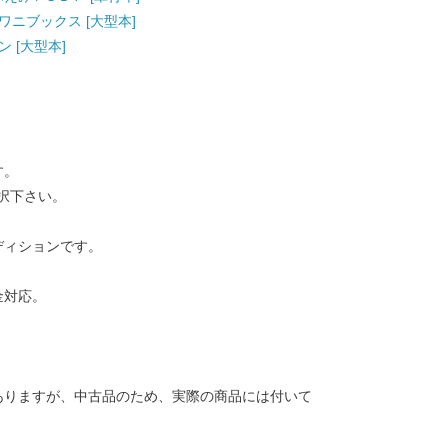
 ワニブックス [大型本]
ン [大型本]
す。
択下さい。
ディションです。
金対応。
ありますが、中古品のため、実際の商品には付いて