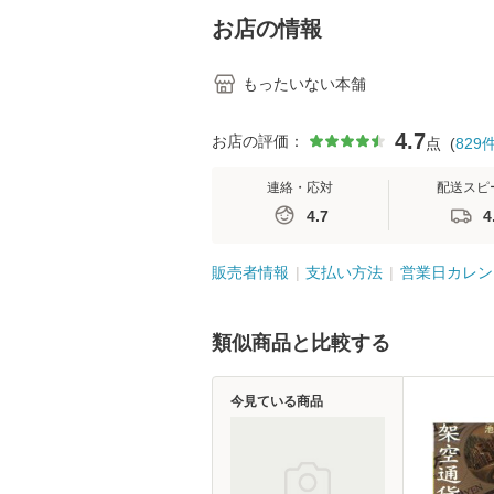
堂 [単行
お店の情報
もったいない本舗
4.7
お店の評価：
点
(
829
連絡・応対
配送スピ
4.7
4
販売者情報
支払い方法
営業日カレン
類似商品と比較する
今見ている商品