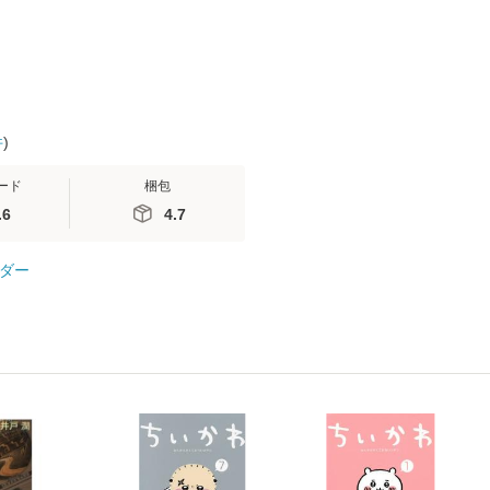
件
)
ード
梱包
.6
4.7
ダー