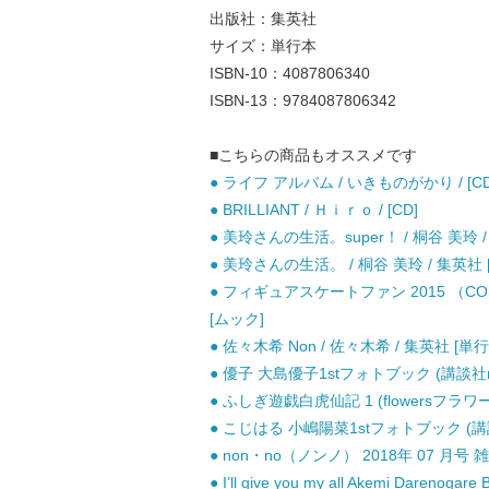
出版社：集英社
サイズ：単行本
ISBN-10：4087806340
ISBN-13：9784087806342
■こちらの商品もオススメです
● ライフ アルバム / いきものがかり / [CD
● BRILLIANT / Ｈｉｒｏ / [CD]
● 美玲さんの生活。super！ / 桐谷 美玲 /
● 美玲さんの生活。 / 桐谷 美玲 / 集英社 
● フィギュアスケートファン 2015 （CO
[ムック]
● 佐々木希 Non / 佐々木希 / 集英社 [単行
● 優子 大島優子1stフォトブック (講談社mo
● ふしぎ遊戯白虎仙記 1 (flowersフラワ
● こじはる 小嶋陽菜1stフォトブック (講談
● non・no（ノンノ） 2018年 07 月号 雑
● I’ll give you my all Akemi Darenog