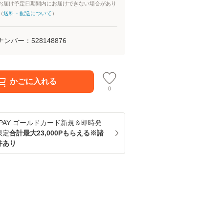
お届け予定日期間内にお届けできない場合があり
（
送料・配送について
）
ナンバー：
528148876
かごに入れる
0
u PAY ゴールドカード新規＆即時発
限定
合計最大23,000Pもらえる※諸
件あり