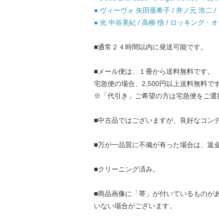
● ヴィーヴォ 矢田亜希子 / 井ノ元 浩二 /
● 光 中谷美紀 / 高柳 悟 / ロッキング・オ
■通常２４時間以内に発送可能です。
■メール便は、１冊から送料無料です。
宅急便の場合、2,500円以上送料無料で
※「代引き」ご希望の方は宅急便をご選
■中古品ではございますが、良好なコン
■万が一品質に不備が有った場合は、返
■クリーニング済み。
■商品画像に「帯」が付いているものが
いない場合がございます。