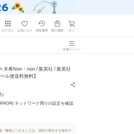
カテゴリ
お気に入り
閲覧履歴
購入履歴
かご
店舗メニュー
木希Non・non / 集英社 / 集英社
メール便送料無料】
込
)
K ERROR] ネットワーク周りの設定を確認
域・離島につきましては、送料が発生する場合や