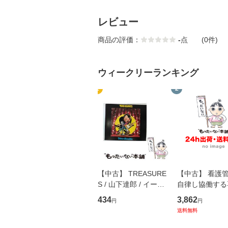
レビュー
商品の評価：
-
点
(0件)
ウィークリーランキング
1
2
【中古】 TREASURE
【中古】 看護
S / 山下達郎 / イース
自律し協働する
トウエスト・ジャパン
の看護マネジメ
434
3,862
円
円
[CD]【メール便送料無
キル 改訂第3版 
送料無料
料】
学テキストNiCE)
島恵 藤本幸三 /