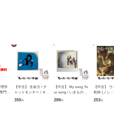
3
4
5
管理学
【中古】 生命力 / チ
【中古】 My song Yo
【中古】 ウ
専門職
ャットモンチー / キュ
ur song / いきものが
乾杯 (ノン
ントス
ーンレコード [CD]
かり / [CD]【メール便
ト) / 東野圭
355
289
253
円
円
円
(看護
【メール便送料無料】
送料無料】
社 [文庫]
 / 手
料無料】
 南江