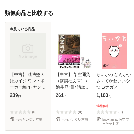
類似商品と比較する
今見ている商品
【中古】 賭博堕天
【中古】 架空通貨
ちいかわ なんか小
録カイジ ワン・ポ
（講談社文庫） /
さくてかわいいや
ーカー編 4 (ヤンマ
池井戸 潤 / 講談社
つ 1/ナガノ
ガKCスペシャル) /
[文庫]【メール便送
289
261
1,100
円
円
円
福本 伸行 / 講談社
料無料】
[コミック]【メール
送料無料
便送料無料】
(0)
(0)
(0)
もったいない本舗
もったいない本舗
bookfan au PAY マ
ーケット店