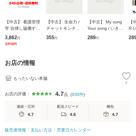
【中古】 看護管理
【中古】 生命力 /
【中古】 My song
【中
学 自律し協働する
チャットモンチー /
Your song / いきも
R 
専門職の看護マネ
キューンレコード
のがかり / [CD]
産限
3,862
355
289
28
円
円
円
ジメントスキル 改
[CD]【メール便送
【メール便送料無
翔太
送料無料
訂第3版 (看護学テ
料無料】
料】
[C
キストNiCE) / 手島
料
恵 藤本幸三 / 南江
お店の情報
堂 [単行
もったいない本舗
0
4.7
お店の評価：
点
(
830
件
)
連絡・応対
配送スピード
梱包
4.7
4.6
4.7
販売者情報
支払い方法
営業日カレンダー