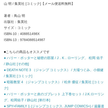
山 明 / 集英社 [コミック]【メール便送料無料】
著者：鳥山 明
出版社：集英社
サイズ：コミック
ISBN-10：408851498X
ISBN-13：9784088514987
■こちらの商品もオススメです
● ハリー・ポッターと秘密の部屋 / J．K．ローリング、 松岡 佑子
/ 静山社 [その他]
● DEATH NOTE 3 （ジャンプ コミックス） / 大場つぐみ、小畑健
/ 集英社 [コミック]
● 暗殺教室 4 （ジャンプコミックス） / 松井 優征 / 集英社 [コミッ
ク]
● ハリー・ポッターと炎のゴブレット 上下巻セット / J.K.ローリン
グ、松岡佑子 / 静山社 [単行本]
● SPY×FAMILY 1 (ジャンプコミックス. JUMP COMICS+) / 遠藤達