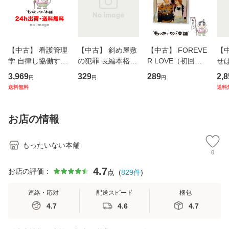
【中古】 看護管理
【中古】 斜め屋敷
【中古】 FOREVE
【
学 自律し協働する
の犯罪 長編本格推
R LOVE（初回生
せば
専門職の看護マネ
理小説 (光文社文
産限定盤） / 清水
VD
3,969
329
289
2,8
円
円
円
ジメントスキル 改
庫) / 島田荘司 / 光
翔太×加藤ミリヤ /
タ
送料無料
送料
訂第3版 (看護学テ
文社 [文庫]【メー
[CD]【メール便送
ター
キストNiCE) / 手島
ル便送料無料】
料無料】
VD
恵 藤本幸三 / 南江
料
お店の情報
堂 [単行
もったいない本舗
0
4.7
お店の評価：
点
(
829
件
)
連絡・応対
配送スピード
梱包
4.7
4.6
4.7