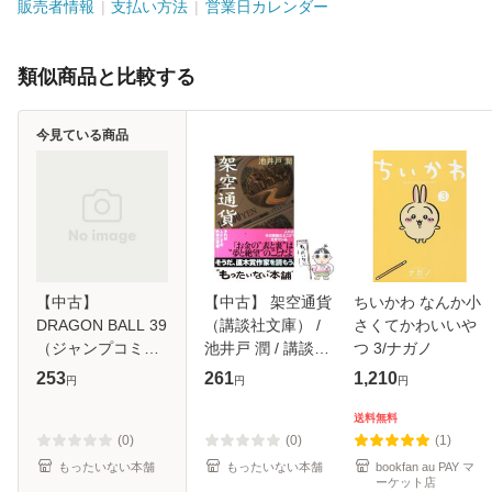
販売者情報
支払い方法
営業日カレンダー
類似商品と比較する
今見ている商品
【中古】
【中古】 架空通貨
ちいかわ なんか小
DRAGON BALL 39
（講談社文庫） /
さくてかわいいや
（ジャンプコミッ
池井戸 潤 / 講談社
つ 3/ナガノ
クス） / 鳥山 明 /
[文庫]【メール便送
253
261
1,210
円
円
円
集英社 [コミック]
料無料】
【メール便送料無
送料無料
料】
(0)
(0)
(1)
もったいない本舗
もったいない本舗
bookfan au PAY マ
ーケット店