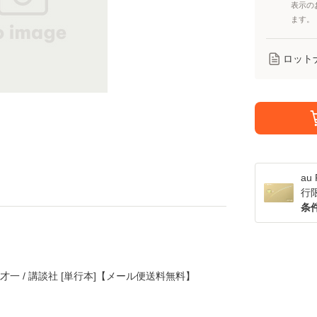
表示の
ます。
ロット
a
行
条
 才一 / 講談社 [単行本]【メール便送料無料】