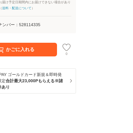
お届け予定日期間内にお届けできない場合があり
（
送料・配送について
）
ナンバー：
528114335
かごに入れる
0
u PAY ゴールドカード新規＆即時発
限定
合計最大23,000Pもらえる※諸
件あり