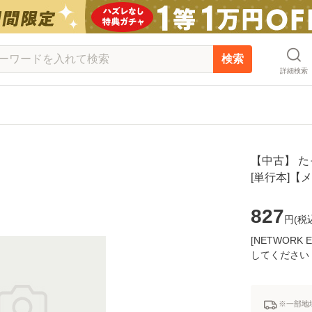
検索
詳細検索
【中古】 たっ
[単行本]【
827
円(
税
[NETWOR
してください
※一部地