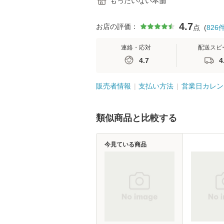
もったいない本舗
4.7
お店の評価：
点
(
826
連絡・応対
配送スピ
4.7
4
販売者情報
支払い方法
営業日カレン
類似商品と比較する
今見ている商品