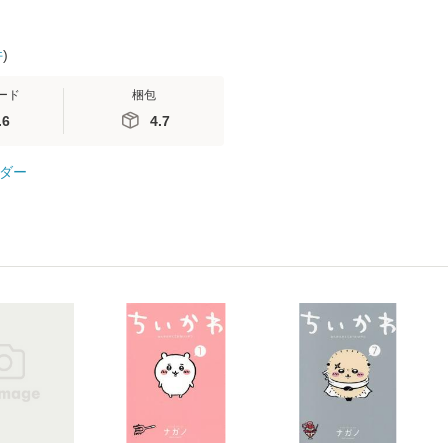
件
)
ード
梱包
.6
4.7
ダー