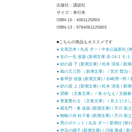
出版社：講談社
サイズ：単行本
ISBN-10：406112580X
ISBN-13：9784061125803
■こちらの商品もオススメです
● 文章読本 / 丸谷 才一 / 中央公論新社 [
● 女の一生 改版 (新潮文庫 赤-14-1 モ-1
● 砂の器 下 (新潮文庫) / 松本 清張 / 新潮
● 風の又三郎 （新潮文庫） / 宮沢 賢治 / 
● 春琴抄 改版 (新潮文庫) / 谷崎潤一郎 / 
● 砂の器 上 (新潮文庫) / 松本 清張 / 新潮
● 望郷 （文春文庫） / 湊 かなえ / 文藝春
● 青葉繁れる （文春文庫） / 井上 ひさし 
● 羅生門・鼻 改版 (新潮文庫) / 芥川 龍之介
● 蜘蛛の糸 杜子春 (新潮文庫) / 芥川 龍之介
● 男のポケット / 丸谷 才一 / 新潮社 [単
● 伊豆の踊子 (新潮文庫) / 川端 康成 / 新