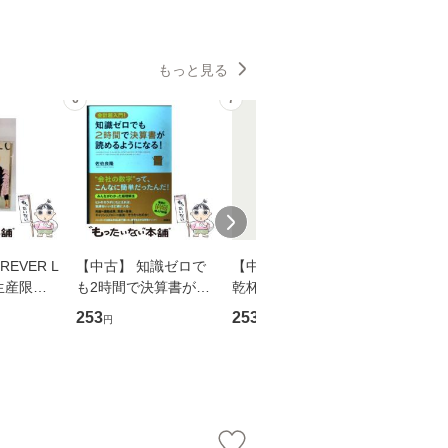
もっと見る
6
7
8
EVER L
【中古】 知識ゼロで
【中古】 ウインクで
【中古】
生産限定
も2時間で決算書が読
乾杯 (ノン・ポシェッ
春文庫） /
翔太×加藤
めるようになる！ 会
ト) / 東野圭吾 / 祥伝
文藝春秋 
253
253
262
円
円
円
計超入門！ / 佐伯 良
社 [文庫]【メール便送
ル便送料
】
隆 / 高橋書店 [単行本
料無料】
（ソフトカバー）]
【メール便送