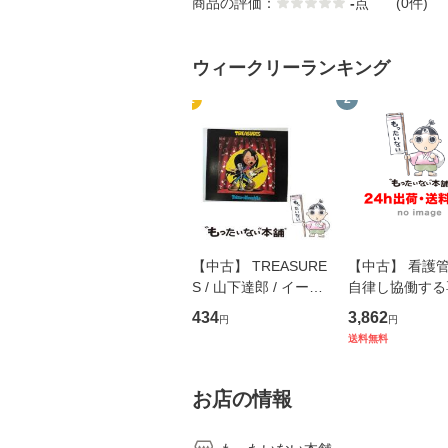
商品の評価：
-
点
(0件)
ウィークリーランキング
1
2
【中古】 TREASURE
【中古】 看護
S / 山下達郎 / イース
自律し協働する
トウエスト・ジャパン
の看護マネジメ
434
3,862
円
円
[CD]【メール便送料無
キル 改訂第3版 
送料無料
料】
学テキストNiCE)
島恵 藤本幸三 /
堂 [単行
お店の情報