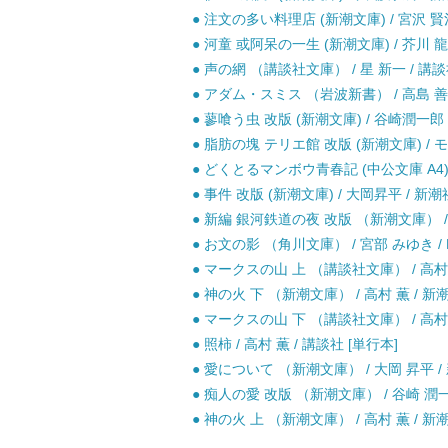
● 注文の多い料理店 (新潮文庫) / 宮沢 賢治
● 河童 或阿呆の一生 (新潮文庫) / 芥川 龍
● 声の網 （講談社文庫） / 星 新一 / 講談
● アダム・スミス （岩波新書） / 高島 善哉
● 蓼喰う虫 改版 (新潮文庫) / 谷崎潤一郎 
● 脂肪の塊 テリエ館 改版 (新潮文庫) / 
● どくとるマンボウ青春記 (中公文庫 A4) 
● 事件 改版 (新潮文庫) / 大岡昇平 / 新潮
● 新編 銀河鉄道の夜 改版 （新潮文庫） /
● お文の影 （角川文庫） / 宮部 みゆき / K
● マークスの山 上 （講談社文庫） / 高村 薫
● 神の火 下 （新潮文庫） / 高村 薫 / 新潮
● マークスの山 下 （講談社文庫） / 高村 薫
● 照柿 / 高村 薫 / 講談社 [単行本]
● 愛について （新潮文庫） / 大岡 昇平 / 
● 痴人の愛 改版 （新潮文庫） / 谷崎 潤一郎
● 神の火 上 （新潮文庫） / 高村 薫 / 新潮