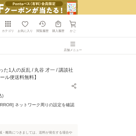
カテゴリ
お気に入り
閲覧履歴
購入履歴
かご
店舗メニュー
た1人の反乱 / 丸谷 才一 / 講談社
メール便送料無料】
込
)
K ERROR] ネットワーク周りの設定を確認
域・離島につきましては、送料が発生する場合や