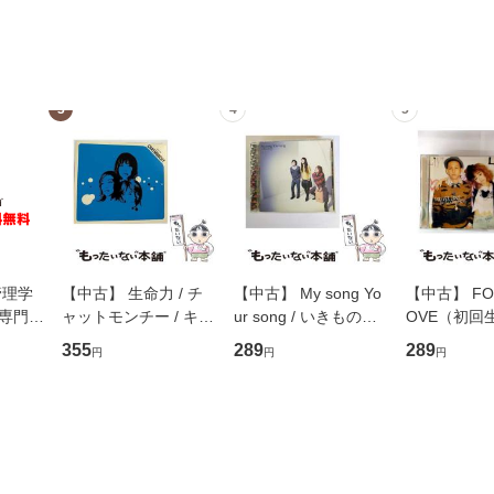
3
4
5
管理学
【中古】 生命力 / チ
【中古】 My song Yo
【中古】 FOR
専門職
ャットモンチー / キュ
ur song / いきものが
OVE（初回
ントス
ーンレコード [CD]
かり / [CD]【メール便
盤） / 清水
355
289
289
円
円
円
(看護
【メール便送料無料】
送料無料】
ミリヤ / [CD]【メール
 / 手
便送料無料
 南江