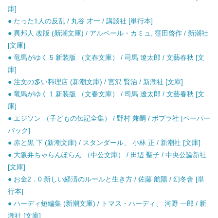
庫]
● たった1人の反乱 / 丸谷 才一 / 講談社 [単行本]
● 異邦人 改版 (新潮文庫) / アルベール・カミュ, 窪田啓作 / 新潮社
[文庫]
● 竜馬がゆく 5 新装版 （文春文庫） / 司馬 遼太郎 / 文藝春秋 [文
庫]
● 注文の多い料理店 (新潮文庫) / 宮沢 賢治 / 新潮社 [文庫]
● 竜馬がゆく 1 新装版 （文春文庫） / 司馬 遼太郎 / 文藝春秋 [文
庫]
● エジソン （子どもの伝記全集） / 野村 兼嗣 / ポプラ社 [ペーパー
バック]
● 赤と黒 下 (新潮文庫) / スタンダール、 小林 正 / 新潮社 [文庫]
● 大阪弁ちゃらんぽらん （中公文庫） / 田辺 聖子 / 中央公論新社
[文庫]
● お金2．0 新しい経済のルールと生き方 / 佐藤 航陽 / 幻冬舎 [単
行本]
● ハーディ短編集 (新潮文庫) / トマス・ハーディ、 河野 一郎 / 新
潮社 [文庫]