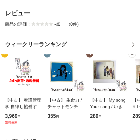
レビュー
商品の評価：
-
点
(0件)
ウィークリーランキング
1
2
3
4
【中古】 看護管理
【中古】 生命力 /
【中古】 My song
【中
学 自律し協働する
チャットモンチー /
Your song / いきも
R 
専門職の看護マネ
キューンレコード
のがかり / [CD]
産限
3,969
355
289
28
円
円
円
ジメントスキル 改
[CD]【メール便送
【メール便送料無
翔太
送料無料
訂第3版 (看護学テ
料無料】
料】
[C
キストNiCE) / 手島
料
恵 藤本幸三 / 南江