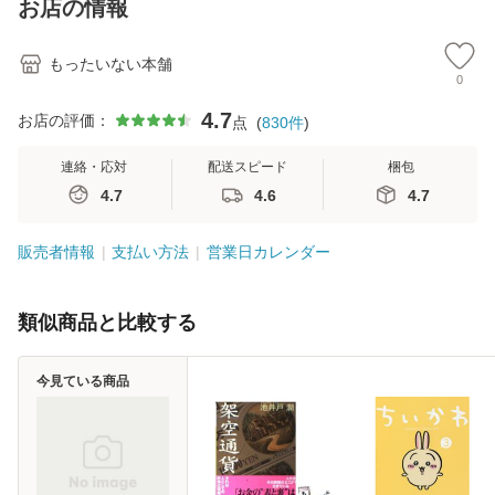
お店の情報
堂 [単行
もったいない本舗
0
4.7
お店の評価：
点
(
830
件
)
連絡・応対
配送スピード
梱包
4.7
4.6
4.7
販売者情報
支払い方法
営業日カレンダー
類似商品と比較する
今見ている商品