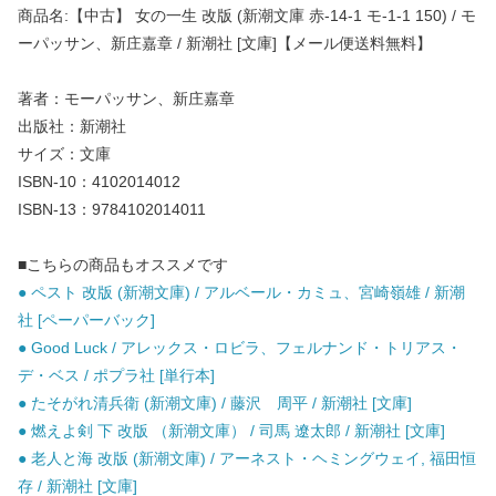
商品名:【中古】 女の一生 改版 (新潮文庫 赤-14-1 モ-1-1 150) / モ
ーパッサン、新庄嘉章 / 新潮社 [文庫]【メール便送料無料】
著者：モーパッサン、新庄嘉章
出版社：新潮社
サイズ：文庫
ISBN-10：4102014012
ISBN-13：9784102014011
■こちらの商品もオススメです
● ペスト 改版 (新潮文庫) / アルベール・カミュ、宮崎嶺雄 / 新潮
社 [ペーパーバック]
● Good Luck / アレックス・ロビラ、フェルナンド・トリアス・
デ・ベス / ポプラ社 [単行本]
● たそがれ清兵衛 (新潮文庫) / 藤沢 周平 / 新潮社 [文庫]
● 燃えよ剣 下 改版 （新潮文庫） / 司馬 遼太郎 / 新潮社 [文庫]
● 老人と海 改版 (新潮文庫) / アーネスト・ヘミングウェイ, 福田恒
存 / 新潮社 [文庫]