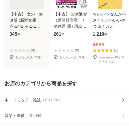
【中古】 女の一生
【中古】 架空通貨
ちいかわ なんか小
改版 (新潮文庫
（講談社文庫） /
さくてかわいいや
赤-14-1 モ-1-1
池井戸 潤 / 講談社
つ 3/ナガノ
150) / モーパッサ
[文庫]【メール便送
345
261
1,210
円
円
円
ン、新庄嘉章 / 新
料無料】
潮社 [文庫]【メー
送料無料
ル便送料無料】
(0)
(0)
(1)
もったいない本舗
もったいない本舗
bookfan au PAY マ
ーケット店
お店のカテゴリから商品を探す
本・コミック・雑誌
（
1,260,703
）
音楽・映像
（
151,446
）