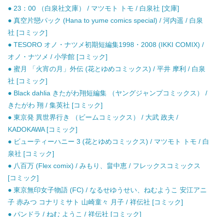
● 23：00 （白泉社文庫） / マツモト トモ / 白泉社 [文庫]
● 真空片戀パック (Hana to yume comics special) / 河内遥 / 白泉
社 [コミック]
● TESORO オノ・ナツメ初期短編集1998・2008 (IKKI COMIX) /
オノ・ナツメ / 小学館 [コミック]
● 蜜月 「火宵の月」外伝 (花とゆめコミックス) / 平井 摩利 / 白泉
社 [コミック]
● Black dahlia きたがわ翔短編集 （ヤングジャンプコミックス） /
きたがわ 翔 / 集英社 [コミック]
● 東京発 異世界行き （ビームコミックス） / 大武 政夫 /
KADOKAWA [コミック]
● ビューティーハニー 3 (花とゆめコミックス) / マツモト トモ / 白
泉社 [コミック]
● 八百万 (Flex comix) / みもり、畠中恵 / フレックスコミックス
[コミック]
● 東京無印女子物語 (FC) / なるせゆうせい、ねむようこ 安江アニ
子 赤みつ コナリミサト 山崎童々 月子 / 祥伝社 [コミック]
● パンドラ / ねむ ようこ / 祥伝社 [コミック]