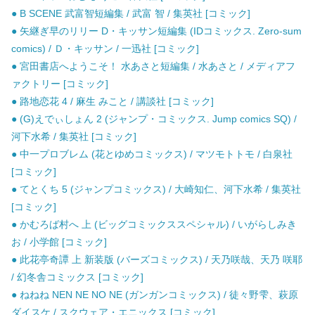
● B SCENE 武富智短編集 / 武富 智 / 集英社 [コミック]
● 矢継ぎ早のリリー D・キッサン短編集 (IDコミックス. Zero-sum
comics) / Ｄ・キッサン / 一迅社 [コミック]
● 宮田書店へようこそ！ 水あさと短編集 / 水あさと / メディアフ
ァクトリー [コミック]
● 路地恋花 4 / 麻生 みこと / 講談社 [コミック]
● (G)えでぃしょん 2 (ジャンプ・コミックス. Jump comics SQ) /
河下水希 / 集英社 [コミック]
● 中一プロブレム (花とゆめコミックス) / マツモトトモ / 白泉社
[コミック]
● てとくち 5 (ジャンプコミックス) / 大崎知仁、河下水希 / 集英社
[コミック]
● かむろば村へ 上 (ビッグコミックススペシャル) / いがらしみき
お / 小学館 [コミック]
● 此花亭奇譚 上 新装版 (バーズコミックス) / 天乃咲哉、天乃 咲耶
/ 幻冬舎コミックス [コミック]
● ねねね NEN NE NO NE (ガンガンコミックス) / 徒々野雫、萩原
ダイスケ / スクウェア・エニックス [コミック]