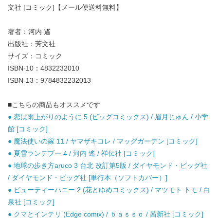
文社 [コミック]【メール便送料無料】
著者：河内 遙
出版社：芳文社
サイズ：コミック
ISBN-10：4832232010
ISBN-13：9784832232013
■こちらの商品もオススメです
● 恋は雨上がりのように 5 (ビッグコミックス) / 眉月じゅん / 小学
館 [コミック]
● 魔法使いの嫁 11 / ヤマザキコレ / マッグガーデン [コミック]
● 夏雪ランデブー 4 / 河内 遙 / 祥伝社 [コミック]
● 地球の歩き方aruco 3 台北 改訂第5版 / ダイヤモンド・ビッグ社
/ ダイヤモンド・ビッグ社 [単行本（ソフトカバー）]
● ビューティーハニー 2 (花とゆめコミックス) / マツモト トモ / 白
泉社 [コミック]
● クマとインテリ (Edge comix) / ｂａｓｓｏ / 茜新社 [コミック]