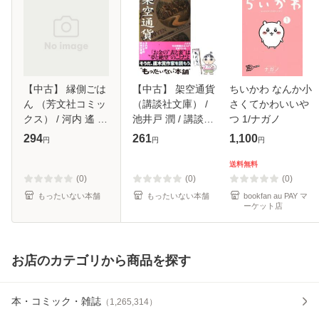
【中古】 縁側ごは
【中古】 架空通貨
ちいかわ なんか小
ん （芳文社コミッ
（講談社文庫） /
さくてかわいいや
クス） / 河内 遙 /
池井戸 潤 / 講談社
つ 1/ナガノ
芳文社 [コミック]
[文庫]【メール便送
294
261
1,100
円
円
円
【メール便送料無
料無料】
料】
送料無料
(0)
(0)
(0)
もったいない本舗
もったいない本舗
bookfan au PAY マ
ーケット店
お店のカテゴリから商品を探す
本・コミック・雑誌
（
1,265,314
）