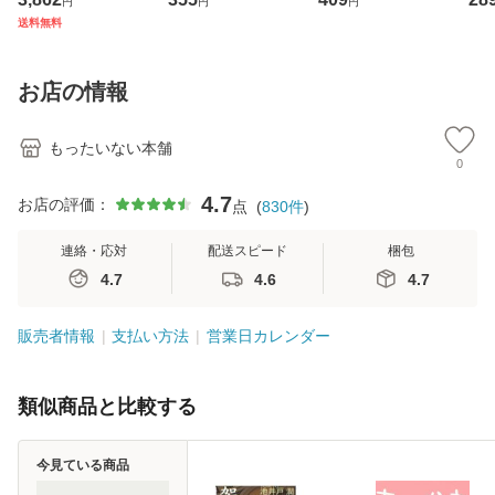
円
円
円
ジメントスキル 改
[CD]【メール便送
克服法 (SB新書 57
【
送料無料
訂第3版 (看護学テ
料無料】
2) / 岡田尊司 / Ｓ
料
キストNiCE) / 手島
Ｂクリエイティブ
恵 藤本幸三 / 南江
[新書]【メール便送
お店の情報
堂 [単行
料無料】
もったいない本舗
0
4.7
お店の評価：
点
(
830
件
)
連絡・応対
配送スピード
梱包
4.7
4.6
4.7
販売者情報
支払い方法
営業日カレンダー
類似商品と比較する
今見ている商品