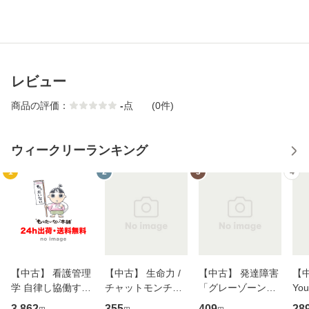
レビュー
商品の評価：
-
点
(0件)
ウィークリーランキング
1
2
3
4
【中古】 看護管理
【中古】 生命力 /
【中古】 発達障害
【中
学 自律し協働する
チャットモンチー /
「グレーゾーン」
You
専門職の看護マネ
キューンレコード
その正しい理解と
のがか
3,862
355
409
28