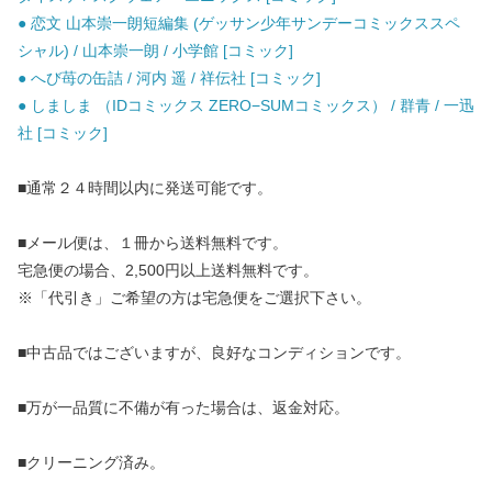
● 恋文 山本崇一朗短編集 (ゲッサン少年サンデーコミックススペ
シャル) / 山本崇一朗 / 小学館 [コミック]
● へび苺の缶詰 / 河内 遥 / 祥伝社 [コミック]
● しましま （IDコミックス ZERO−SUMコミックス） / 群青 / 一迅
社 [コミック]
■通常２４時間以内に発送可能です。
■メール便は、１冊から送料無料です。
宅急便の場合、2,500円以上送料無料です。
※「代引き」ご希望の方は宅急便をご選択下さい。
■中古品ではございますが、良好なコンディションです。
■万が一品質に不備が有った場合は、返金対応。
■クリーニング済み。