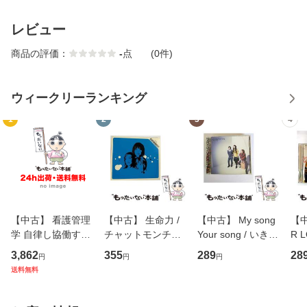
レビュー
商品の評価：
-
点
(0件)
ウィークリーランキング
1
2
3
4
【中古】 看護管理
【中古】 生命力 /
【中古】 My song
【中
学 自律し協働する
チャットモンチー /
Your song / いきも
R 
専門職の看護マネ
キューンレコード
のがかり / [CD]
産限
3,862
355
289
28
円
円
円
ジメントスキル 改
[CD]【メール便送
【メール便送料無
翔太
送料無料
訂第3版 (看護学テ
料無料】
料】
[C
キストNiCE) / 手島
料
恵 藤本幸三 / 南江