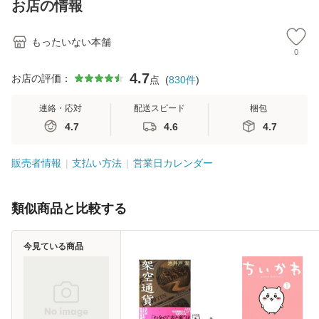
お店の情報
堂 [単行
もったいない本舗
0
4.7
お店の評価：
点
(
830
件
)
連絡・応対
配送スピード
梱包
4.7
4.6
4.7
販売者情報
支払い方法
営業日カレンダー
類似商品と比較する
今見ている商品