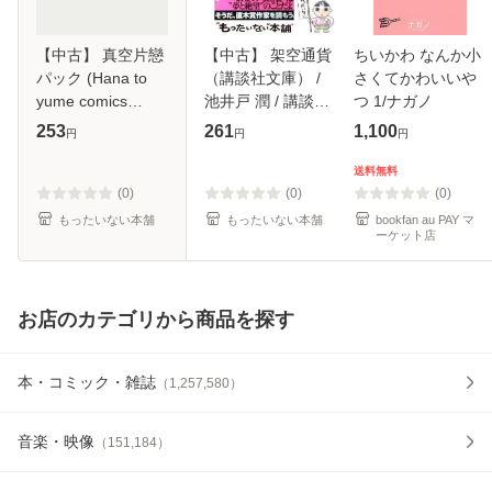
【中古】 真空片戀
【中古】 架空通貨
ちいかわ なんか小
パック (Hana to
（講談社文庫） /
さくてかわいいや
yume comics
池井戸 潤 / 講談社
つ 1/ナガノ
special) / 河内遥 /
[文庫]【メール便送
253
261
1,100
円
円
円
白泉社 [コミック]
料無料】
【メール便送料無
送料無料
料】
(0)
(0)
(0)
もったいない本舗
もったいない本舗
bookfan au PAY マ
ーケット店
お店のカテゴリから商品を探す
本・コミック・雑誌
（
1,257,580
）
音楽・映像
（
151,184
）