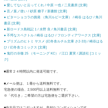
● 愛してないと云ってくれ / 中原 一也 / 二見書房 [文庫]
● 言ノ葉ノ使い / 砂原 糖子 / 新書館 [文庫]
● ビターショコラの挑発 （角川ルビー文庫） / 崎谷 はるひ / 角川
書店 [文庫]
● 新ロードス島戦記 1 / 水野 良 / 角川書店 [文庫]
● 不埒なスペクトル / 崎谷 はるひ / フロンティアワークス [文庫]
● プリズムのヒトミ ヤスメ (幻冬舎ルチル文庫 さ2-33) / 崎谷はる
ひ / 幻冬舎コミックス [文庫]
● 鬼灯の冷徹 25 （モーニング KC） / 江口 夏実 / 講談社 [コミッ
ク]
■通常２４時間以内に発送可能です。
■メール便は、１冊から送料無料です。
宅急便の場合、2,500円以上送料無料です。
※「代引き」ご希望の方は宅急便をご選択下さい。
■中古品ではございますが、良好なコンディションです。