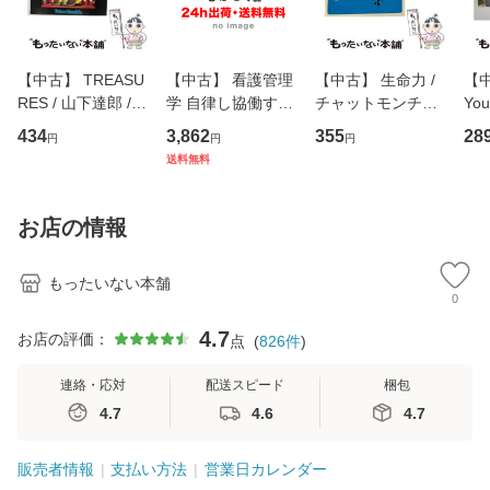
【中古】 TREASU
【中古】 看護管理
【中古】 生命力 /
【中
RES / 山下達郎 /
学 自律し協働する
チャットモンチー /
You
イーストウエス
専門職の看護マネ
キューンレコード
のがか
434
3,862
355
28
円
円
円
ト・ジャパン [CD]
ジメントスキル 改
[CD]【メール便送
【
送料無料
【メール便送料無
訂第3版 (看護学テ
料無料】
料
料】
キストNiCE) / 手島
恵 藤本幸三 / 南江
お店の情報
堂 [単行
もったいない本舗
0
4.7
お店の評価：
点
(
826
件
)
連絡・応対
配送スピード
梱包
4.7
4.6
4.7
販売者情報
支払い方法
営業日カレンダー