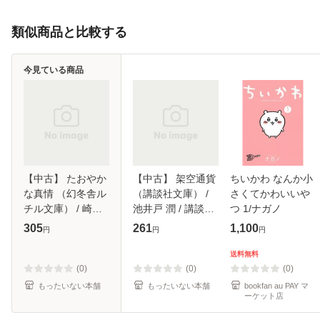
類似商品と比較する
今見ている商品
【中古】 たおやか
【中古】 架空通貨
ちいかわ なんか小
な真情 （幻冬舎ル
（講談社文庫） /
さくてかわいいや
チル文庫） / 崎谷
池井戸 潤 / 講談社
つ 1/ナガノ
はるひ / 幻冬舎 [文
[文庫]【メール便送
305
261
1,100
円
円
円
庫]【メール便送料
料無料】
無料】
送料無料
(0)
(0)
(0)
もったいない本舗
もったいない本舗
bookfan au PAY マ
ーケット店