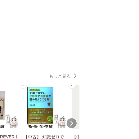
もっと見る
6
7
8
EVER L
【中古】 知識ゼロで
【中古】 予知夢 （文
【中古】