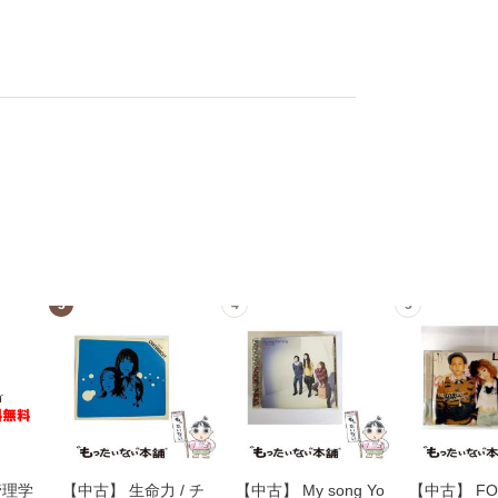
3
4
5
管理学
【中古】 生命力 / チ
【中古】 My song Yo
【中古】 FOR