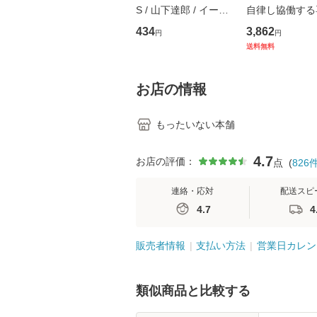
S / 山下達郎 / イース
自律し協働する
トウエスト・ジャパン
の看護マネジメ
434
3,862
円
円
[CD]【メール便送料無
キル 改訂第3版 
送料無料
料】
学テキストNiCE)
島恵 藤本幸三 /
堂 [単行
お店の情報
もったいない本舗
4.7
お店の評価：
点
(
826
連絡・応対
配送スピ
4.7
4
販売者情報
支払い方法
営業日カレン
類似商品と比較する