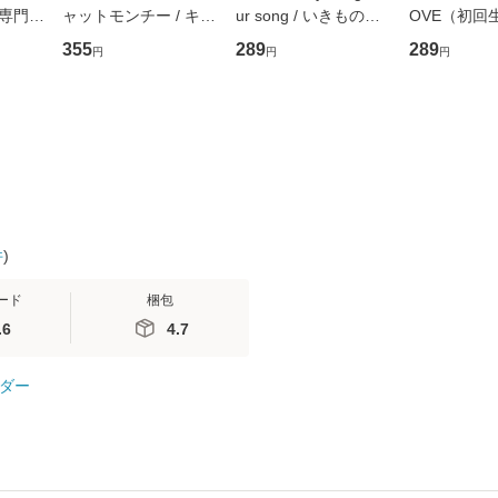
専門職
ャットモンチー / キュ
ur song / いきものが
OVE（初回
ントス
ーンレコード [CD]
かり / [CD]【メール便
盤） / 清水
355
289
289
円
円
円
(看護
【メール便送料無料】
送料無料】
ミリヤ / [CD]【メール
 / 手
便送料無料
 南江
件
)
ード
梱包
.6
4.7
ダー