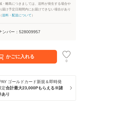
域・離島につきましては、送料が発生する場合や
お届け予定日期間内にお届けできない場合があり
（
送料・配送について
）
ナンバー：
528009957
かごに入れる
0
u PAY ゴールドカード新規＆即時発
限定
合計最大23,000Pもらえる※諸
件あり