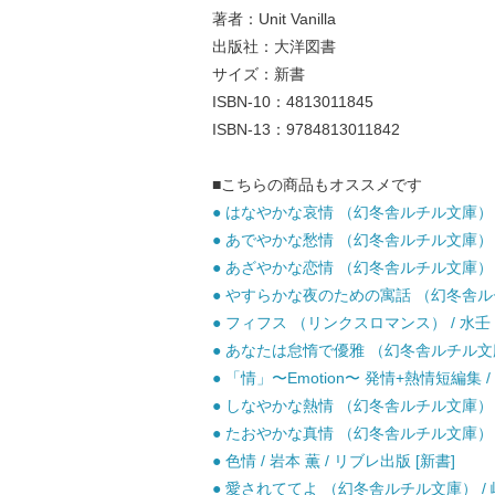
著者：Unit Vanilla
出版社：大洋図書
サイズ：新書
ISBN-10：4813011845
ISBN-13：9784813011842
■こちらの商品もオススメです
● はなやかな哀情 （幻冬舎ルチル文庫） /
● あでやかな愁情 （幻冬舎ルチル文庫） / 
● あざやかな恋情 （幻冬舎ルチル文庫） /
● やすらかな夜のための寓話 （幻冬舎ルチル
● フィフス （リンクスロマンス） / 水壬 
● あなたは怠惰で優雅 （幻冬舎ルチル文庫） 
● 「情」〜Emotion〜 発情+熱情短編集 /
● しなやかな熱情 （幻冬舎ルチル文庫） /
● たおやかな真情 （幻冬舎ルチル文庫） / 
● 色情 / 岩本 薫 / リブレ出版 [新書]
● 愛されててよ （幻冬舎ルチル文庫） / 