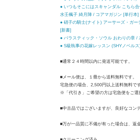
● いつもそこにはスキャンダル こちら合
水壬楓子 綺月陣 / コアマガジン [単行本]
● 硝子の騎士(ナイト) アーサーズ・ガーディアン (S
[新書]
● パラスティック・ソウル おわりの章 / 
● S級執事の花嫁レッスン (SHYノベルス) /
■通常２４時間以内に発送可能です。
■メール便は、１冊から送料無料です。
宅急便の場合、2,500円以上送料無料で
※「代引き」ご希望の方は宅急便をご選
■中古品ではございますが、良好なコン
■万が一品質に不備が有った場合は、返
■クリーニング済み。