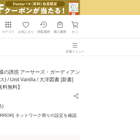
カテゴリ
お気に入り
閲覧履歴
購入履歴
かご
店舗メニュー
胡蝶の誘惑 アーサーズ・ガーディアン
 / Unit Vanilla / 大洋図書 [新書]
送料無料】
込
)
K ERROR] ネットワーク周りの設定を確認