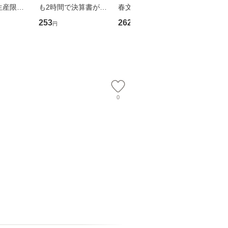
生産限定
も2時間で決算書が読
春文庫） / 東野 圭吾 /
プロデュー
翔太×加藤
めるようになる！ 会
文藝春秋 [文庫]【メー
OX] / バ
253
262
2,335
円
円
円
計超入門！ / 佐伯 良
ル便送料無料】
【メール
】
隆 / 高橋書店 [単行本
（ソフトカバー）]
【メール便送
0