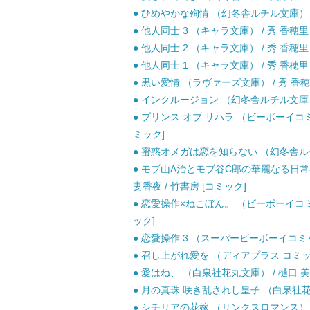
● ひめやかな殉情 （幻冬舎ルチル文庫） /
● 他人同士 3 （キャラ文庫） / 秀 香穂里 
● 他人同士 2 （キャラ文庫） / 秀 香穂里 
● 他人同士 1 （キャラ文庫） / 秀 香穂里 
● 黒い愛情 （ラヴァーズ文庫） / 秀 香穂里
● インクルージョン （幻冬舎ルチル文庫） 
● プリンス オブ サハラ （ビーボーイコミ
ミック]
● 蜜惑オメガは恋を知らない （幻冬舎ルチル
● モブ山A治とモブ谷C郎の華麗なる日常へ
妻香夜 / 竹書房 [コミック]
● 恋愛操作×ねこぼん。 （ビーボーイコミッ
ック]
● 恋愛操作 3 （スーパービーボーイコミック
● 召し上がれ愛を （ディアプラス コミックス
● 愛はね、 （白泉社花丸文庫） / 樋口 美沙
● 月の真珠 咲き乱されし皇子 （白泉社花丸文
● シチリアの花嫁 （リンクスロマンス） / 