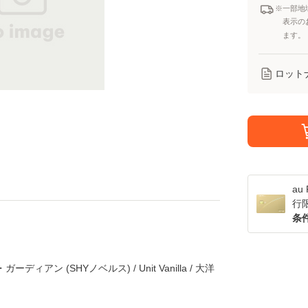
※一部地
表示の
ます。
ロット
a
行
条
アン (SHYノベルス) / Unit Vanilla / 大洋