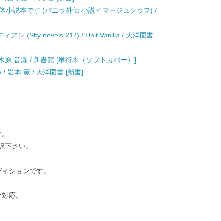
体小説本です (バニラ外伝 小説イマージュクラブ) /
hy novels 212) / Unit Vanilla / 大洋図書
木原 音瀬 / 新書館 [単行本（ソフトカバー）]
 岩本 薫 / 大洋図書 [新書]
す。
択下さい。
ディションです。
金対応。