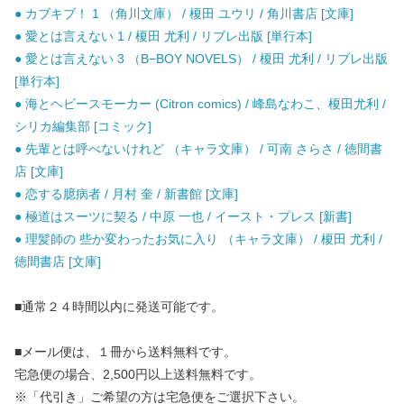
● カブキブ！ 1 （角川文庫） / 榎田 ユウリ / 角川書店 [文庫]
● 愛とは言えない 1 / 榎田 尤利 / リブレ出版 [単行本]
● 愛とは言えない 3 （B−BOY NOVELS） / 榎田 尤利 / リブレ出版
[単行本]
● 海とヘビースモーカー (Citron comics) / 峰島なわこ、榎田尤利 /
シリカ編集部 [コミック]
● 先輩とは呼べないけれど （キャラ文庫） / 可南 さらさ / 徳間書
店 [文庫]
● 恋する臆病者 / 月村 奎 / 新書館 [文庫]
● 極道はスーツに契る / 中原 一也 / イースト・プレス [新書]
● 理髪師の 些か変わったお気に入り （キャラ文庫） / 榎田 尤利 /
徳間書店 [文庫]
■通常２４時間以内に発送可能です。
■メール便は、１冊から送料無料です。
宅急便の場合、2,500円以上送料無料です。
※「代引き」ご希望の方は宅急便をご選択下さい。