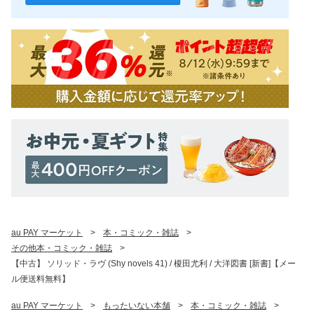
au PAY マーケット
>
本・コミック・雑誌
>
その他本・コミック・雑誌
>
【中古】 ソリッド・ラヴ (Shy novels 41) / 榎田尤利 / 大洋図書 [新書]【メー
ル便送料無料】
au PAY マーケット
>
もったいない本舗
>
本・コミック・雑誌
>