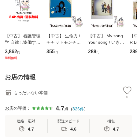
【中古】 看護管理
【中古】 生命力 /
【中古】 My song
【中
学 自律し協働する
チャットモンチー /
Your song / いきも
R 
専門職の看護マネ
キューンレコード
のがかり / [CD]
産限
3,862
355
289
28
円
円
円
ジメントスキル 改
[CD]【メール便送
【メール便送料無
翔太
送料無料
訂第3版 (看護学テ
料無料】
料】
[C
キストNiCE) / 手島
料
恵 藤本幸三 / 南江
お店の情報
堂 [単行
もったいない本舗
0
4.7
お店の評価：
点
(
826
件
)
連絡・応対
配送スピード
梱包
4.7
4.6
4.7