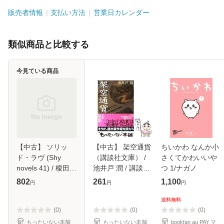
販売者情報
支払い方法
営業日カレンダー
類似商品と比較する
今見ている商品
【中古】 ソリッ
【中古】 架空通貨
ちいかわ なんか小
ド・ラヴ (Shy
（講談社文庫） /
さくてかわいいや
novels 41) / 榎田尤
池井戸 潤 / 講談社
つ 1/ナガノ
利 / 大洋図書 [新
[文庫]【メール便送
802
261
1,100
円
円
円
書]【メール便送料
料無料】
無料】
送料無料
(0)
(0)
(0)
もったいない本舗
もったいない本舗
bookfan au PAY マ