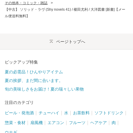
その他本・コミック・雑誌
>
【中古】 ソリッド・ラヴ (Shy novels 41) / 榎田尤利 / 大洋図書 [新書]【メー
ル便送料無料】
ページトップへ
ピックアップ特集
夏の必需品！ひんやりアイテム
夏の挨拶、まだ間に合います。
旬の美味しさをお届け！夏の瑞々しい果物
注目のカテゴリ
ビール・発泡酒
チューハイ
水
お茶飲料
ソフトドリンク
惣菜・食材
扇風機
エアコン
フルーツ
ヘアケア
肉
ウナギ