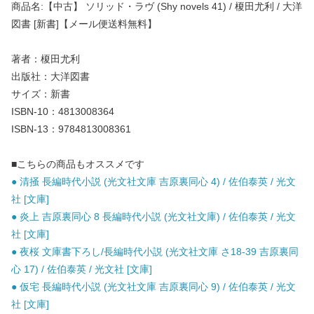
商品名:【中古】 ソリッド・ラヴ (Shy novels 41) / 榎田尤利 / 大洋
図書 [新書]【メール便送料無料】
著者：榎田尤利
出版社：大洋図書
サイズ：新書
ISBN-10：4813008364
ISBN-13：9784813008361
■こちらの商品もオススメです
● 清掻 長編時代小説 (光文社文庫 吉原裏同心 4) / 佐伯泰英 / 光文
社 [文庫]
● 炎上 吉原裏同心 8 長編時代小説 (光文社文庫) / 佐伯泰英 / 光文
社 [文庫]
● 夜桜 文庫書下ろし/長編時代小説 (光文社文庫 さ18-39 吉原裏同
心 17) / 佐伯泰英 / 光文社 [文庫]
● 仮宅 長編時代小説 (光文社文庫 吉原裏同心 9) / 佐伯泰英 / 光文
社 [文庫]