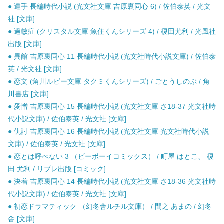
● 遣手 長編時代小説 (光文社文庫 吉原裏同心 6) / 佐伯泰英 / 光文
社 [文庫]
● 過敏症 (クリスタル文庫 魚住くんシリーズ 4) / 榎田尤利 / 光風社
出版 [文庫]
● 異館 吉原裏同心 11 長編時代小説 (光文社時代小説文庫) / 佐伯泰
英 / 光文社 [文庫]
● 恋文 (角川ルビー文庫 タクミくんシリーズ) / ごとうしのぶ / 角
川書店 [文庫]
● 愛憎 吉原裏同心 15 長編時代小説 (光文社文庫 さ18-37 光文社時
代小説文庫) / 佐伯泰英 / 光文社 [文庫]
● 仇討 吉原裏同心 16 長編時代小説 (光文社文庫 光文社時代小説
文庫) / 佐伯泰英 / 光文社 [文庫]
● 恋とは呼べない 3 （ビーボーイコミックス） / 町屋 はとこ、 榎
田 尤利 / リブレ出版 [コミック]
● 決着 吉原裏同心 14 長編時代小説 (光文社文庫 さ18-36 光文社時
代小説文庫) / 佐伯泰英 / 光文社 [文庫]
● 初恋ドラマティック （幻冬舎ルチル文庫） / 間之 あまの / 幻冬
舎 [文庫]