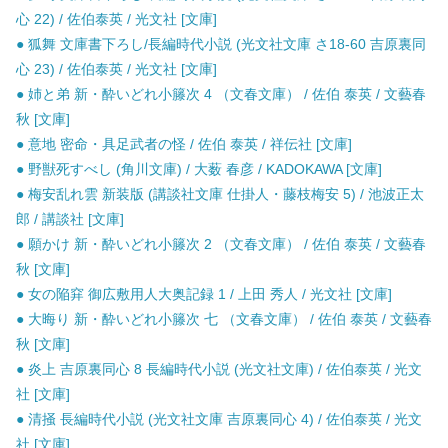
心 22) / 佐伯泰英 / 光文社 [文庫]
● 狐舞 文庫書下ろし/長編時代小説 (光文社文庫 さ18-60 吉原裏同
心 23) / 佐伯泰英 / 光文社 [文庫]
● 姉と弟 新・酔いどれ小籐次 4 （文春文庫） / 佐伯 泰英 / 文藝春
秋 [文庫]
● 意地 密命・具足武者の怪 / 佐伯 泰英 / 祥伝社 [文庫]
● 野獣死すべし (角川文庫) / 大薮 春彦 / KADOKAWA [文庫]
● 梅安乱れ雲 新装版 (講談社文庫 仕掛人・藤枝梅安 5) / 池波正太
郎 / 講談社 [文庫]
● 願かけ 新・酔いどれ小籐次 2 （文春文庫） / 佐伯 泰英 / 文藝春
秋 [文庫]
● 女の陥穽 御広敷用人大奥記録 1 / 上田 秀人 / 光文社 [文庫]
● 大晦り 新・酔いどれ小籐次 七 （文春文庫） / 佐伯 泰英 / 文藝春
秋 [文庫]
● 炎上 吉原裏同心 8 長編時代小説 (光文社文庫) / 佐伯泰英 / 光文
社 [文庫]
● 清掻 長編時代小説 (光文社文庫 吉原裏同心 4) / 佐伯泰英 / 光文
社 [文庫]