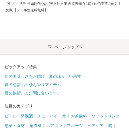
【中古】 沽券 長編時代小説 (光文社文庫 吉原裏同心 10) / 佐伯泰英 / 光文社
[文庫]【メール便送料無料】
ページトップへ
ピックアップ特集
旬の美味しさをお届け！夏の瑞々しい果物
夏の必需品！ひんやりアイテム
夏の挨拶、まだ間に合います。
注目のカテゴリ
ビール・発泡酒
チューハイ
水
お茶飲料
ソフトドリンク
惣菜・食材
扇風機
エアコン
フルーツ
ヘアケア
肉