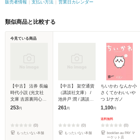
販売者情報
支払い方法
営業日カレンダー
類似商品と比較する
今見ている商品
【中古】 沽券 長編
【中古】 架空通貨
ちいかわ なんか小
時代小説 (光文社
（講談社文庫） /
さくてかわいいや
文庫 吉原裏同心
池井戸 潤 / 講談社
つ 1/ナガノ
10) / 佐伯泰英 / 光
[文庫]【メール便送
253
261
1,100
円
円
円
文社 [文庫]【メー
料無料】
ル便送料無料】
送料無料
(0)
(0)
(0)
もったいない本舗
もったいない本舗
bookfan au PAY マ
ーケット店