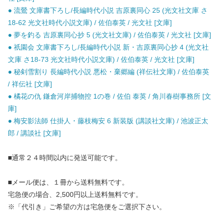
● 流鶯 文庫書下ろし/長編時代小説 吉原裏同心 25 (光文社文庫 さ
18-62 光文社時代小説文庫) / 佐伯泰英 / 光文社 [文庫]
● 夢を釣る 吉原裏同心抄 5 (光文社文庫) / 佐伯泰英 / 光文社 [文庫]
● 祇園会 文庫書下ろし/長編時代小説 新・吉原裏同心抄 4 (光文社
文庫 さ18-73 光文社時代小説文庫) / 佐伯泰英 / 光文社 [文庫]
● 秘剣雪割り 長編時代小説 悪松・棄郷編 (祥伝社文庫) / 佐伯泰英
/ 祥伝社 [文庫]
● 橘花の仇 鎌倉河岸捕物控 1の巻 / 佐伯 泰英 / 角川春樹事務所 [文
庫]
● 梅安影法師 仕掛人・藤枝梅安 6 新装版 (講談社文庫) / 池波正太
郎 / 講談社 [文庫]
■通常２４時間以内に発送可能です。
■メール便は、１冊から送料無料です。
宅急便の場合、2,500円以上送料無料です。
※「代引き」ご希望の方は宅急便をご選択下さい。