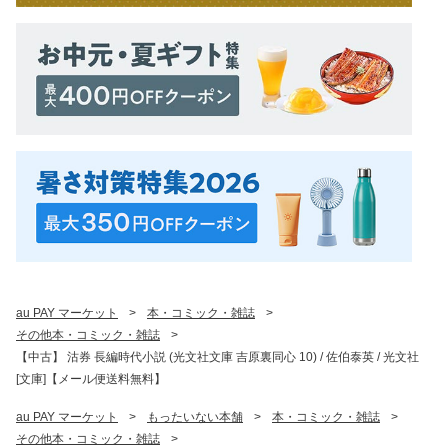
au PAY マーケット
>
本・コミック・雑誌
>
その他本・コミック・雑誌
>
【中古】 沽券 長編時代小説 (光文社文庫 吉原裏同心 10) / 佐伯泰英 / 光文社
[文庫]【メール便送料無料】
au PAY マーケット
>
もったいない本舗
>
本・コミック・雑誌
>
その他本・コミック・雑誌
>