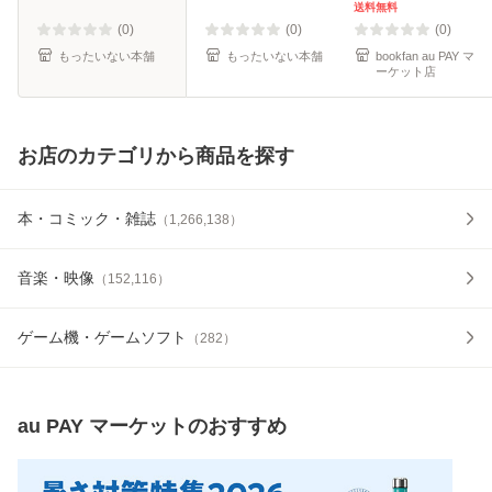
か / ポプラ社 [単行
送料無料
本]【メール便送料
(0)
(0)
(0)
無料】
もったいない本舗
もったいない本舗
bookfan au PAY マ
ーケット店
お店のカテゴリから商品を探す
本・コミック・雑誌
（
1,266,138
）
音楽・映像
（
152,116
）
ゲーム機・ゲームソフト
（
282
）
au PAY マーケット
のおすすめ