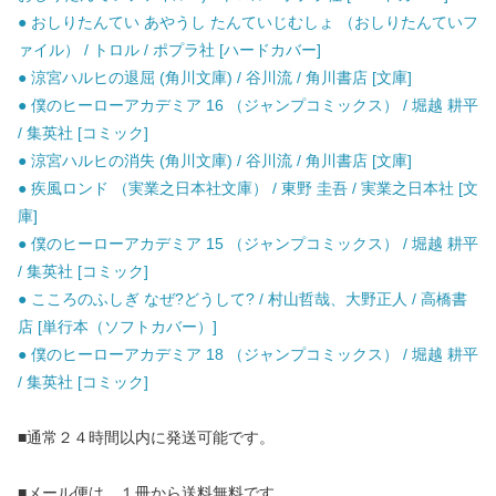
● おしりたんてい あやうし たんていじむしょ （おしりたんていフ
ァイル） / トロル / ポプラ社 [ハードカバー]
● 涼宮ハルヒの退屈 (角川文庫) / 谷川流 / 角川書店 [文庫]
● 僕のヒーローアカデミア 16 （ジャンプコミックス） / 堀越 耕平
/ 集英社 [コミック]
● 涼宮ハルヒの消失 (角川文庫) / 谷川流 / 角川書店 [文庫]
● 疾風ロンド （実業之日本社文庫） / 東野 圭吾 / 実業之日本社 [文
庫]
● 僕のヒーローアカデミア 15 （ジャンプコミックス） / 堀越 耕平
/ 集英社 [コミック]
● こころのふしぎ なぜ?どうして? / 村山哲哉、大野正人 / 高橋書
店 [単行本（ソフトカバー）]
● 僕のヒーローアカデミア 18 （ジャンプコミックス） / 堀越 耕平
/ 集英社 [コミック]
■通常２４時間以内に発送可能です。
■メール便は、１冊から送料無料です。