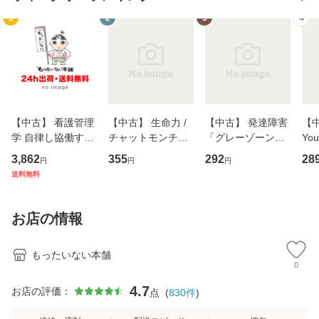
1
2
3
4
【中古】 看護管理
【中古】 生命力 /
【中古】 発達障害
【中
学 自律し協働する
チャットモンチー /
「グレーゾーン」
You
専門職の看護マネ
キューンレコード
その正しい理解と
のがか
3,862
355
292
28
円
円
円
ジメントスキル 改
[CD]【メール便送
克服法 (SB新書 57
【
送料無料
訂第3版 (看護学テ
料無料】
2) / 岡田尊司 / Ｓ
料
キストNiCE) / 手島
Ｂクリエイティブ
恵 藤本幸三 / 南江
[新書]【メール便送
お店の情報
堂 [単行
料無料】
もったいない本舗
0
4.7
お店の評価：
点
(
830
件
)