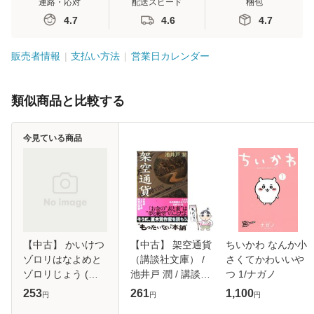
連絡・応対
配送スピード
梱包
4.7
4.6
4.7
販売者情報
支払い方法
営業日カレンダー
類似商品と比較する
今見ている商品
【中古】 かいけつ
【中古】 架空通貨
ちいかわ なんか小
ゾロリはなよめと
（講談社文庫） /
さくてかわいいや
ゾロリじょう (か
池井戸 潤 / 講談社
つ 1/ナガノ
いけつゾロリシリ
[文庫]【メール便送
253
261
1,100
円
円
円
ーズ 50) / 原ゆた
料無料】