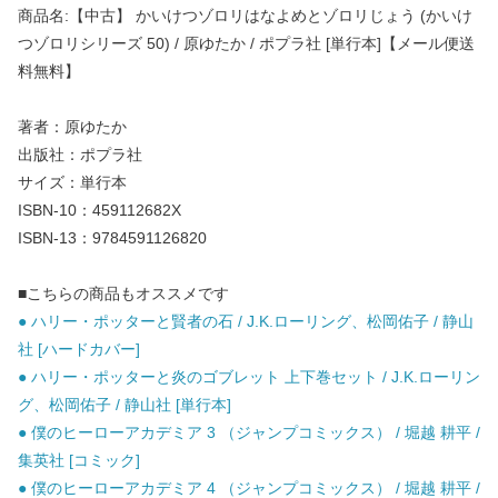
商品名:【中古】 かいけつゾロリはなよめとゾロリじょう (かいけ
つゾロリシリーズ 50) / 原ゆたか / ポプラ社 [単行本]【メール便送
料無料】
著者：原ゆたか
出版社：ポプラ社
サイズ：単行本
ISBN-10：459112682X
ISBN-13：9784591126820
■こちらの商品もオススメです
● ハリー・ポッターと賢者の石 / J.K.ローリング、松岡佑子 / 静山
社 [ハードカバー]
● ハリー・ポッターと炎のゴブレット 上下巻セット / J.K.ローリン
グ、松岡佑子 / 静山社 [単行本]
● 僕のヒーローアカデミア 3 （ジャンプコミックス） / 堀越 耕平 /
集英社 [コミック]
● 僕のヒーローアカデミア 4 （ジャンプコミックス） / 堀越 耕平 /