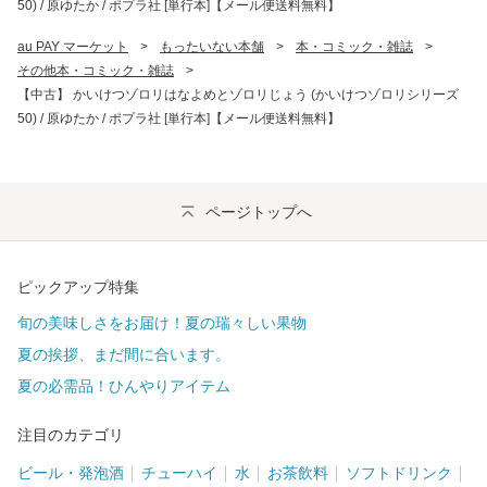
50) / 原ゆたか / ポプラ社 [単行本]【メール便送料無料】
au PAY マーケット
>
もったいない本舗
>
本・コミック・雑誌
>
その他本・コミック・雑誌
>
【中古】 かいけつゾロリはなよめとゾロリじょう (かいけつゾロリシリーズ
50) / 原ゆたか / ポプラ社 [単行本]【メール便送料無料】
ページトップへ
ピックアップ特集
旬の美味しさをお届け！夏の瑞々しい果物
夏の挨拶、まだ間に合います。
夏の必需品！ひんやりアイテム
注目のカテゴリ
ビール・発泡酒
チューハイ
水
お茶飲料
ソフトドリンク