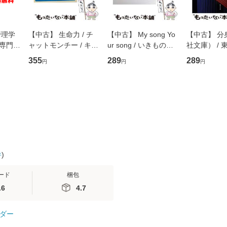
管理学
【中古】 生命力 / チ
【中古】 My song Yo
【中古】 分
専門職
ャットモンチー / キュ
ur song / いきものが
社文庫） / 東
ントス
ーンレコード [CD]
かり / [CD]【メール便
集英社 [文
355
289
289
円
円
円
(看護
【メール便送料無料】
送料無料】
便送料無料
 / 手
 南江
件
)
ード
梱包
.6
4.7
ダー