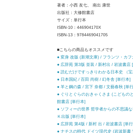
著者：小西 友七、 南出 康世
出版社：大修館書店
サイズ：単行本
ISBN-10：446904170X
ISBN-13：9784469041705
■こちらの商品もオススメです
● 変身 改版 (新潮文庫) / フランツ・カフ
● 広辞苑 第3版 並装 / 新村出 / 岩波書店
● 読むだけですっきりわかる日本史 （宝島社
● 日本国紀 / 百田 尚樹 / 幻冬舎 [単行本]
● 羊と鋼の森 / 宮下 奈都 / 文藝春秋 [単
● ぐりとぐらのおきゃくさま (こどものとも
館書店 [単行本]
● ソフィーの世界 哲学者からの不思議な手紙
Ｋ出版 [単行本]
● 広辞苑 第4版 / 新村 出 / 岩波書店 [単行
● ナチスの時代 ドイツ現代史 (岩波新書