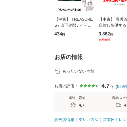
【中古】 TREASURE
【中古】 看護
S / 山下達郎 / イース
自律し協働する
トウエスト・ジャパン
の看護マネジメ
434
3,862
円
円
[CD]【メール便送料無
キル 改訂第3版 
送料無料
料】
学テキストNiCE)
島恵 藤本幸三 /
堂 [単行
お店の情報
もったいない本舗
4.7
お店の評価：
点
(
829
連絡・応対
配送スピ
4.7
4
販売者情報
支払い方法
営業日カレン