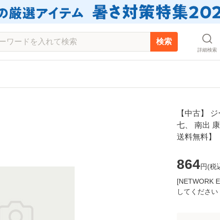
検索
詳細検索
【中古】 ジ
七、 南出 康
送料無料】
864
円(
税
[NETWOR
してください