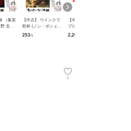
身 （集英
【中古】 ウインクで
【中古】 野ブタ。を
【中古】 
野 圭吾 /
乾杯 (ノン・ポシェッ
プロデュース [DVD-B
島みゆき / [CD]【
庫]【メール
ト) / 東野圭吾 / 祥伝
OX] / バップ [DVD]
ル便送料
253
2,266
2,150
円
円
円
】
社 [文庫]【メール便送
【メール便送料無料】
料無料】
0