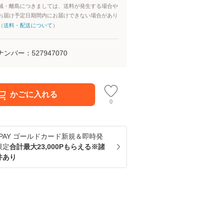
域・離島につきましては、送料が発生する場合や
お届け予定日期間内にお届けできない場合があり
（
送料・配送について
）
ナンバー：
527947070
かごに入れる
0
u PAY ゴールドカード新規＆即時発
限定
合計最大23,000Pもらえる※諸
件あり