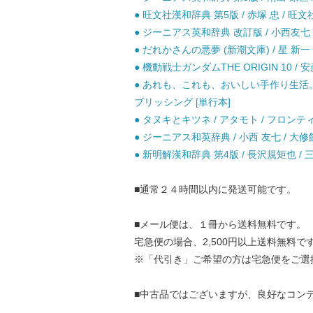
● 旺文社漢和辞典 第5版 / 赤塚 忠 / 旺文
● ジーニアス英和辞典 改訂版 / 小西友七 
● だれかさんの悪夢 (新潮文庫) / 星 新一 
● 機動戦士ガンダムTHE ORIGIN 10 / 
● あれも、これも、おいしい手作り生活。 (Sa
ブリッシング [単行本]
● タヌキとキツネ / アタモト / フロンテ
● ジーニアス和英辞典 / 小西 友七 / 大修
● 新明解漢和辞典 第4版 / 長沢規矩也 / 
■通常２４時間以内に発送可能です。
■メール便は、１冊から送料無料です。
宅急便の場合、2,500円以上送料無料で
※「代引き」ご希望の方は宅急便をご選
■中古品ではございますが、良好なコン