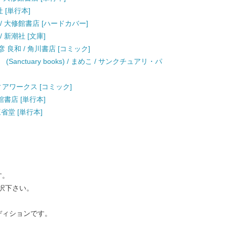
社 [単行本]
/ 大修館書店 [ハードカバー]
/ 新潮社 [文庫]
安彦 良和 / 角川書店 [コミック]
nctuary books) / まめこ / サンクチュアリ・パ
ィアワークス [コミック]
館書店 [単行本]
三省堂 [単行本]
す。
択下さい。
ディションです。