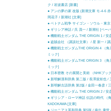
ク / 岩波書店 [新書]
● アンの夢の家 改版 (新潮文庫 モ-4-6
岡花子 / 新潮社 [文庫]
● ベトナム戦争 サイゴン・ソウル・東京 （
● ギリシア神話 / 呉 茂一 / 新潮社 [ペ
● 機動戦士ガンダム THE ORIGIN 1 / 
● 盗賊会社 （講談社文庫） / 星 新一 / 講
● 機動戦士ガンダムTHE ORIGIN 4 （
ミック]
● 機動戦士ガンダムTHE ORIGIN 3 （
ミック]
● 日本密教 その展開と美術 （NHKブックス
● 新明解漢和辞典 第二版 / 長澤規矩也 / 
● 新明解古語辞典 第2版 / 金田一春彦 /
● 機動戦士ガンダム THE ORIGIN 2 / 
● ギリシア・ローマ神話 伝説の時代 （角
KADOKAWA [文庫]
● ジーニアス英和辞典 第5版 / 南出 康世 