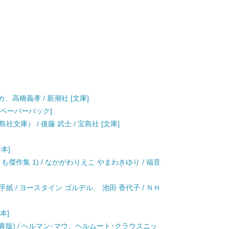
カ、高橋義孝 / 新潮社 [文庫]
 [ペーパーバック]
文庫） / 後藤 武士 / 宝島社 [文庫]
行本]
傑作集 1) / なかがわりえこ やまわきゆり / 福音
 / ヨースタイン ゴルデル、 池田 香代子 / ＮＨ
本]
 青版) / ヘルマン･マウ、ヘルムート･クラウスニッ