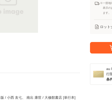
※一部地
表示の
ます。
ロット
a
行
条
/ 小西 友七、 南出 康世 / 大修館書店 [単行本]