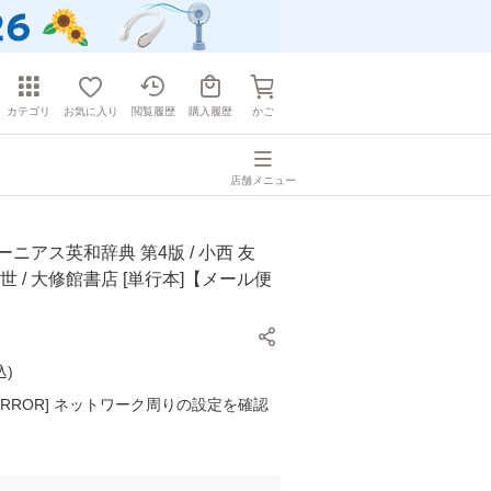
カテゴリ
お気に入り
閲覧履歴
購入履歴
かご
店舗メニュー
ーニアス英和辞典 第4版 / 小西 友
世 / 大修館書店 [単行本]【メール便
込
)
K ERROR] ネットワーク周りの設定を確認