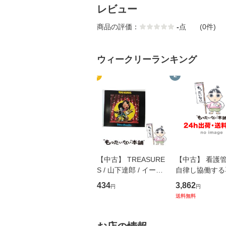
レビュー
商品の評価：
-
点
(0件)
ウィークリーランキング
1
2
【中古】 TREASURE
【中古】 看護
S / 山下達郎 / イース
自律し協働する
トウエスト・ジャパン
の看護マネジメ
434
3,862
円
円
[CD]【メール便送料無
キル 改訂第3版 
送料無料
料】
学テキストNiCE)
島恵 藤本幸三 /
堂 [単行