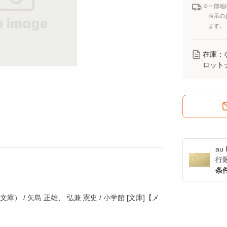
※一部地
表示の
ます。
在庫：
ロット
a
行
条
庫） / 矢島 正雄、 弘兼 憲史 / 小学館 [文庫]【メ