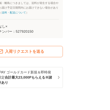
域・離島につきましては、送料が発生する場合や
お届け予定日期間内にお届けできない場合があり
（
送料・配送について
）
なし×
ナンバー：
527920150
入荷リクエストを送る
u PAY ゴールドカード新規＆即時発
限定
合計最大23,000Pもらえる※諸
件あり