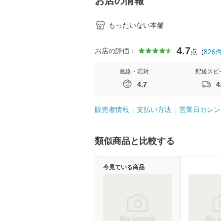
お店の情報
もったいない本舗
4.7
お店の評価：
点
(
826
連絡・応対
配送スピ
4.7
4
販売者情報
支払い方法
営業日カレン
類似商品と比較する
今見ている商品