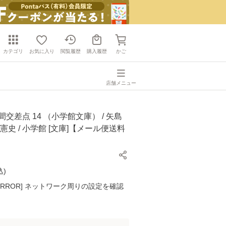
カテゴリ
お気に入り
閲覧履歴
購入履歴
かご
店舗メニュー
間交差点 14 （小学館文庫） / 矢島
憲史 / 小学館 [文庫]【メール便送料
込
)
K ERROR] ネットワーク周りの設定を確認