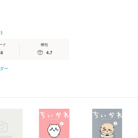
件
)
ード
梱包
.6
4.7
ダー