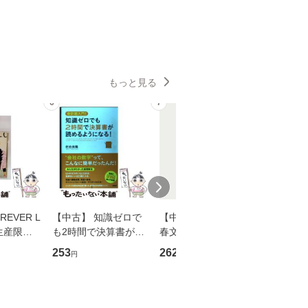
もっと見る
6
7
8
EVER L
【中古】 知識ゼロで
【中古】 予知夢 （文
【中古】
生産限定
も2時間で決算書が読
春文庫） / 東野 圭吾 /
プロデュー
翔太×加藤
めるようになる！ 会
文藝春秋 [文庫]【メー
OX] / バ
253
262
2,335
円
円
円
計超入門！ / 佐伯 良
ル便送料無料】
【メール
】
隆 / 高橋書店 [単行本
（ソフトカバー）]
【メール便送