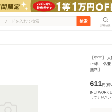
検索
詳細検索
【中古】 人
正雄、 弘兼 
無料】
611
円(
税
[NETWOR
してください