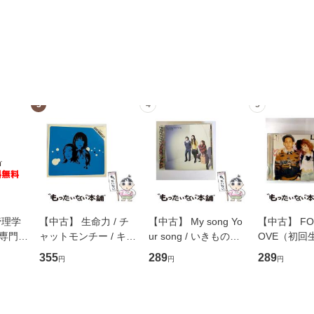
3
4
5
管理学
【中古】 生命力 / チ
【中古】 My song Yo
【中古】 FOR
専門職
ャットモンチー / キュ
ur song / いきものが
OVE（初回
ントス
ーンレコード [CD]
かり / [CD]【メール便
盤） / 清水
355
289
289
円
円
円
(看護
【メール便送料無料】
送料無料】
ミリヤ / [CD]【メール
 / 手
便送料無料
 南江