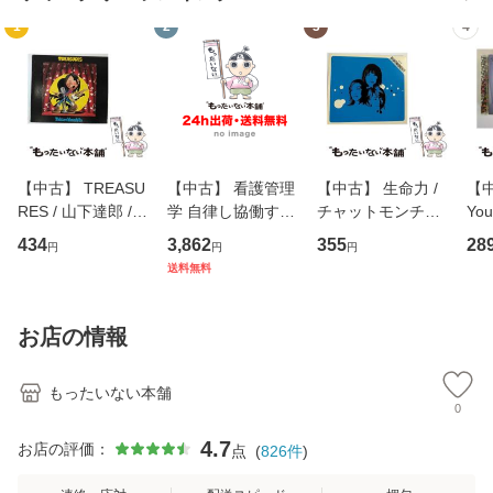
1
2
3
4
【中古】 TREASU
【中古】 看護管理
【中古】 生命力 /
【中
RES / 山下達郎 /
学 自律し協働する
チャットモンチー /
You
イーストウエス
専門職の看護マネ
キューンレコード
のがか
434
3,862
355
28
円
円
円
ト・ジャパン [CD]
ジメントスキル 改
[CD]【メール便送
【
送料無料
【メール便送料無
訂第3版 (看護学テ
料無料】
料
料】
キストNiCE) / 手島
恵 藤本幸三 / 南江
お店の情報
堂 [単行
もったいない本舗
0
4.7
お店の評価：
点
(
826
件
)