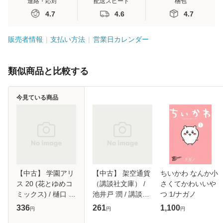
連絡・応対
配送スピード
梱包
4.7
4.6
4.7
販売者情報
支払い方法
営業日カレンダー
類似商品と比較する
今見ている商品
【中古】 学園アリ
【中古】 架空通貨
ちいかわ なんか小
ス 20 (花とゆめコ
（講談社文庫） /
さくてかわいいや
ミックス) / 樋口 橘
池井戸 潤 / 講談社
つ 1/ナガノ
/ 白泉社 [コミック]
[文庫]【メール便送
336
261
1,100
円
円
円
【メール便送料無
料無料】