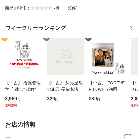
商品の評価：
-
点
(0件)
ウィークリーランキング
1
2
3
4
【中古】 看護管理
【中古】 斜め屋敷
【中古】 FOREVE
【
学 自律し協働する
の犯罪 長編本格推
R LOVE（初回生
せば
専門職の看護マネ
理小説 (光文社文
産限定盤） / 清水
VD
3,969
329
289
2,8
円
円
円
ジメントスキル 改
庫) / 島田荘司 / 光
翔太×加藤ミリヤ /
タ
送料無料
送料
訂第3版 (看護学テ
文社 [文庫]【メー
[CD]【メール便送
ター
キストNiCE) / 手島
ル便送料無料】
料無料】
VD
恵 藤本幸三 / 南江
料
お店の情報
堂 [単行