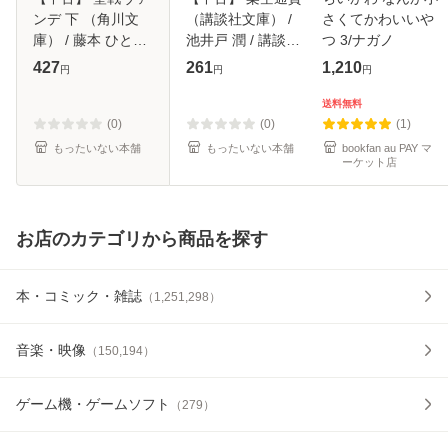
ンデ 下 （角川文
（講談社文庫） /
さくてかわいいや
庫） / 藤本 ひとみ
池井戸 潤 / 講談社
つ 3/ナガノ
/ 角川書店 [文庫]
[文庫]【メール便送
427
261
1,210
円
円
円
【メール便送料無
料無料】
料】
送料無料
(0)
(0)
(1)
もったいない本舗
もったいない本舗
bookfan au PAY マ
ーケット店
お店のカテゴリから商品を探す
本・コミック・雑誌
（
1,251,298
）
音楽・映像
（
150,194
）
ゲーム機・ゲームソフト
（
279
）