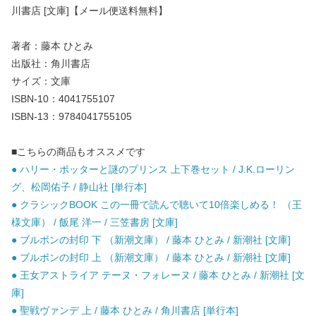
川書店 [文庫]【メール便送料無料】
著者：藤本 ひとみ
出版社：角川書店
サイズ：文庫
ISBN-10：4041755107
ISBN-13：9784041755105
■こちらの商品もオススメです
● ハリー・ポッターと謎のプリンス 上下巻セット / J.K.ローリン
グ、松岡佑子 / 静山社 [単行本]
● クラシックBOOK この一冊で読んで聴いて10倍楽しめる！ （王
様文庫） / 飯尾 洋一 / 三笠書房 [文庫]
● ブルボンの封印 下 （新潮文庫） / 藤本 ひとみ / 新潮社 [文庫]
● ブルボンの封印 上 （新潮文庫） / 藤本 ひとみ / 新潮社 [文庫]
● 王女アストライア テーヌ・フォレーヌ / 藤本 ひとみ / 新潮社 [文
庫]
● 聖戦ヴァンデ 上 / 藤本 ひとみ / 角川書店 [単行本]