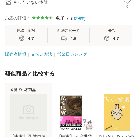
もったいない本舗
0
4.7
お店の評価：
点
(
829
件
)
連絡・応対
配送スピード
梱包
4.7
4.6
4.7
販売者情報
支払い方法
営業日カレンダー
類似商品と比較する
今見ている商品
【中古】 聖戦ヴァ
【中古】 架空通貨
ちいかわ なんか小