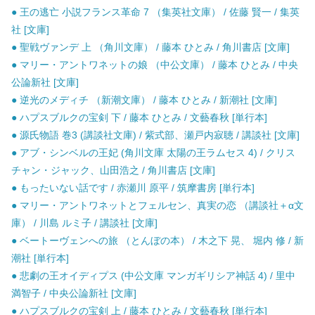
● 王の逃亡 小説フランス革命 7 （集英社文庫） / 佐藤 賢一 / 集英
社 [文庫]
● 聖戦ヴァンデ 上 （角川文庫） / 藤本 ひとみ / 角川書店 [文庫]
● マリー・アントワネットの娘 （中公文庫） / 藤本 ひとみ / 中央
公論新社 [文庫]
● 逆光のメディチ （新潮文庫） / 藤本 ひとみ / 新潮社 [文庫]
● ハプスブルクの宝剣 下 / 藤本 ひとみ / 文藝春秋 [単行本]
● 源氏物語 巻3 (講談社文庫) / 紫式部、瀬戸内寂聴 / 講談社 [文庫]
● アブ・シンベルの王妃 (角川文庫 太陽の王ラムセス 4) / クリス
チャン・ジャック、山田浩之 / 角川書店 [文庫]
● もったいない話です / 赤瀬川 原平 / 筑摩書房 [単行本]
● マリー・アントワネットとフェルセン、真実の恋 （講談社＋α文
庫） / 川島 ルミ子 / 講談社 [文庫]
● ベートーヴェンへの旅 （とんぼの本） / 木之下 晃、 堀内 修 / 新
潮社 [単行本]
● 悲劇の王オイディプス (中公文庫 マンガギリシア神話 4) / 里中
満智子 / 中央公論新社 [文庫]
● ハプスブルクの宝剣 上 / 藤本 ひとみ / 文藝春秋 [単行本]