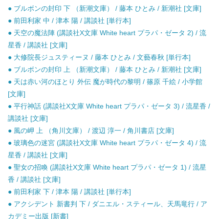
● ブルボンの封印 下 （新潮文庫） / 藤本 ひとみ / 新潮社 [文庫]
● 前田利家 中 / 津本 陽 / 講談社 [単行本]
● 天空の魔法陣 (講談社X文庫 White heart プラパ・ゼータ 2) / 流
星香 / 講談社 [文庫]
● 大修院長ジュスティーヌ / 藤本 ひとみ / 文藝春秋 [単行本]
● ブルボンの封印 上 （新潮文庫） / 藤本 ひとみ / 新潮社 [文庫]
● 天は赤い河のほとり 外伝 魔が時代の黎明 / 篠原 千絵 / 小学館
[文庫]
● 平行神話 (講談社X文庫 White heart プラパ・ゼータ 3) / 流星香 /
講談社 [文庫]
● 風の岬 上 （角川文庫） / 渡辺 淳一 / 角川書店 [文庫]
● 玻璃色の迷宮 (講談社X文庫 White heart プラパ・ゼータ 4) / 流
星香 / 講談社 [文庫]
● 聖女の招喚 (講談社X文庫 White heart プラパ・ゼータ 1) / 流星
香 / 講談社 [文庫]
● 前田利家 下 / 津本 陽 / 講談社 [単行本]
● アクシデント 新書判 下 / ダニエル・スティール、天馬竜行 / ア
カデミー出版 [新書]