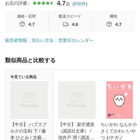
4.7
お店の評価：
点
(
830
件
)
連絡・応対
配送スピード
梱包
4.7
4.6
4.7
販売者情報
支払い方法
営業日カレンダー
類似商品と比較する
今見ている商品
【中古】 ハプスブ
【中古】 架空通貨
ちいかわ なんか小
ルクの宝剣 下 / 藤
（講談社文庫） /
さくてかわいいや
本 ひとみ / 文藝春
池井戸 潤 / 講談社
つ 1/ナガノ