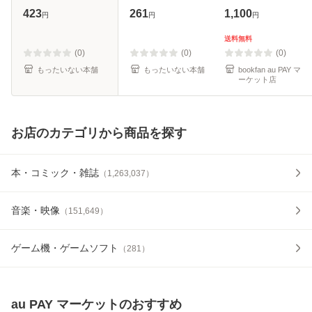
秋 [単行本]【メー
[文庫]【メール便送
423
261
1,100
円
円
円
ル便送料無料】
料無料】
送料無料
(0)
(0)
(0)
もったいない本舗
もったいない本舗
bookfan au PAY マ
ーケット店
お店のカテゴリから商品を探す
本・コミック・雑誌
（
1,263,037
）
音楽・映像
（
151,649
）
ゲーム機・ゲームソフト
（
281
）
au PAY マーケット
のおすすめ