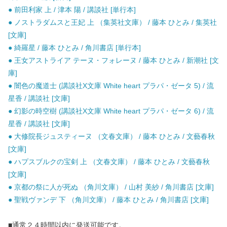
● 前田利家 上 / 津本 陽 / 講談社 [単行本]
● ノストラダムスと王妃 上 （集英社文庫） / 藤本 ひとみ / 集英社
[文庫]
● 綺羅星 / 藤本 ひとみ / 角川書店 [単行本]
● 王女アストライア テーヌ・フォレーヌ / 藤本 ひとみ / 新潮社 [文
庫]
● 闇色の魔道士 (講談社X文庫 White heart プラパ・ゼータ 5) / 流
星香 / 講談社 [文庫]
● 幻影の時空樹 (講談社X文庫 White heart プラパ・ゼータ 6) / 流
星香 / 講談社 [文庫]
● 大修院長ジュスティーヌ （文春文庫） / 藤本 ひとみ / 文藝春秋
[文庫]
● ハプスブルクの宝剣 上 （文春文庫） / 藤本 ひとみ / 文藝春秋
[文庫]
● 京都の祭に人が死ぬ （角川文庫） / 山村 美紗 / 角川書店 [文庫]
● 聖戦ヴァンデ 下 （角川文庫） / 藤本 ひとみ / 角川書店 [文庫]
■通常２４時間以内に発送可能です。