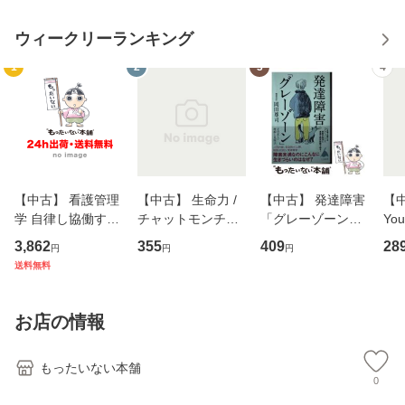
ウィークリーランキング
1
2
3
4
【中古】 看護管理
【中古】 生命力 /
【中古】 発達障害
【中
学 自律し協働する
チャットモンチー /
「グレーゾーン」
You
専門職の看護マネ
キューンレコード
その正しい理解と
のがか
3,862
355
409
28
円
円
円
ジメントスキル 改
[CD]【メール便送
克服法 (SB新書 57
【
送料無料
訂第3版 (看護学テ
料無料】
2) / 岡田尊司 / Ｓ
料
キストNiCE) / 手島
Ｂクリエイティブ
恵 藤本幸三 / 南江
[新書]【メール便送
お店の情報
堂 [単行
料無料】
もったいない本舗
0