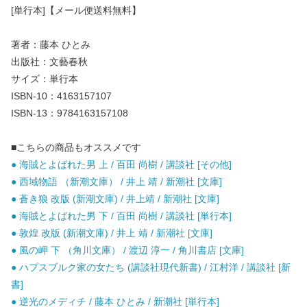
[単行本]【メール便送料無料】
著者：藤本 ひとみ
出版社：文藝春秋
サイズ：単行本
ISBN-10：4163157107
ISBN-13：9784163157108
■こちらの商品もオススメです
● 海賊とよばれた男 上 / 百田 尚樹 / 講談社 [その他]
● 西域物語 （新潮文庫） / 井上 靖 / 新潮社 [文庫]
● 蒼き狼 改版 (新潮文庫) / 井上靖 / 新潮社 [文庫]
● 海賊とよばれた男 下 / 百田 尚樹 / 講談社 [単行本]
● 敦煌 改版 (新潮文庫) / 井上 靖 / 新潮社 [文庫]
● 風の岬 下 （角川文庫） / 渡辺 淳一 / 角川書店 [文庫]
● ハプスブルク家の女たち (講談社現代新書) / 江村洋 / 講談社 [新
書]
● 逆光のメディチ / 藤本 ひとみ / 新潮社 [単行本]