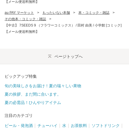
【メール便送料無料】
au PAY マーケット
>
もったいない本舗
>
本・コミック・雑誌
>
その他本・コミック・雑誌
>
【中古】 7SEEDS 9 （フラワーコミックス） / 田村 由美 / 小学館 [コミック]
【メール便送料無料】
ページトップへ
ピックアップ特集
旬の美味しさをお届け！夏の瑞々しい果物
夏の挨拶、まだ間に合います。
夏の必需品！ひんやりアイテム
注目のカテゴリ
ビール・発泡酒
チューハイ
水
お茶飲料
ソフトドリンク