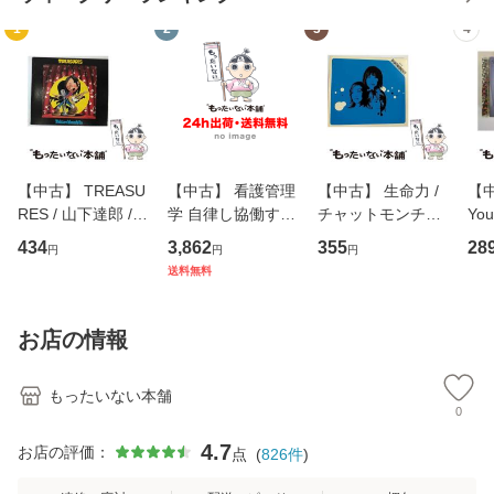
1
2
3
4
【中古】 TREASU
【中古】 看護管理
【中古】 生命力 /
【中
RES / 山下達郎 /
学 自律し協働する
チャットモンチー /
You
イーストウエス
専門職の看護マネ
キューンレコード
のがか
434
3,862
355
28
円
円
円
ト・ジャパン [CD]
ジメントスキル 改
[CD]【メール便送
【
送料無料
【メール便送料無
訂第3版 (看護学テ
料無料】
料
料】
キストNiCE) / 手島
恵 藤本幸三 / 南江
お店の情報
堂 [単行
もったいない本舗
0
4.7
お店の評価：
点
(
826
件
)