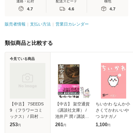
連絡・応対
配送スピード
梱包
4.7
4.6
4.7
販売者情報
支払い方法
営業日カレンダー
類似商品と比較する
今見ている商品
【中古】 7SEEDS
【中古】 架空通貨
ちいかわ なんか小
9 （フラワーコミ
（講談社文庫） /
さくてかわいいや
ックス） / 田村 由
池井戸 潤 / 講談社
つ 1/ナガノ
美 / 小学館 [コミッ
[文庫]【メール便送
253
261
1,100
円
円
円
ク]【メール便送料
料無料】