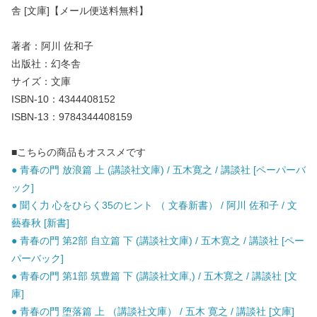
舎 [文庫]【メール便送料無料】
著者：阿川 佐和子
出版社：幻冬舎
サイズ：文庫
ISBN-10：4344408152
ISBN-13：9784344408159
■こちらの商品もオススメです
● 青春の門 放浪篇 上 (講談社文庫) / 五木寛之 / 講談社 [ペーパーバ
ック]
● 聞く力 心をひらく35のヒント （ 文春新書） / 阿川 佐和子 / 文
藝春秋 [新書]
● 青春の門 第2部 自立篇 下 (講談社文庫) / 五木寛之 / 講談社 [ペー
パーバック]
● 青春の門 第1部 筑豊篇 下 (講談社文庫,) / 五木寛之 / 講談社 [文
庫]
● 青春の門 堕落篇 上 （講談社文庫） / 五木 寛之 / 講談社 [文庫]