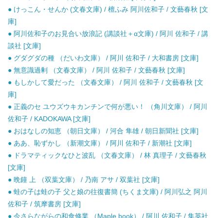
● けっこん・せんか (文春文庫) / 檀ふみ 阿川佐和子 / 文藝春秋 [文
庫]
● 阿川佐和子のお見合い放浪記 (講談社＋α文庫) / 阿川 佐和子 / 講
談社 [文庫]
● グダグダの種 （だいわ文庫） / 阿川 佐和子 / 大和書房 [文庫]
● 無意識過剰 （文春文庫） / 阿川 佐和子 / 文藝春秋 [文庫]
● もしかして愛だった （文春文庫） / 阿川 佐和子 / 文藝春秋 [文
庫]
● 正義のセ ユウズウキカンチンで何が悪い！ （角川文庫） / 阿川
佐和子 / KADOKAWA [文庫]
● おはなしの知恵 （朝日文庫） / 河合 隼雄 / 朝日新聞社 [文庫]
● ああ、恥ずかし （新潮文庫） / 阿川 佐和子 / 新潮社 [文庫]
● ドラマティックなひと波乱 （文春文庫） / 林 真理子 / 文藝春秋
[文庫]
● 晩鐘 上 （双葉文庫） / 乃南 アサ / 双葉社 [文庫]
● 蛙の子は蛙の子 父と娘の往復書簡 (ちくま文庫) / 阿川弘之 阿川
佐和子 / 筑摩書房 [文庫]
● 今さらながらの和食修業 （Maple book） / 阿川 佐和子 / 集英社