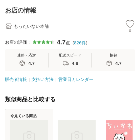
料】
キストNiCE) / 手島
恵 藤本幸三 / 南江
お店の情報
堂 [単行
もったいない本舗
0
4.7
お店の評価：
点
(
826
件
)
連絡・応対
配送スピード
梱包
4.7
4.6
4.7
販売者情報
支払い方法
営業日カレンダー
類似商品と比較する
今見ている商品