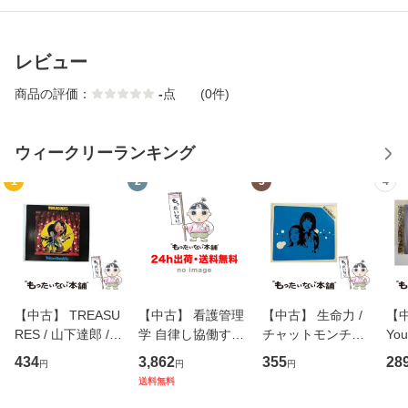
レビュー
商品の評価：
-
点
(0件)
ウィークリーランキング
1
2
3
4
【中古】 TREASU
【中古】 看護管理
【中古】 生命力 /
【中
RES / 山下達郎 /
学 自律し協働する
チャットモンチー /
You
イーストウエス
専門職の看護マネ
キューンレコード
のがか
434
3,862
355
28
円
円
円
ト・ジャパン [CD]
ジメントスキル 改
[CD]【メール便送
【
送料無料
【メール便送料無
訂第3版 (看護学テ
料無料】
料