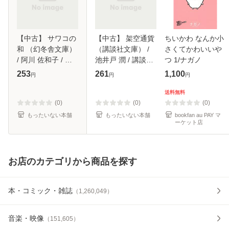
【中古】 サワコの
【中古】 架空通貨
ちいかわ なんか小
和 （幻冬舎文庫）
（講談社文庫） /
さくてかわいいや
/ 阿川 佐和子 / 幻
池井戸 潤 / 講談社
つ 1/ナガノ
冬舎 [文庫]【メー
[文庫]【メール便送
253
261
1,100
円
円
円
ル便送料無料】
料無料】
送料無料
(0)
(0)
(0)
もったいない本舗
もったいない本舗
bookfan au PAY マ
ーケット店
お店のカテゴリから商品を探す
本・コミック・雑誌
（
1,260,049
）
音楽・映像
（
151,605
）