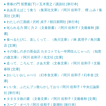
● 青春の門 筑豊篇(下) / 五木寛之 / 講談社 [単行本]
● ああ言えばこう食う （集英社文庫） / 阿川 佐和子、 檀 ふみ / 集
英社 [文庫]
● わたしの三面鏡 / 沢村 貞子 / 朝日新聞社 [単行本]
● 叱られる力 聞く力 2 （文春新書） / 阿川 佐和子 / 文藝春秋 [新
書]
● 食べるたびに、哀しくって… （角川文庫） / 林 真理子 / 角川書
店 [文庫]
● その場しのぎの英会話 カタコトでも一年間住んじゃった （知恵
の森文庫） / 阿川 佐和子 / 光文社 [文庫]
● 走って、ころんで、さあ大変 （文春文庫） / 阿川 佐和子 / 文藝
春秋 [文庫]
● おいしいおしゃべり （幻冬舎文庫） / 阿川 佐和子 / 幻冬舎 [文
庫]
● いい女、ふだんブッ散らかしており / 阿川 佐和子 / 中央公論新
社 [単行本]
● タタタタ旅の素 （文春文庫） / 阿川 佐和子 / 文藝春秋 [文庫]
● スープ・オペラ / 阿川 佐和子 / 新潮社 [単行本]