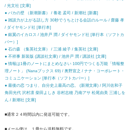
/ 光文社 [文庫]
● バカの壁 （新潮新書） / 養老 孟司 / 新潮社 [新書]
● 雑談力が上がる話し方 30秒でうちとける会話のルール / 齋藤 孝
/ ダイヤモンド社 [単行本]
● 銀翼のイカロス / 池井戸 潤 / ダイヤモンド社 [単行本（ソフトカ
バー）]
● 石の森 （集英社文庫） / 三浦 綾子 / 集英社 [文庫]
● 不祥事 新装版 (講談社文庫) / 池井戸 潤 / 講談社 [文庫]
● 情報は1冊のノートにまとめなさい 100円でつくる万能「情報整
理ノート」 (Nanaブックス 69) / 奥野宣之 / ナナ・コーポレート・
コミュニケーション [単行本（ソフトカバー）]
● 最後の恋 つまり、自分史上最高の恋。 (新潮文庫) / 阿川佐和子
角田光代 沢村凛 柴田よしき 谷村志穂 乃南アサ 松尾由美 三浦しを
ん / 新潮社 [文庫]
■通常２４時間以内に発送可能です。
■メール便は、１冊から送料無料です。