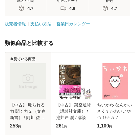
連絡・応対
配送スピード
梱包
4.7
4.6
4.7
販売者情報
支払い方法
営業日カレンダー
類似商品と比較する
今見ている商品
【中古】 叱られる
【中古】 架空通貨
ちいかわ なんか小
力 聞く力 2 （文春
（講談社文庫） /
さくてかわいいや
新書） / 阿川 佐和
池井戸 潤 / 講談社
つ 1/ナガノ
子 / 文藝春秋 [新
[文庫]【メール便送
253
261
1,100
円
円
円
書]【メール便送料
料無料】