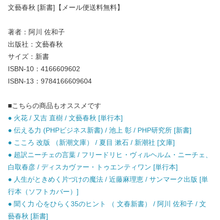
文藝春秋 [新書]【メール便送料無料】
著者：阿川 佐和子
出版社：文藝春秋
サイズ：新書
ISBN-10：4166609602
ISBN-13：9784166609604
■こちらの商品もオススメです
● 火花 / 又吉 直樹 / 文藝春秋 [単行本]
● 伝える力 (PHPビジネス新書) / 池上 彰 / PHP研究所 [新書]
● こころ 改版 （新潮文庫） / 夏目 漱石 / 新潮社 [文庫]
● 超訳ニーチェの言葉 / フリードリヒ・ヴィルヘルム・ニーチェ、
白取春彦 / ディスカヴァー・トゥエンティワン [単行本]
● 人生がときめく片づけの魔法 / 近藤麻理恵 / サンマーク出版 [単
行本（ソフトカバー）]
● 聞く力 心をひらく35のヒント （ 文春新書） / 阿川 佐和子 / 文
藝春秋 [新書]