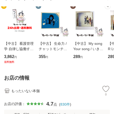
1
2
3
4
【中古】 看護管理
【中古】 生命力 /
【中古】 My song
【中
学 自律し協働する
チャットモンチー /
Your song / いきも
R 
専門職の看護マネ
キューンレコード
のがかり / [CD]
産限
3,862
355
289
28
円
円
円
ジメントスキル 改
[CD]【メール便送
【メール便送料無
翔太
送料無料
訂第3版 (看護学テ
料無料】
料】
[C
キストNiCE) / 手島
料
恵 藤本幸三 / 南江
お店の情報
堂 [単行
もったいない本舗
0
4.7
お店の評価：
点
(
830
件
)