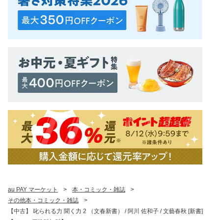
au PAY マーケット
>
本・コミック・雑誌
>
その他本・コミック・雑誌
>
【中古】 叱られる力 聞く力 2 （文春新書） / 阿川 佐和子 / 文藝春秋 [新書]