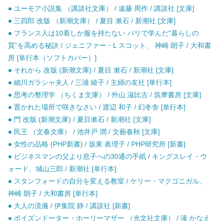
● ユーモア小説集 （講談社文庫） / 遠藤 周作 / 講談社 [文庫]
● 三四郎 改版 （新潮文庫） / 夏目 漱石 / 新潮社 [文庫]
● フランス人は10着しか服を持たない パリで学んだ“暮らしの
質”を高める秘訣 / ジェニファー・L スコット、 神崎 朗子 / 大和書
房 [単行本（ソフトカバー）]
● それから 改版 (新潮文庫) / 夏目 漱石 / 新潮社 [文庫]
● 細川ガラシャ夫人 / 三浦 綾子 / 主婦の友社 [単行本]
● 思考の整理学 （ちくま文庫） / 外山 滋比古 / 筑摩書房 [文庫]
● 置かれた場所で咲きなさい / 渡辺 和子 / 幻冬舎 [単行本]
● 門 改版 (新潮文庫) / 夏目漱石 / 新潮社 [文庫]
● 民王 （文春文庫） / 池井戸 潤 / 文藝春秋 [文庫]
● 女性の品格 (PHP新書) / 坂東 眞理子 / PHP研究所 [新書]
● ビジネスマンの父より息子への30通の手紙 / キングスレイ・ウ
ォード、城山三郎 / 新潮社 [単行本]
● スタンフォードの自分を変える教室 / ケリー・マクゴニガル、
神崎 朗子 / 大和書房 [単行本]
● 大人の流儀 / 伊集院 静 / 講談社 [新書]
● ポイズンドーター・ホーリーマザー （光文社文庫） / 湊 かなえ