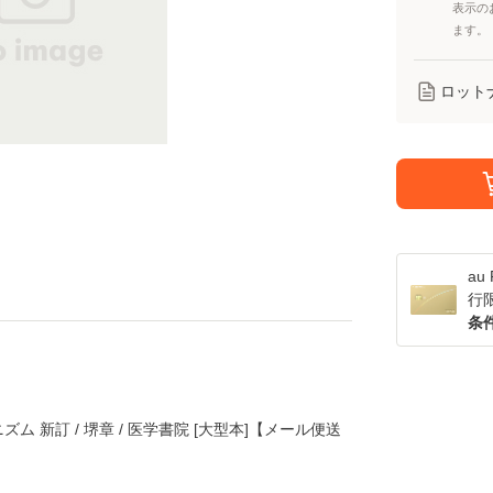
表示の
ます。
ロット
a
行
条
 新訂 / 堺章 / 医学書院 [大型本]【メール便送