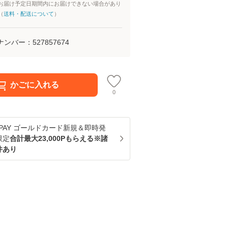
お届け予定日期間内にお届けできない場合があり
（
送料・配送について
）
ナンバー：
527857674
かごに入れる
0
u PAY ゴールドカード新規＆即時発
限定
合計最大23,000Pもらえる※諸
件あり