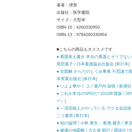
著者：堺章
出版社：医学書院
サイズ：大型本
ISBN-10：4260330950
ISBN-13：9784260330954
■こちらの商品もオススメです
● 看護覚え書き 本当の看護とそうでない
尾田葉子 / 日本看護協会出版会 [単行本]
● 全図解 からだのしくみ事典 不思議で面
本実業出版社 [単行本]
● いよよ華やぐ 上 / 瀬戸内 寂聴 / 新潮社
● これが本当のSPI3だ! 2019年度版 /
ー）]
● 一流芸能人がやっている ウケる会話術 
こう書房 [単行本]
● 知の論理 / 小林 康夫、 船曳 建夫 / 
● 健康の地図帳 / 大久保 昭行 / 講談社 [