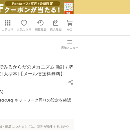
カテゴリ
お気に入り
閲覧履歴
購入履歴
かご
店舗メニュー
でみるからだのメカニズム 新訂 / 堺
書院 [大型本]【メール便送料無料】
込
)
K ERROR] ネットワーク周りの設定を確認
域・離島につきましては、送料が発生する場合や