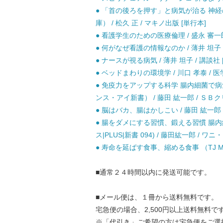
● 「首の後ろを押す」と病気が治る 神
庫） / 松久 正 / マキノ出版 [単行本]
● 看護学生のための医療倫理 / 盛永 審一郎
● 何がなぜ看護の情報なのか / 薄井 坦子 
● ナースが視る病気 / 薄井 坦子 / 講談社 
● ベッドまわりの環境学 / 川口 孝泰 / 医
● 免疫力をアップする科学 腸内細菌で
ンス・アイ新書） / 藤田 紘一郎 / ＳＢク
● 脳はバカ、腸はかしこい / 藤田 紘一郎 /
● 腸をダメにする習慣、鍛える習慣 腸内
ス|PLUS|新書 094) / 藤田紘一郎 / ワニ
● 寿命を延ばす食事、縮める食事 （TJ MOO
■通常２４時間以内に発送可能です。
■メール便は、１冊から送料無料です。
宅急便の場合、2,500円以上送料無料で
※「代引き」ご希望の方は宅急便をご選