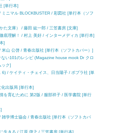
社 [単行本]
ニマル BLOCKBUSTER / 彩図社 [単行本（ソフ
文庫） / 藤田 紘一郎 / 三笠書房 [文庫]
理解！ / 村上 美好 / インターメディカ [単行本]
本]
米山 公啓 / 青春出版社 [単行本（ソフトカバー）]
1のレシピ (Magazine house mook Dr クロ
ムック]
6) / ケイティ・チェイス、日当陽子 / ポプラ社 [単
 文化出版局 [単行本]
育むために 第2版 / 服部祥子 / 医学書院 [単行
]
 雑学博士協会 / 青春出版社 [単行本（ソフトカバ
きる / 江原 啓之 / 三笠書房 [単行本]