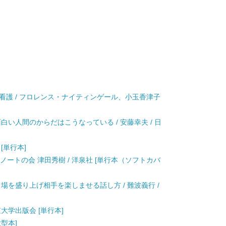
看護 / フロレンス・ナイティンゲール、小玉香津子
白い人間のからだはこうなっている / 安藤幸夫 / 日
 [単行本]
 SPIノートの会 津田秀樹 / 洋泉社 [単行本（ソフトカバ
場を盛り上げ相手を楽しませる話し方 / 難波義行 /
東京大学出版会 [単行本]
大型本]