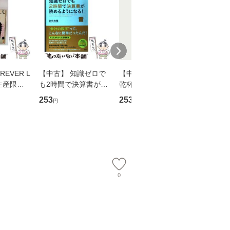
EVER L
【中古】 知識ゼロで
【中古】 ウインクで
【中古】
生産限定
も2時間で決算書が読
乾杯 (ノン・ポシェッ
春文庫） /
翔太×加藤
めるようになる！ 会
ト) / 東野圭吾 / 祥伝
文藝春秋 
253
253
262
円
円
円
計超入門！ / 佐伯 良
社 [文庫]【メール便送
ル便送料
】
隆 / 高橋書店 [単行本
料無料】
（ソフトカバー）]
【メール便送
0