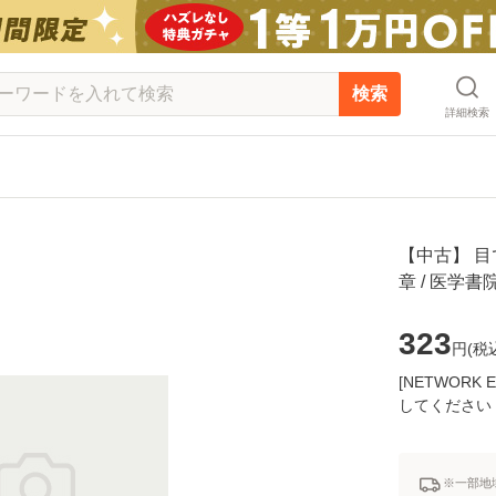
検索
詳細検索
【中古】 目
章 / 医学
323
円(
税
[NETWOR
してください
※一部地