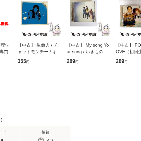
管理学
【中古】 生命力 / チ
【中古】 My song Yo
【中古】 FOR
専門職
ャットモンチー / キュ
ur song / いきものが
OVE（初回
ントス
ーンレコード [CD]
かり / [CD]【メール便
盤） / 清水
355
289
289
円
円
円
(看護
【メール便送料無料】
送料無料】
ミリヤ / [CD]【メール
 / 手
便送料無料
 南江
件
)
ード
梱包
.6
4.7