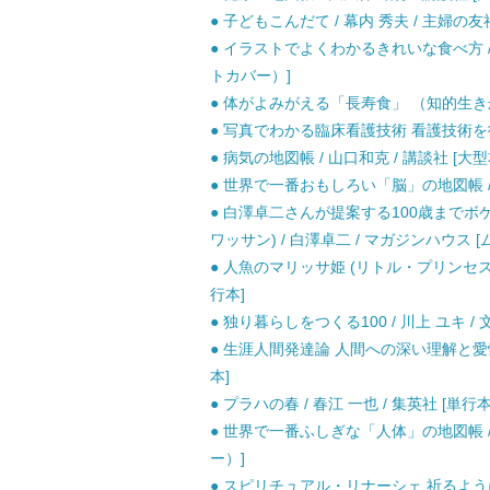
● 子どもこんだて / 幕内 秀夫 / 主婦の友
● イラストでよくわかるきれいな食べ方 / ミ
トカバー）]
● 体がよみがえる「長寿食」 （知的生きかた
● 写真でわかる臨床看護技術 看護技術を徹底
● 病気の地図帳 / 山口和克 / 講談社 [大型
● 世界で一番おもしろい「脳」の地図帳 / 
● 白澤卓二さんが提案する100歳までボケない10
ワッサン) / 白澤卓二 / マガジンハウス [
● 人魚のマリッサ姫 (リトル・プリンセス 
行本]
● 独り暮らしをつくる100 / 川上 ユキ /
● 生涯人間発達論 人間への深い理解と愛情を
本]
● プラハの春 / 春江 一也 / 集英社 [単行本
● 世界で一番ふしぎな「人体」の地図帳 /
ー）]
● スピリチュアル・リナーシェ 祈るように生