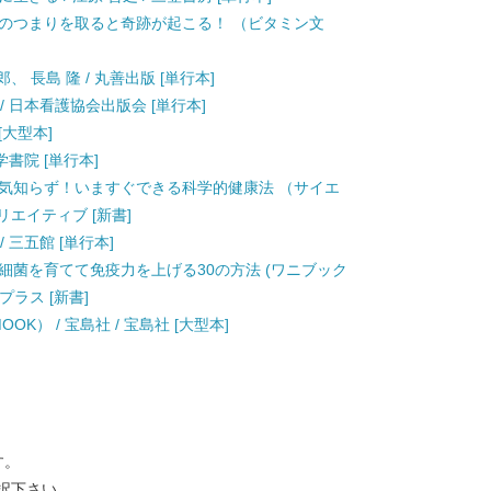
経のつまりを取ると奇跡が起こる！ （ビタミン文
、 長島 隆 / 丸善出版 [単行本]
/ 日本看護協会出版会 [単行本]
[大型本]
学書院 [単行本]
病気知らず！いますぐできる科学的健康法 （サイエ
リエイティブ [新書]
 三五館 [単行本]
細菌を育てて免疫力を上げる30の方法 (ワニブック
・プラス [新書]
K） / 宝島社 / 宝島社 [大型本]
す。
択下さい。