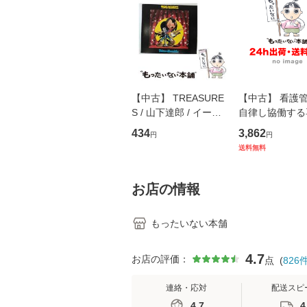
【中古】 TREASURE
【中古】 看護
S / 山下達郎 / イース
自律し協働する
トウエスト・ジャパン
の看護マネジメ
434
3,862
円
円
[CD]【メール便送料無
キル 改訂第3版 
送料無料
料】
学テキストNiCE)
島恵 藤本幸三 /
堂 [単行
お店の情報
もったいない本舗
4.7
お店の評価：
点
(
826
連絡・応対
配送スピ
4.7
4