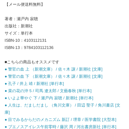
【メール便送料無料】
著者：瀬戸内 寂聴
出版社：新潮社
サイズ：単行本
ISBN-10：4103112131
ISBN-13：9784103112136
■こちらの商品もオススメです
● 警官の血 上 （新潮文庫） / 佐々木 譲 / 新潮社 [文庫]
● 警官の血 下 （新潮文庫） / 佐々木 譲 / 新潮社 [文庫]
● 孔子 / 井上 靖 / 新潮社 [単行本]
● 菜の花の沖 5 / 司馬 遼太郎 / 文藝春秋 [単行本]
● いよよ華やぐ 下 / 瀬戸内 寂聴 / 新潮社 [単行本]
● 人生は、だましだまし （角川文庫） / 田辺 聖子 / 角川書店 [文
庫]
● 目でみるからだのメカニズム 新訂 / 堺章 / 医学書院 [大型本]
● ブエノスアイレス午前零時 / 藤沢 周 / 河出書房新社 [単行本]