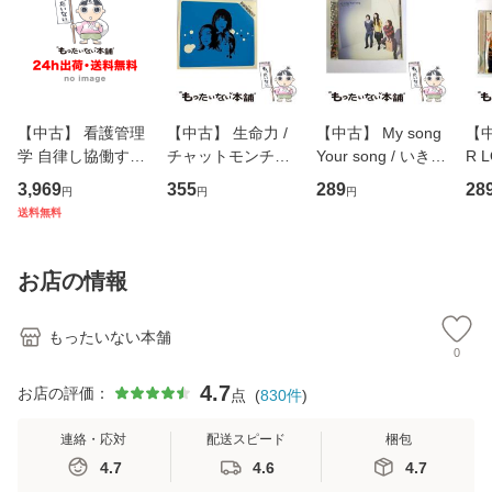
【中古】 看護管理
【中古】 生命力 /
【中古】 My song
【中
学 自律し協働する
チャットモンチー /
Your song / いきも
R 
専門職の看護マネ
キューンレコード
のがかり / [CD]
産限
3,969
355
289
28
円
円
円
ジメントスキル 改
[CD]【メール便送
【メール便送料無
翔太
送料無料
訂第3版 (看護学テ
料無料】
料】
[C
キストNiCE) / 手島
料
恵 藤本幸三 / 南江
お店の情報
堂 [単行
もったいない本舗
0
4.7
お店の評価：
点
(
830
件
)
連絡・応対
配送スピード
梱包
4.7
4.6
4.7