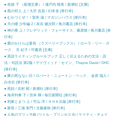
● 色徳 下 （新潮文庫） / 瀬戸内 晴美 / 新潮社 [文庫]
● 黒の狩人 上 / 大沢 在昌 / 幻冬舎 [単行本]
● むかつくぜ！ / 室井 滋 / マガジンハウス [単行本]
● 天の瞳 少年編 2 / 灰谷 健次郎 / 角川書店 [単行本]
● 神の拳 上 / フレデリック・フォーサイス、篠原慎 / 角川書店 [単
行本]
● 愛のかけらは菫色 （ラズベリーブックス） / ローラ・リー・ガ
ーク、 旦 紀子 / 竹書房 [文庫]
● 英語ライティングルールブック 正しく伝えるための文法・語
法・句読法 第2版 / デイヴィッド・セイン、Thayne David / DHC
[単行本]
● 豚の死なない日 / ロバート・ニュートン・ペック、 金原 瑞人 /
白水社 [単行本]
● 死顔 / 吉村 昭 / 新潮社 [単行本]
● 海岸列車 下 / 宮本 輝 / 毎日新聞社 [単行本]
● 利家とまつ 上 / 竹山 洋 / ＮＨＫ出版 [単行本]
● 家長 / 三浦 朱門 / 文藝春秋 [単行本]
● 人魚のマリッサ姫 (リトル・プリンセス 6) / ケイティ・チェイ