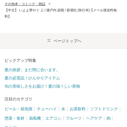
その他本・コミック・雑誌
>
【中古】 いよよ華やぐ 上 / 瀬戸内 寂聴 / 新潮社 [単行本]【メール便送料無
料】
ページトップへ
ピックアップ特集
夏の挨拶、まだ間に合います。
夏の必需品！ひんやりアイテム
旬の美味しさをお届け！夏の瑞々しい果物
注目のカテゴリ
ビール・発泡酒
チューハイ
水
お茶飲料
ソフトドリンク
惣菜・食材
扇風機
エアコン
フルーツ
ヘアケア
肉