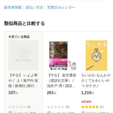
販売者情報
支払い方法
営業日カレンダー
類似商品と比較する
今見ている商品
【中古】 いよよ華
【中古】 架空通貨
ちいかわ なんか小
やぐ 上 / 瀬戸内 寂
（講談社文庫） /
さくてかわいいや
聴 / 新潮社 [単行
池井戸 潤 / 講談社
つ 3/ナガノ
本]【メール便送料
[文庫]【メール便送
337
261
1,210
円
円
円
無料】
料無料】
送料無料
(0)
(0)
(1)
もったいない本舗
もったいない本舗
bookfan au PAY マ