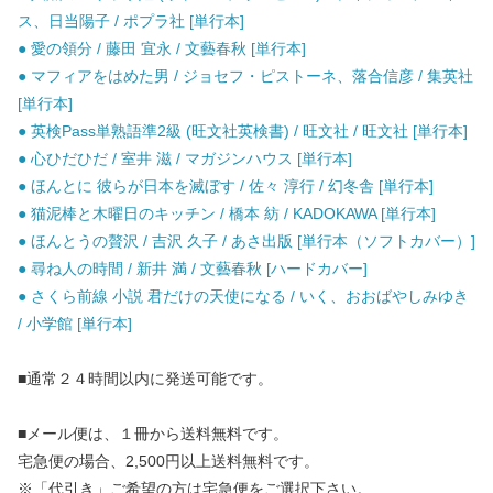
ス、日当陽子 / ポプラ社 [単行本]
● 愛の領分 / 藤田 宜永 / 文藝春秋 [単行本]
● マフィアをはめた男 / ジョセフ・ピストーネ、落合信彦 / 集英社
[単行本]
● 英検Pass単熟語準2級 (旺文社英検書) / 旺文社 / 旺文社 [単行本]
● 心ひだひだ / 室井 滋 / マガジンハウス [単行本]
● ほんとに 彼らが日本を滅ぼす / 佐々 淳行 / 幻冬舎 [単行本]
● 猫泥棒と木曜日のキッチン / 橋本 紡 / KADOKAWA [単行本]
● ほんとうの贅沢 / 吉沢 久子 / あさ出版 [単行本（ソフトカバー）]
● 尋ね人の時間 / 新井 満 / 文藝春秋 [ハードカバー]
● さくら前線 小説 君だけの天使になる / いく、おおばやしみゆき
/ 小学館 [単行本]
■通常２４時間以内に発送可能です。
■メール便は、１冊から送料無料です。
宅急便の場合、2,500円以上送料無料です。
※「代引き」ご希望の方は宅急便をご選択下さい。