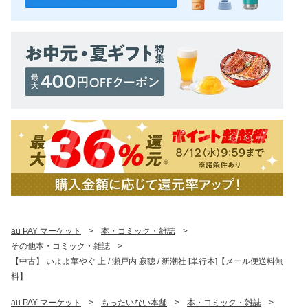
au PAY マーケット
>
本・コミック・雑誌
>
その他本・コミック・雑誌
>
【中古】 いよよ華やぐ 上 / 瀬戸内 寂聴 / 新潮社 [単行本]【メール便送料無
料】
au PAY マーケット
>
もったいない本舗
>
本・コミック・雑誌
>