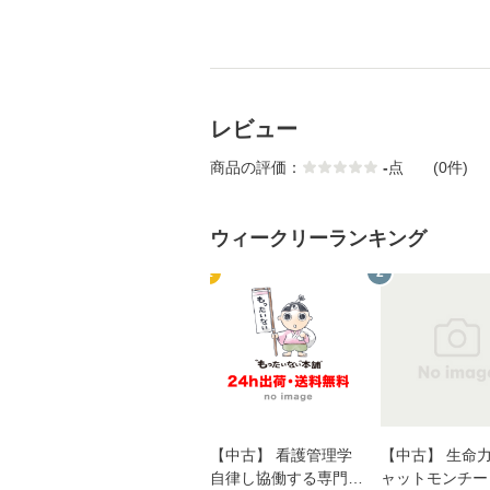
レビュー
商品の評価：
-
点
(0件)
ウィークリーランキング
1
2
【中古】 看護管理学
【中古】 生命力 
自律し協働する専門職
ャットモンチー 