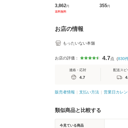
の看護マネジメントス
ーンレコード [C
3,862
355
円
円
キル 改訂第3版 (看護
【メール便送料
送料無料
学テキストNiCE) / 手
島恵 藤本幸三 / 南江
堂 [単行
お店の情報
もったいない本舗
4.7
お店の評価：
点
(
830
連絡・応対
配送スピ
4.7
4
販売者情報
支払い方法
営業日カレン
類似商品と比較する
今見ている商品