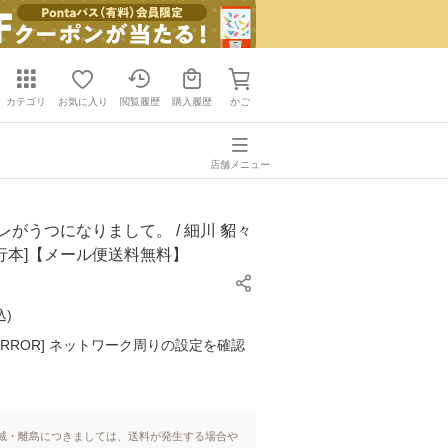
カテゴリ
お気に入り
閲覧履歴
購入履歴
かご
店舗メニュー
レがうつになりまして。 / 細川 貂々
[単行本]【メール便送料無料】
込
)
K ERROR] ネットワーク周りの設定を確認
域・離島につきましては、送料が発生する場合や