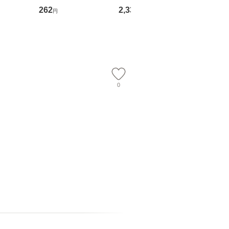
る！ 会
文藝春秋 [文庫]【メー
OX] / バップ [DVD]
ル便送料
262
2,335
2,150
円
円
円
 佐伯 良
ル便送料無料】
【メール便送料無料】
店 [単行本
ー）]
送
0