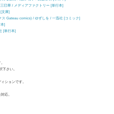
伊藤三巳華 / メディアファクトリー [単行本]
[文庫]
ateau comics) / ゆずしを / 一迅社 [コミック]
行本]
社 [単行本]
す。
択下さい。
ディションです。
金対応。