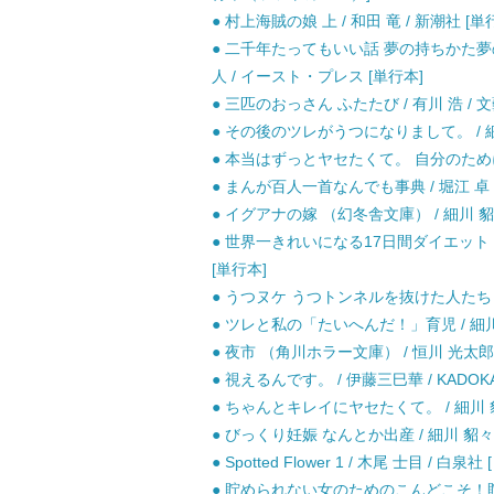
● 村上海賊の娘 上 / 和田 竜 / 新潮社 [単
● 二千年たってもいい話 夢の持ちかた夢
人 / イースト・プレス [単行本]
● 三匹のおっさん ふたたび / 有川 浩 / 
● その後のツレがうつになりまして。 / 細川
● 本当はずっとヤセたくて。 自分のために、
● まんが百人一首なんでも事典 / 堀江 卓 
● イグアナの嫁 （幻冬舎文庫） / 細川 貂々
● 世界一きれいになる17日間ダイエット 
[単行本]
● うつヌケ うつトンネルを抜けた人たち / 田
● ツレと私の「たいへんだ！」育児 / 細川 
● 夜市 （角川ホラー文庫） / 恒川 光太郎 / 
● 視えるんです。 / 伊藤三巳華 / KADO
● ちゃんとキレイにヤセたくて。 / 細川 貂
● びっくり妊娠 なんとか出産 / 細川 貂々 
● Spotted Flower 1 / 木尾 士目 / 白泉
● 貯められない女のためのこんどこそ！貯める