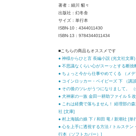
著者：細川 貂々
出版社：幻冬舎
サイズ：単行本
ISBN-10：4344011430
ISBN-13：9784344011434
■こちらの商品もオススメです
● 神様からひと言 長編小説 (光文社文庫) /
● 不思議なくらい心がスーッとする断捨離 （
● ちょっと今から仕事やめてくる （メディアワ
● コインロッカー・ベイビーズ 下 （講談社文
● その後のツレがうつになりまして。 （幻冬
● 犬神家の一族 金田一耕助ファイル 5 改版 
● これは経費で落ちません！ 経理部の森若
社 [文庫]
● 村上海賊の娘 下 / 和田 竜 / 新潮社 [単
● 心を上手に透視する方法 / トルステン
行本（ソフトカバー）]