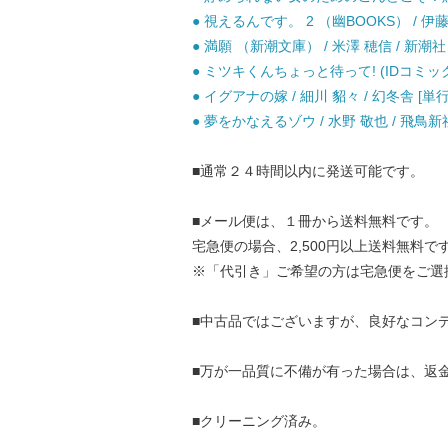
● 視えるんです。 2 （幽BOOKS） / 
● 満願 （新潮文庫） / 米澤 穂信 / 新潮社 
● ミツキくんちょっと待って! (IDコミックス G
● イグアナの嫁 / 細川 貂々 / 幻冬舎 [単
● 夢をかなえるゾウ / 水野 敬也 / 飛鳥新
■通常２４時間以内に発送可能です。
■メール便は、１冊から送料無料です。
宅急便の場合、2,500円以上送料無料で
※「代引き」ご希望の方は宅急便をご選
■中古品ではございますが、良好なコン
■万が一品質に不備が有った場合は、返
■クリーニング済み。