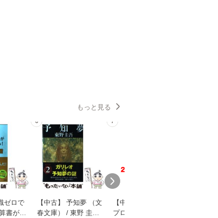
もっと見る
6
7
8
識ゼロで
【中古】 予知夢 （文
【中古】 野ブタ。を
【中古】 
決算書が読
春文庫） / 東野 圭吾 /
プロデュース [DVD-B
島みゆき / [CD]【