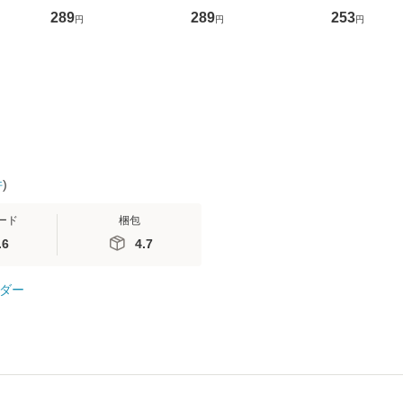
D]
かり / [CD]【メール便
盤） / 清水翔太×加藤
めるようにな
289
289
253
円
円
円
無料】
送料無料】
ミリヤ / [CD]【メール
計超入門！ /
便送料無料】
隆 / 高橋書
（ソフトカバ
【メール便
件
)
ード
梱包
.6
4.7
ダー