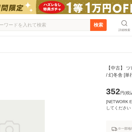
検索
詳細検索
【中古】 ツ
/ 幻冬舎 
352
円(
税
[NETWOR
してください
※一部地