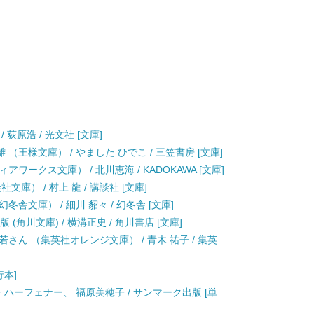
 荻原浩 / 光文社 [文庫]
王様文庫） / やました ひでこ / 三笠書房 [文庫]
ークス文庫） / 北川恵海 / KADOKAWA [文庫]
庫） / 村上 龍 / 講談社 [文庫]
舎文庫） / 細川 貂々 / 幻冬舎 [文庫]
(角川文庫) / 横溝正史 / 角川書店 [文庫]
さん （集英社オレンジ文庫） / 青木 祐子 / 集英
行本]
・ハーフェナー、 福原美穂子 / サンマーク出版 [単