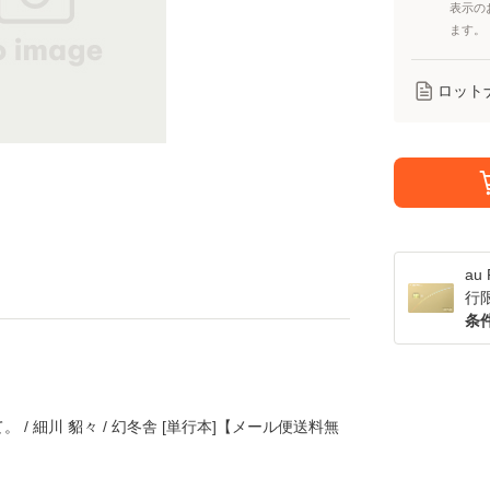
表示の
ます。
ロット
a
行
条
/ 細川 貂々 / 幻冬舎 [単行本]【メール便送料無