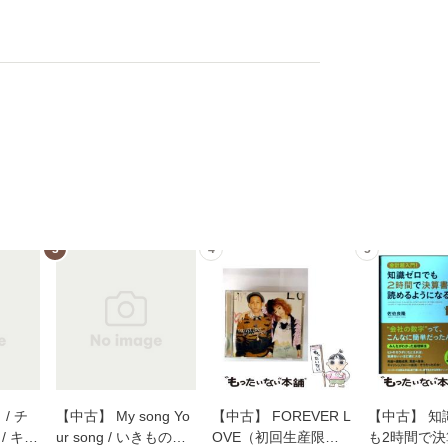
3
4
5
/ チ
【中古】 My song Yo
【中古】 FOREVER L
【中古】 知
/ キュ
ur song / いきものが
OVE（初回生産限定
も2時間で