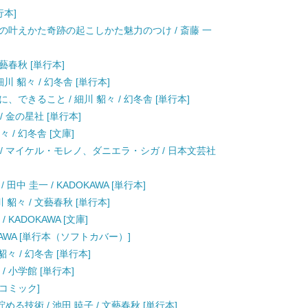
行本]
の叶えかた奇跡の起こしかた魅力のつけ / 斎藤 一
文藝春秋 [単行本]
 貂々 / 幻冬舎 [単行本]
できること / 細川 貂々 / 幻冬舎 [単行本]
/ 金の星社 [単行本]
 / 幻冬舎 [文庫]
/ マイケル・モレノ、ダニエラ・シガ / 日本文芸社
中 圭一 / KADOKAWA [単行本]
貂々 / 文藝春秋 [単行本]
KADOKAWA [文庫]
KAWA [単行本（ソフトカバー）]
々 / 幻冬舎 [単行本]
/ 小学館 [単行本]
社 [コミック]
技術 / 池田 暁子 / 文藝春秋 [単行本]