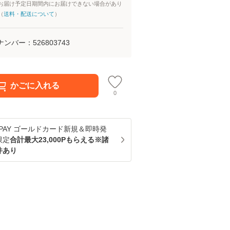
お届け予定日期間内にお届けできない場合があり
（
送料・配送について
）
ナンバー：
526803743
かごに入れる
0
u PAY ゴールドカード新規＆即時発
限定
合計最大23,000Pもらえる※諸
件あり