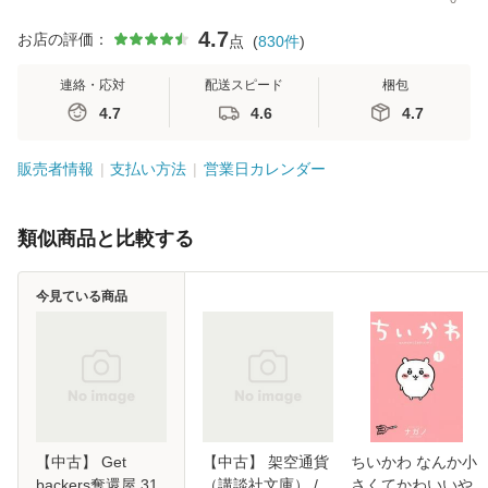
4.7
お店の評価：
点
(
830
件
)
連絡・応対
配送スピード
梱包
4.7
4.6
4.7
販売者情報
支払い方法
営業日カレンダー
類似商品と比較する
今見ている商品
【中古】 Get
【中古】 架空通貨
ちいかわ なんか小
backers奪還屋 31
（講談社文庫） /
さくてかわいいや