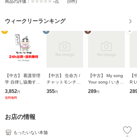
商品の評価：
-
点
(0件)
ウィークリーランキング
1
2
3
4
【中古】 看護管理
【中古】 生命力 /
【中古】 My song
【中
学 自律し協働する
チャットモンチー /
Your song / いきも
R 
専門職の看護マネ
キューンレコード
のがかり / [CD]
産限
3,852
355
289
28
円
円
円
ジメントスキル 改
[CD]【メール便送
【メール便送料無
翔太
送料無料
訂第3版 (看護学テ
料無料】
料】
[C
キストNiCE) / 手島
料
恵 藤本幸三 / 南江
お店の情報
堂 [単行
もったいない本舗
0