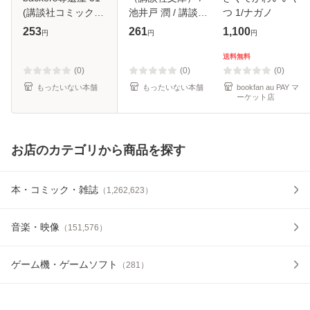
(講談社コミックス
池井戸 潤 / 講談社
つ 1/ナガノ
3550巻. Shonen
[文庫]【メール便送
253
261
1,100
円
円
円
magazine comics)
料無料】
/ 青樹佑夜、綾峰欄
送料無料
人 / 講談社 [コミッ
(0)
(0)
(0)
ク]【メール
もったいない本舗
もったいない本舗
bookfan au PAY マ
ーケット店
お店のカテゴリから商品を探す
本・コミック・雑誌
（
1,262,623
）
音楽・映像
（
151,576
）
ゲーム機・ゲームソフト
（
281
）