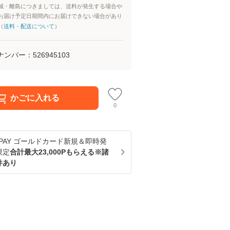
域・離島につきましては、送料が発生する場合や
お届け予定日期間内にお届けできない場合があり
（
送料・配送について
）
ナンバー：
526945103
かごに入れる
0
u PAY ゴールドカード新規＆即時発
限定
合計最大23,000Pもらえる※諸
件あり