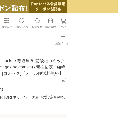
カテゴリ
お気に入り
閲覧履歴
購入履歴
かご
店舗メニュー
t backers奪還屋 5 (講談社コミック
 magazine comics) / 青樹佑夜、綾峰
談社 [コミック]【メール便送料無料】
込
)
K ERROR] ネットワーク周りの設定を確認