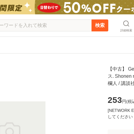
検索
詳細検索
【中古】 Ge
ス. Shonen
欄人 / 講
253
円(
税
[NETWOR
してください