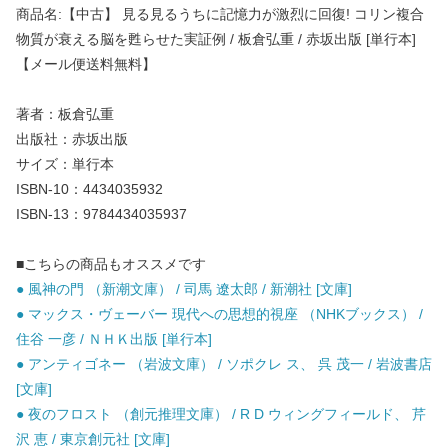
商品名:【中古】 見る見るうちに記憶力が激烈に回復! コリン複合
物質が衰える脳を甦らせた実証例 / 板倉弘重 / 赤坂出版 [単行本]
【メール便送料無料】
著者：板倉弘重
出版社：赤坂出版
サイズ：単行本
ISBN-10：4434035932
ISBN-13：9784434035937
■こちらの商品もオススメです
● 風神の門 （新潮文庫） / 司馬 遼太郎 / 新潮社 [文庫]
● マックス・ヴェーバー 現代への思想的視座 （NHKブックス） /
住谷 一彦 / ＮＨＫ出版 [単行本]
● アンティゴネー （岩波文庫） / ソポクレ ス、 呉 茂一 / 岩波書店
[文庫]
● 夜のフロスト （創元推理文庫） / R D ウィングフィールド、 芹
沢 恵 / 東京創元社 [文庫]