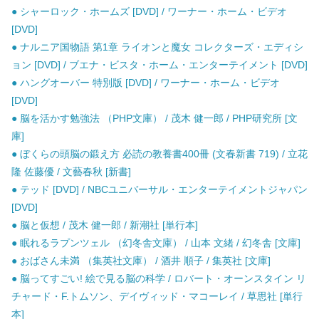
● シャーロック・ホームズ [DVD] / ワーナー・ホーム・ビデオ
[DVD]
● ナルニア国物語 第1章 ライオンと魔女 コレクターズ・エディシ
ョン [DVD] / ブエナ・ビスタ・ホーム・エンターテイメント [DVD]
● ハングオーバー 特別版 [DVD] / ワーナー・ホーム・ビデオ
[DVD]
● 脳を活かす勉強法 （PHP文庫） / 茂木 健一郎 / PHP研究所 [文
庫]
● ぼくらの頭脳の鍛え方 必読の教養書400冊 (文春新書 719) / 立花
隆 佐藤優 / 文藝春秋 [新書]
● テッド [DVD] / NBCユニバーサル・エンターテイメントジャパン
[DVD]
● 脳と仮想 / 茂木 健一郎 / 新潮社 [単行本]
● 眠れるラプンツェル （幻冬舎文庫） / 山本 文緒 / 幻冬舎 [文庫]
● おばさん未満 （集英社文庫） / 酒井 順子 / 集英社 [文庫]
● 脳ってすごい! 絵で見る脳の科学 / ロバート・オーンスタイン リ
チャード・F.トムソン、デイヴィッド・マコーレイ / 草思社 [単行
本]