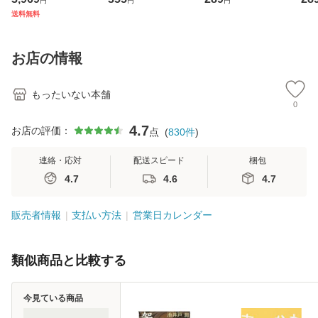
円
円
円
ジメントスキル 改
[CD]【メール便送
【メール便送料無
翔太
送料無料
訂第3版 (看護学テ
料無料】
料】
[C
キストNiCE) / 手島
料
恵 藤本幸三 / 南江
お店の情報
堂 [単行
もったいない本舗
0
4.7
お店の評価：
点
(
830
件
)
連絡・応対
配送スピード
梱包
4.7
4.6
4.7
販売者情報
支払い方法
営業日カレンダー
類似商品と比較する
今見ている商品