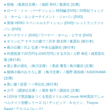
● 怪物 （集英社文庫） / 福田 和代 / 集英社 [文庫]
● ロード・トゥ・パーディション 特別編 [DVD] / 20世紀フォック
ス・ホーム・エンターテイメント・ジャパン [DVD]
● 英雄 HERO スペシャルエディション [DVD] / レントラックジャ
パン [DVD]
● ダークナイト [DVD] / ワーナー・ホーム・ビデオ [DVD]
● オリンピア ナチスの森で / 沢木 耕太郎 / 集英社 [単行本]
● 夜の公園 / 川上 弘美 / 中央公論新社 [単行本]
● 外貨投資で20万円を1000万円にする方法 / 上野 伸五 / 成美堂出
版 [単行本]
● 昼と夜の巡礼 （角川文庫） / 黒岩 重吾 / 角川書店 [文庫]
● 猫鳴小路のおそろし屋 （角川文庫） / 風野 真知雄 / KADOKAWA
[文庫]
● 黒い森 / 折原 一 / 祥伝社 [単行本]
● 少子 （講談社文庫） / 酒井 順子 / 講談社 [文庫]
● 1日5分で英語脳をつくる音読ドリル (AC mook NHK英語でしゃ
べらナイト別冊シリーズ 1) / ディビッド・A.セイン、Thayne
David / アスコム [ムック]