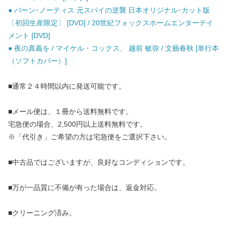
● バーン･ノーティス 元スパイの逆襲 日本オリジナル･カット版
〔初回生産限定〕 [DVD] / 20世紀フォックスホームエンターテイ
メント [DVD]
● 夜の真義を / マイケル・コックス、 越前 敏弥 / 文藝春秋 [単行本
（ソフトカバー）]
■通常２４時間以内に発送可能です。
■メール便は、１冊から送料無料です。
宅急便の場合、2,500円以上送料無料です。
※「代引き」ご希望の方は宅急便をご選択下さい。
■中古品ではございますが、良好なコンディションです。
■万が一品質に不備が有った場合は、返金対応。
■クリーニング済み。