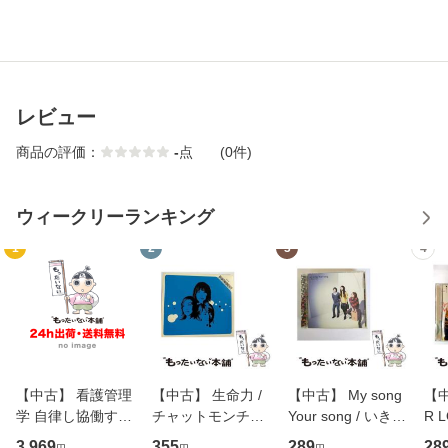
レビュー
商品の評価：
-
点
(0件)
ウィークリーランキング
1
2
3
4
【中古】 看護管理
【中古】 生命力 /
【中古】 My song
【中
学 自律し協働する
チャットモンチー /
Your song / いきも
R 
専門職の看護マネ
キューンレコード
のがかり / [CD]
産限
3,969
355
289
28