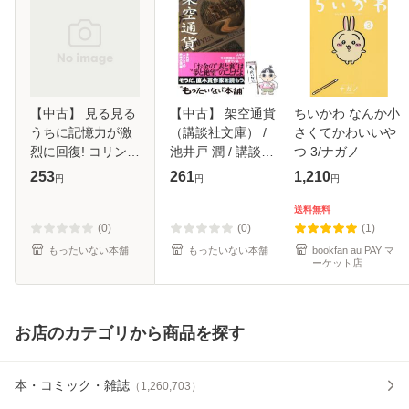
【中古】 見る見る
【中古】 架空通貨
ちいかわ なんか小
うちに記憶力が激
（講談社文庫） /
さくてかわいいや
烈に回復! コリン複
池井戸 潤 / 講談社
つ 3/ナガノ
合物質が衰える脳
[文庫]【メール便送
253
261
1,210
円
円
円
を甦らせた実証例 /
料無料】
板倉弘重 / 赤坂出
送料無料
版 [単行本]【メー
(0)
(0)
(1)
ル便送料
もったいない本舗
もったいない本舗
bookfan au PAY マ
ーケット店
お店のカテゴリから商品を探す
本・コミック・雑誌
（
1,260,703
）