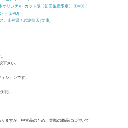
本オリジナル･カット版〔初回生産限定〕 [DVD] /
 [DVD]
ス、山村喬 / 岩波書店 [文庫]
す。
択下さい。
ディションです。
金対応。
ありますが、中古品のため、実際の商品には付いて