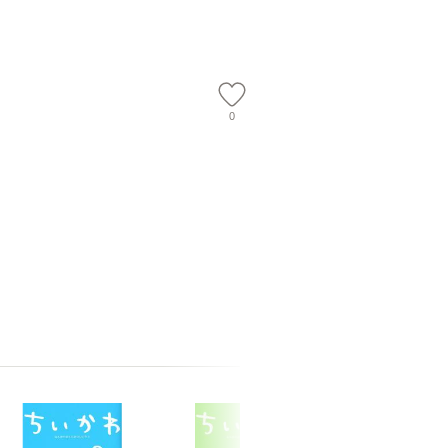
 [新書]
ト [DVD]【メール便送
隆 / 高橋書店 [単行本
送料無料】
料無料】
（ソフトカバー）]
【メール便送
0