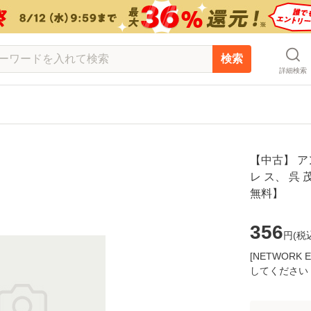
検索
詳細検索
【中古】 ア
レ ス、 呉 
無料】
356
円(
税
[NETWOR
してください