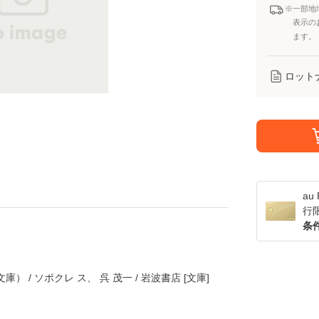
※一部地
表示の
ます。
ロット
a
行
条
 / ソポクレ ス、 呉 茂一 / 岩波書店 [文庫]