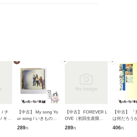
3
4
5
/ チ
【中古】 My song Yo
【中古】 FOREVER L
【中古】 「
/ キュ
ur song / いきものが
OVE（初回生産限定
は何だろうか
D]
かり / [CD]【メール便
盤） / 清水翔太×加藤
歴、知覚の錯
289
289
406
円
円
円
無料】
送料無料】
ミリヤ / [CD]【メール
談社現代新書