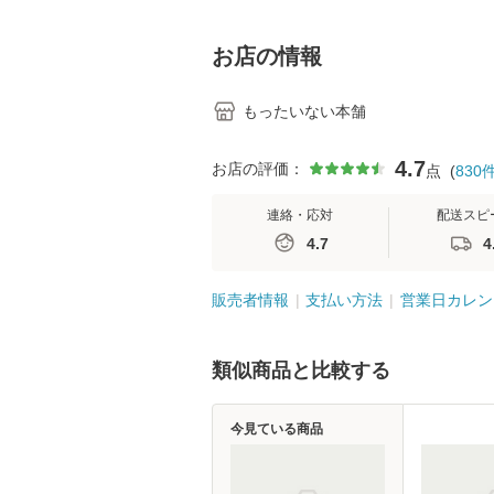
学テキストNiCE) / 手
島恵 藤本幸三 / 南江
堂 [単行
お店の情報
もったいない本舗
4.7
お店の評価：
点
(
830
連絡・応対
配送スピ
4.7
4
販売者情報
支払い方法
営業日カレン
類似商品と比較する
今見ている商品