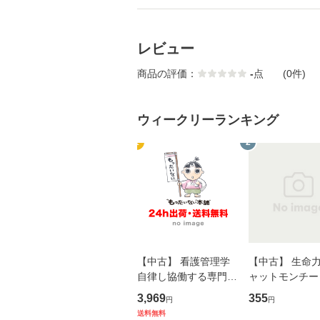
レビュー
商品の評価：
-
点
(0件)
ウィークリーランキング
1
2
【中古】 看護管理学
【中古】 生命力 
自律し協働する専門職
ャットモンチー 
の看護マネジメントス
ーンレコード [C
3,969
355
円
円
キル 改訂第3版 (看護
【メール便送料
送料無料