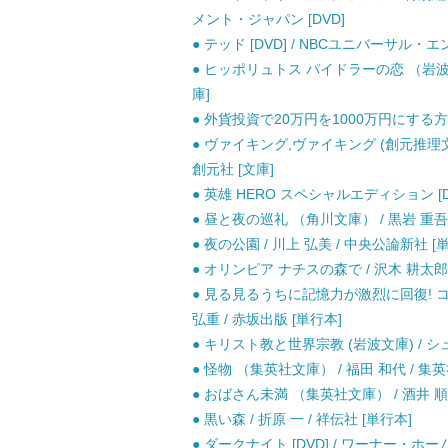
メント・ジャパン [DVD]
● テッド [DVD] / NBCユニバーサル・
● ヒッポリュトス パイドラーの恋 （岩波文庫
庫]
● 外貨投資で20万円を1000万円にする方法 
● ヴァイキング,ヴァイキング (創元推理
創元社 [文庫]
● 英雄 HERO スペシャルエディション [D
● 昼と夜の巡礼 （角川文庫） / 黒岩 重吾 
● 夜の公園 / 川上 弘美 / 中央公論新社 [
● オリンピア ナチスの森で / 沢木 耕太郎 
● 見る見るうちに記憶力が激烈に回復! 
弘重 / 赤坂出版 [単行本]
● キリスト教と世界宗教 (岩波文庫) / 
● 怪物 （集英社文庫） / 福田 和代 / 集英
● おばさん未満 （集英社文庫） / 酒井 順子
● 黒い森 / 折原 一 / 祥伝社 [単行本]
● ダークナイト [DVD] / ワーナー・ホーム