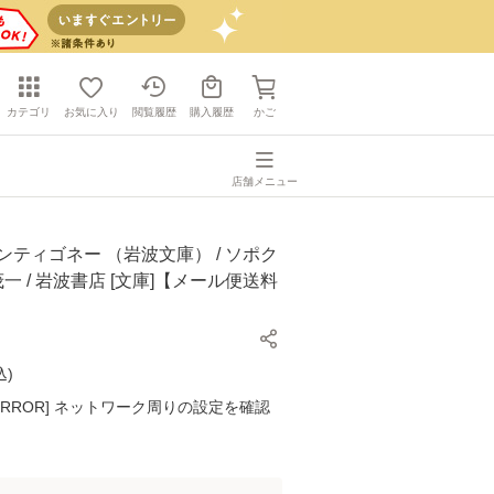
カテゴリ
お気に入り
閲覧履歴
購入履歴
かご
店舗メニュー
ンティゴネー （岩波文庫） / ソポク
茂一 / 岩波書店 [文庫]【メール便送料
込
)
K ERROR] ネットワーク周りの設定を確認