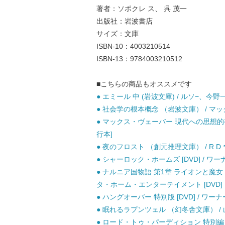
著者：ソポクレ ス、 呉 茂一
出版社：岩波書店
サイズ：文庫
ISBN-10：4003210514
ISBN-13：9784003210512
■こちらの商品もオススメです
● エミール 中 (岩波文庫) / ルソ−、今野一
● 社会学の根本概念 （岩波文庫） / マック
● マックス・ヴェーバー 現代への思想的視座
行本]
● 夜のフロスト （創元推理文庫） / R D
● シャーロック・ホームズ [DVD] / ワ
● ナルニア国物語 第1章 ライオンと魔女 
タ・ホーム・エンターテイメント [DVD]
● ハングオーバー 特別版 [DVD] / ワー
● 眠れるラプンツェル （幻冬舎文庫） / 山
● ロード・トゥ・パーディション 特別編 