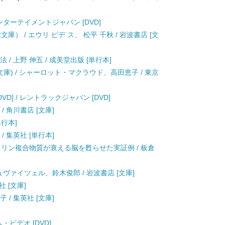
エンターテイメントジャパン [DVD]
） / エウリ ピデ ス、 松平 千秋 / 岩波書店 [文
/ 上野 伸五 / 成美堂出版 [単行本]
文庫) / シャーロット・マクラウド、高田恵子 / 東京
VD] / レントラックジャパン [DVD]
/ 角川書店 [文庫]
単行本]
/ 集英社 [単行本]
コリン複合物質が衰える脳を甦らせた実証例 / 板倉
シュヴァイツェル、鈴木俊郎 / 岩波書店 [文庫]
社 [文庫]
 / 集英社 [文庫]
・ビデオ [DVD]