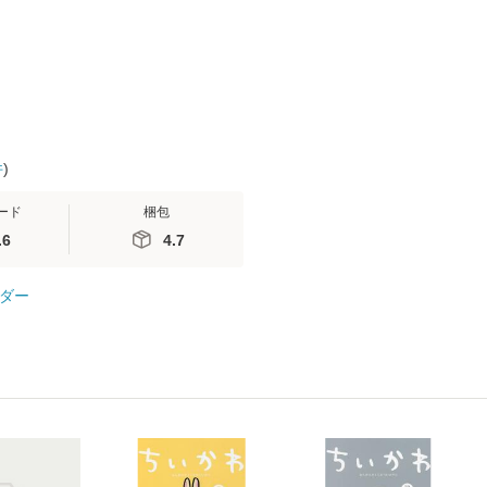
便送料無料】
信輔 / 講談社
【メール便
件
)
ード
梱包
.6
4.7
ダー