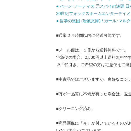
● バーン･ノーティス 元スパイの逆襲 日
20世紀フォックスホームエンターテイメント
● 哲学の貧困 (岩波文庫) / カール･マルク
■通常２４時間以内に発送可能です。
■メール便は、１冊から送料無料です。
宅急便の場合、2,500円以上送料無料で
※「代引き」ご希望の方は宅急便をご選
■中古品ではございますが、良好なコン
■万が一品質に不備が有った場合は、返
■クリーニング済み。
■商品画像に「帯」が付いているものが
いない場合がございます。