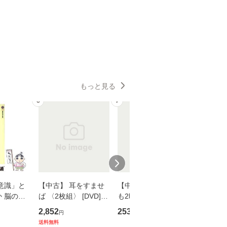
もっと見る
6
7
8
意識」と
【中古】 耳をすませ
【中古】 知識ゼロで
【中古】
 脳の来
ば 〈2枚組〉 [DVD] /
も2時間で決算書が読
プロデュー
誤 （講
ブエナ・ビスタ・ホー
めるようになる！ 会
OX] / バ
2,852
253
2,335
円
円
円
） / 下条
ム・エンターテイメン
計超入門！ / 佐伯 良
【メール
送料無料