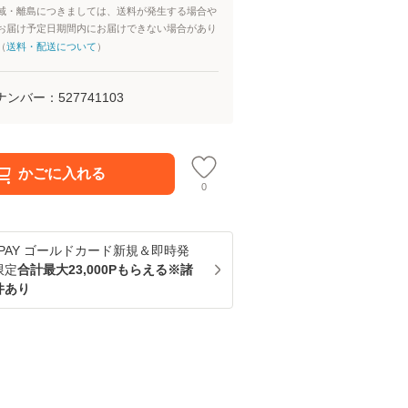
域・離島につきましては、送料が発生する場合や
お届け予定日期間内にお届けできない場合があり
（
送料・配送について
）
ナンバー：
527741103
かごに入れる
0
u PAY ゴールドカード新規＆即時発
限定
合計最大23,000Pもらえる※諸
件あり