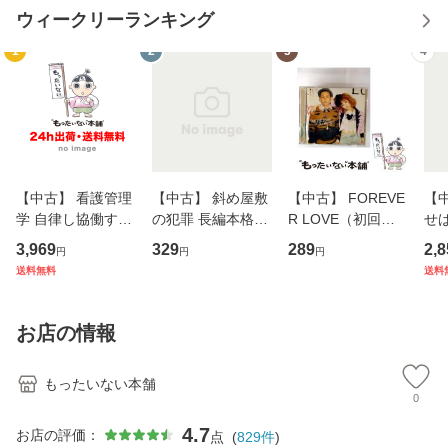
ウィークリーランキング
1
2
3
4
【中古】 看護管理
【中古】 斜め屋敷
【中古】 FOREVE
【
学 自律し協働する
の犯罪 長編本格推
R LOVE（初回生
せば
専門職の看護マネ
理小説 (光文社文
産限定盤） / 清水
VD
3,969
329
289
2,8
円
円
円
ジメントスキル 改
庫) / 島田荘司 / 光
翔太×加藤ミリヤ /
タ
送料無料
送料
訂第3版 (看護学テ
文社 [文庫]【メー
[CD]【メール便送
ター
キストNiCE) / 手島
ル便送料無料】
料無料】
VD
恵 藤本幸三 / 南江
料
お店の情報
堂 [単行
もったいない本舗
0
4.7
お店の評価：
点
(
829
件
)