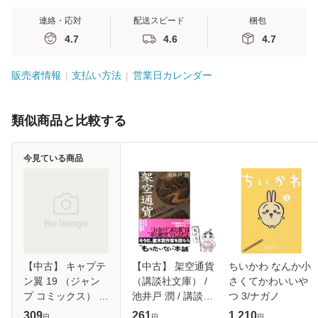
連絡・応対
配送スピード
梱包
4.7
4.6
4.7
販売者情報
支払い方法
営業日カレンダー
類似商品と比較する
今見ている商品
【中古】 キャプテ
【中古】 架空通貨
ちいかわ なんか小
ン翼 19 （ジャン
（講談社文庫） /
さくてかわいいや
プ コミックス） /
池井戸 潤 / 講談社
つ 3/ナガノ
高橋 陽一 / 集英社
[文庫]【メール便送
309
261
1,210
円
円
円