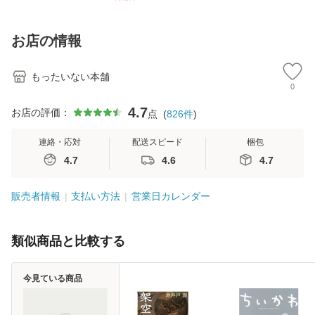
【メール便送料無
訂第3版 (看護学テ
料無料】
料
料】
キストNiCE) / 手島
恵 藤本幸三 / 南江
お店の情報
堂 [単行
もったいない本舗
0
4.7
お店の評価：
点
(
826
件
)
連絡・応対
配送スピード
梱包
4.7
4.6
4.7
販売者情報
支払い方法
営業日カレンダー
類似商品と比較する
今見ている商品