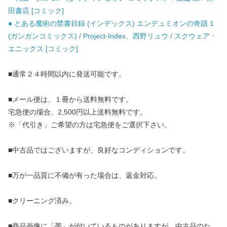
田書店 [コミック]
● とある魔術の禁書目録 (インデックス) エンデュミオンの奇蹟 1
(ガンガンコミックス) / Project-Index、西野リュウ / スクウェア・
エニックス [コミック]
■通常２４時間以内に発送可能です。
■メール便は、１冊から送料無料です。
宅急便の場合、2,500円以上送料無料です。
※「代引き」ご希望の方は宅急便をご選択下さい。
■中古品ではございますが、良好なコンディションです。
■万が一品質に不備が有った場合は、返金対応。
■クリーニング済み。
■商品画像に「帯」が付いているものがありますが、中古品のた