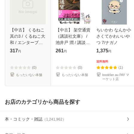
【中古】 くるねこ
【中古】 架空通貨
ちいかわ なんか小
其の3 / くるねこ大
（講談社文庫） /
さくてかわいいや
和 / エンターブレ
池井戸 潤 / 講談社
つ 7/ナガノ
イン [単行本（ソフ
[文庫]【メール便送
317
261
1,375
円
円
円
トカバー）]【メー
料無料】
ル便送料無料】
送料無料
(0)
(0)
(1)
もったいない本舗
もったいない本舗
bookfan au PAY マ
ーケット店
お店のカテゴリから商品を探す
本・コミック・雑誌
（
1,241,962
）