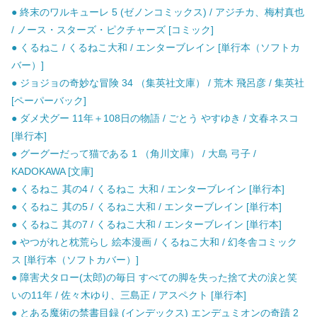
● 終末のワルキューレ 5 (ゼノンコミックス) / アジチカ、梅村真也
/ ノース・スターズ・ピクチャーズ [コミック]
● くるねこ / くるねこ大和 / エンターブレイン [単行本（ソフトカ
バー）]
● ジョジョの奇妙な冒険 34 （集英社文庫） / 荒木 飛呂彦 / 集英社
[ペーパーバック]
● ダメ犬グー 11年＋108日の物語 / ごとう やすゆき / 文春ネスコ
[単行本]
● グーグーだって猫である 1 （角川文庫） / 大島 弓子 /
KADOKAWA [文庫]
● くるねこ 其の4 / くるねこ 大和 / エンターブレイン [単行本]
● くるねこ 其の5 / くるねこ大和 / エンターブレイン [単行本]
● くるねこ 其の7 / くるねこ大和 / エンターブレイン [単行本]
● やつがれと枕荒らし 絵本漫画 / くるねこ大和 / 幻冬舎コミック
ス [単行本（ソフトカバー）]
● 障害犬タロー(太郎)の毎日 すべての脚を失った捨て犬の涙と笑
いの11年 / 佐々木ゆり、三島正 / アスペクト [単行本]
● とある魔術の禁書目録 (インデックス) エンデュミオンの奇蹟 2