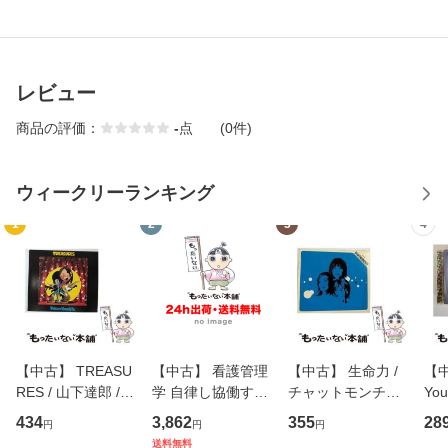
レビュー
商品の評価：
-
点
(0件)
ウィークリーランキング
1
2
3
4
【中古】 TREASU
【中古】 看護管理
【中古】 生命力 /
【中
RES / 山下達郎 /
学 自律し協働する
チャットモンチー /
You
イーストウエス
専門職の看護マネ
キューンレコード
のがか
434
3,862
355
28
円
円
円
ト・ジャパン [CD]
ジメントスキル 改
[CD]【メール便送
【
送料無料