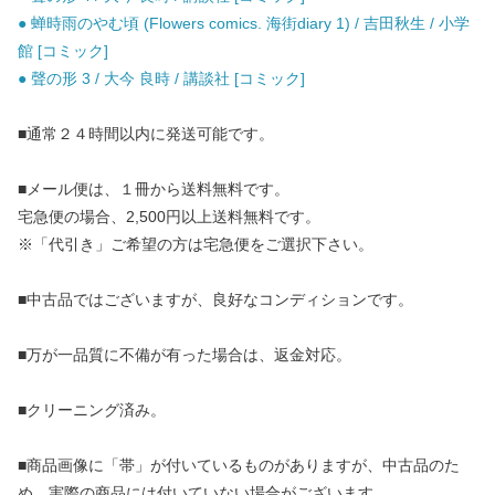
● 蝉時雨のやむ頃 (Flowers comics. 海街diary 1) / 吉田秋生 / 小学
館 [コミック]
● 聲の形 3 / 大今 良時 / 講談社 [コミック]
■通常２４時間以内に発送可能です。
■メール便は、１冊から送料無料です。
宅急便の場合、2,500円以上送料無料です。
※「代引き」ご希望の方は宅急便をご選択下さい。
■中古品ではございますが、良好なコンディションです。
■万が一品質に不備が有った場合は、返金対応。
■クリーニング済み。
■商品画像に「帯」が付いているものがありますが、中古品のた
め、実際の商品には付いていない場合がございます。