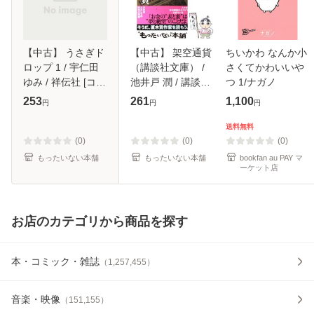
【中古】 うさぎド
【中古】 架空通貨
ちいかわ なんか小
ロップ 1 / 宇仁田
（講談社文庫） /
さくてかわいいや
ゆみ / 祥伝社 [コミ
池井戸 潤 / 講談社
つ 1/ナガノ
ック]【メール便送
[文庫]【メール便送
253
261
1,100
円
円
円
料無料】
料無料】
送料無料
(0)
(0)
(0)
もったいない本舗
もったいない本舗
bookfan au PAY マ
ーケット店
お店のカテゴリから商品を探す
本・コミック・雑誌
（
1,257,455
）
音楽・映像
（
151,155
）