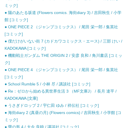
ミック]
● 陽のあたる坂道 (Flowers comics. 海街diary 3) / 吉田秋生 / 小学
館 [コミック]
● ONE PIECE 2 （ジャンプコミックス） / 尾田 栄一郎 / 集英社
[コミック]
● 僕だけがいない街 7 (カドカワコミックス・エース) / 三部 けい /
KADOKAWA [コミック]
● 機動戦士ガンダム THE ORIGIN 2 / 安彦 良和 / 角川書店 [コミッ
ク]
● ONE PIECE 4 （ジャンプコミックス） / 尾田 栄一郎 / 集英社
[コミック]
● School Rumble 5 / 小林 尽 / 講談社 [コミック]
● Re：ゼロから始める異世界生活 3 （MF文庫J） / 長月 達平 /
KADOKAWA [文庫]
● うさぎドロップ 2 / 宇仁田 ゆみ / 祥伝社 [コミック]
● 海街diary 2 (真昼の月) (Flowers comics) / 吉田秋生 / 小学館 [コ
ミック]
● 聲の形 4 / 大今 良時 / 講談社 [コミック]