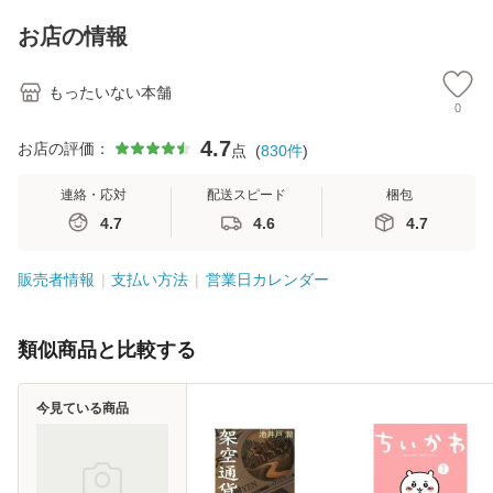
キストNiCE) / 手島
料
恵 藤本幸三 / 南江
お店の情報
堂 [単行
もったいない本舗
0
4.7
お店の評価：
点
(
830
件
)
連絡・応対
配送スピード
梱包
4.7
4.6
4.7
販売者情報
支払い方法
営業日カレンダー
類似商品と比較する
今見ている商品