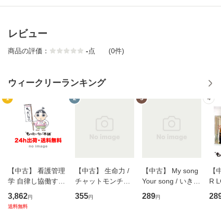
レビュー
商品の評価：
-
点
(0件)
ウィークリーランキング
1
2
3
4
【中古】 看護管理
【中古】 生命力 /
【中古】 My song
【中
学 自律し協働する
チャットモンチー /
Your song / いきも
R 
専門職の看護マネ
キューンレコード
のがかり / [CD]
産限
3,862
355
289
28
円
円
円
ジメントスキル 改
[CD]【メール便送
【メール便送料無
翔太
送料無料
訂第3版 (看護学テ
料無料】
料】
[C