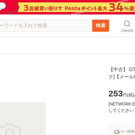
検索
詳細検索
【中古】 GTO
ク]【メー
253
円(
税
[NETWOR
してください
※一部地