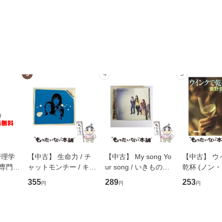
3
4
5
管理学
【中古】 生命力 / チ
【中古】 My song Yo
【中古】 ウ
専門職
ャットモンチー / キュ
ur song / いきものが
乾杯 (ノン
ントス
ーンレコード [CD]
かり / [CD]【メール便
ト) / 東野圭
355
289
253
円
円
円
(看護
【メール便送料無料】
送料無料】
社 [文庫]
 / 手
料無料】
 南江