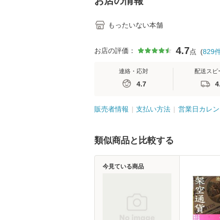
お店の情報
もったいない本舗
4.7
お店の評価：
点
(
829
連絡・応対
配送スピ
4.7
4
販売者情報
支払い方法
営業日カレン
類似商品と比較する
今見ている商品