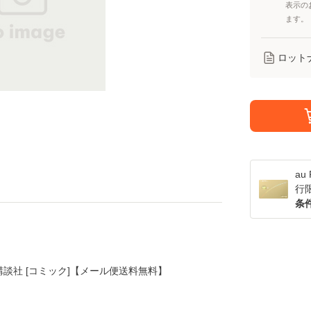
表示の
ます。
ロット
a
行
条
 / 講談社 [コミック]【メール便送料無料】