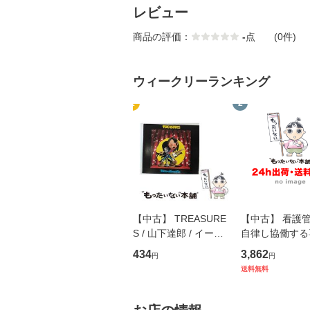
レビュー
商品の評価：
-
点
(0件)
ウィークリーランキング
1
2
【中古】 TREASURE
【中古】 看護
S / 山下達郎 / イース
自律し協働する
トウエスト・ジャパン
の看護マネジメ
434
3,862
円
円
[CD]【メール便送料無
キル 改訂第3版 
送料無料
料】
学テキストNiCE)
島恵 藤本幸三 /
堂 [単行