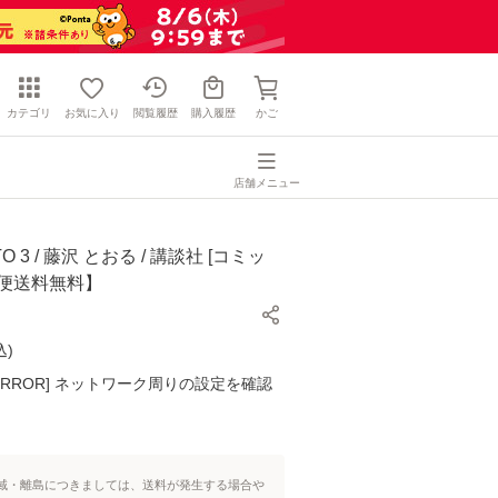
カテゴリ
お気に入り
閲覧履歴
購入履歴
かご
店舗メニュー
 3 / 藤沢 とおる / 講談社 [コミッ
ル便送料無料】
込
)
K ERROR] ネットワーク周りの設定を確認
域・離島につきましては、送料が発生する場合や