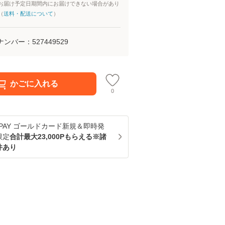
お届け予定日期間内にお届けできない場合があり
（
送料・配送について
）
ナンバー：
527449529
かごに入れる
0
u PAY ゴールドカード新規＆即時発
限定
合計最大23,000Pもらえる※諸
件あり