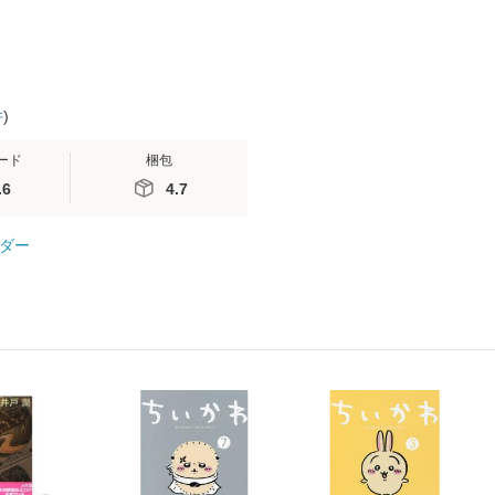
件
)
ード
梱包
.6
4.7
ダー