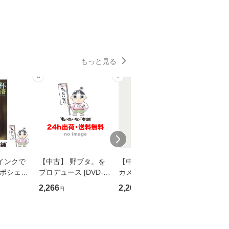
もっと見る
6
7
8
インクで
【中古】 野ブタ。を
【中古】 明日なき森
【中古】
・ポシェッ
プロデュース [DVD-B
カメムシ先生が熊野で
からだの
吾 / 祥伝
OX] / バップ [DVD]
語る / 熊野の森ネット
四季 / 藤
2,266
2,266
1,691
円
円
円
【メール便送
【メール便送料無料】
ワークいちいがしの
漁村文化協
会、吉田元重 玉井済
【メール
夫 / 新評論 [単行本]
【メール