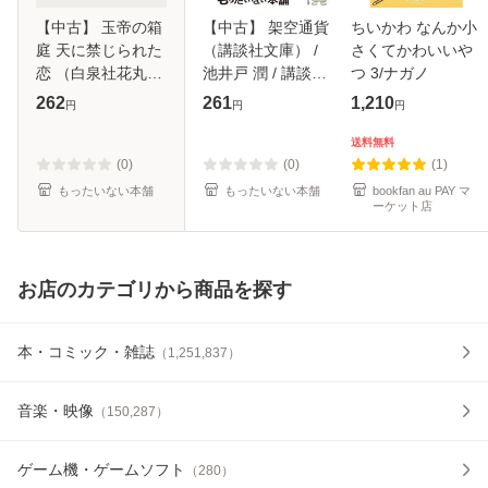
【中古】 玉帝の箱
【中古】 架空通貨
ちいかわ なんか小
庭 天に禁じられた
（講談社文庫） /
さくてかわいいや
恋 （白泉社花丸文
池井戸 潤 / 講談社
つ 3/ナガノ
庫） / 橘 かおる /
[文庫]【メール便送
262
261
1,210
円
円
円
白泉社 [文庫]【メ
料無料】
ール便送料無料】
送料無料
(0)
(0)
(1)
もったいない本舗
もったいない本舗
bookfan au PAY マ
ーケット店
お店のカテゴリから商品を探す
本・コミック・雑誌
（
1,251,837
）
音楽・映像
（
150,287
）
ゲーム機・ゲームソフト
（
280
）