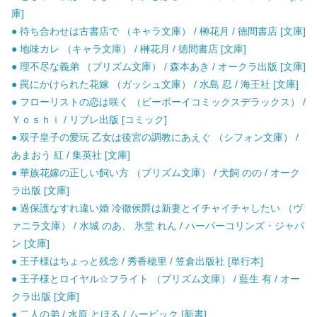
庫]
● 待ち合わせは古書店で （キャラ文庫） / 榊花月 / 徳間書店 [文庫]
● 地味カレ （キャラ文庫） / 榊花月 / 徳間書店 [文庫]
● 理不尽な義弟 （プリズム文庫） / 森本あき / オークラ出版 [文庫]
● 罠にかけられた花嫁 （ガッシュ文庫） / 水島 忍 / 海王社 [文庫]
● フローリストの恋は咲く （ビーボーイコミックスデラックス） /
Ｙｏｓｈｉ / リブレ出版 [コミック]
● 双子皇子の愛玩 乙女は後宮の調教にあえぐ （シフォン文庫） /
あまおう 紅 / 集英社 [文庫]
● 華族花嫁の正しい飼い方 （プリズム文庫） / 犬飼 のの / オーク
ラ出版 [文庫]
● 過保護なすれ違い婚 冷徹侯爵は新妻とイチャイチャしたい （ヴ
ァニラ文庫） / 水城 のあ、 氷堂 れん / ハーパーコリンズ・ジャパ
ン [文庫]
● 王子様はちょっと残念 / 秀香穂里 / 笠倉出版社 [単行本]
● 王子様とロイヤル☆フライト （プリズム文庫） / 藍生 有 / オー
クラ出版 [文庫]
● 二人の弟 / 水原 とほる / ムービック [新書]