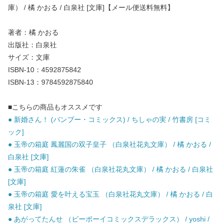
庫） / 橘 かおる / 白泉社 [文庫]【メール便送料無料】
著者：橘 かおる
出版社：白泉社
サイズ：文庫
ISBN-10：4592875842
ISBN-13：9784592875840
■こちらの商品もオススメです
● 新婚さん！ (バンブー・コミックス) / ちしゃの実 / 竹書房 [コミ
ック]
● 玉帝の箱庭 鳳麗国の双子皇子 （白泉社花丸文庫） / 橘 かおる /
白泉社 [文庫]
● 玉帝の箱庭 紅蓮の朱雀 （白泉社花丸文庫） / 橘 かおる / 白泉社
[文庫]
● 玉帝の箱庭 愛を叶える宝玉 （白泉社花丸文庫） / 橘 かおる / 白
泉社 [文庫]
● あがってたんせ （ビーボーイコミックスデラックス） / yoshi /