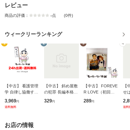
レビュー
商品の評価：
-
点
(0件)
ウィークリーランキング
1
2
3
4
【中古】 看護管理
【中古】 斜め屋敷
【中古】 FOREVE
【
学 自律し協働する
の犯罪 長編本格推
R LOVE（初回生
せば
専門職の看護マネ
理小説 (光文社文
産限定盤） / 清水
VD
3,969
329
289
2,8
円
円
円
ジメントスキル 改
庫) / 島田荘司 / 光
翔太×加藤ミリヤ /
タ
送料無料
送料
訂第3版 (看護学テ
文社 [文庫]【メー
[CD]【メール便送
ター
キストNiCE) / 手島
ル便送料無料】
料無料】
VD
恵 藤本幸三 / 南江
料
お店の情報
堂 [単行