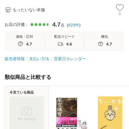
もったいない本舗
0
4.7
お店の評価：
点
(
829
件
)
連絡・応対
配送スピード
梱包
4.7
4.6
4.7
販売者情報
支払い方法
営業日カレンダー
類似商品と比較する
今見ている商品