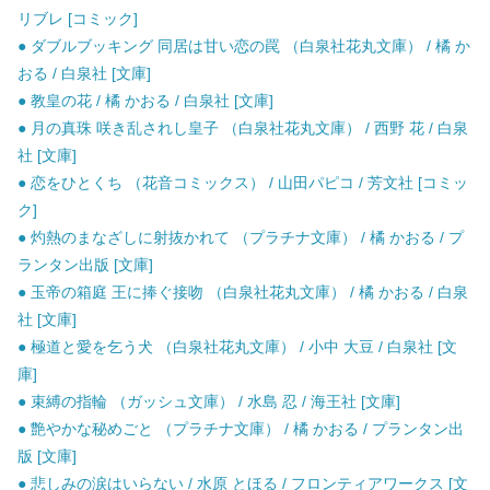
リブレ [コミック]
● ダブルブッキング 同居は甘い恋の罠 （白泉社花丸文庫） / 橘 か
おる / 白泉社 [文庫]
● 教皇の花 / 橘 かおる / 白泉社 [文庫]
● 月の真珠 咲き乱されし皇子 （白泉社花丸文庫） / 西野 花 / 白泉
社 [文庫]
● 恋をひとくち （花音コミックス） / 山田パピコ / 芳文社 [コミッ
ク]
● 灼熱のまなざしに射抜かれて （プラチナ文庫） / 橘 かおる / プ
ランタン出版 [文庫]
● 玉帝の箱庭 王に捧ぐ接吻 （白泉社花丸文庫） / 橘 かおる / 白泉
社 [文庫]
● 極道と愛を乞う犬 （白泉社花丸文庫） / 小中 大豆 / 白泉社 [文
庫]
● 束縛の指輪 （ガッシュ文庫） / 水島 忍 / 海王社 [文庫]
● 艶やかな秘めごと （プラチナ文庫） / 橘 かおる / プランタン出
版 [文庫]
● 悲しみの涙はいらない / 水原 とほる / フロンティアワークス [文