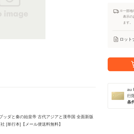
※一部地
表示の
ます。
ロット
a
行
条
3 ブッダと秦の始皇帝 古代アジアと漢帝国 全面新版
集英社 [単行本]【メール便送料無料】