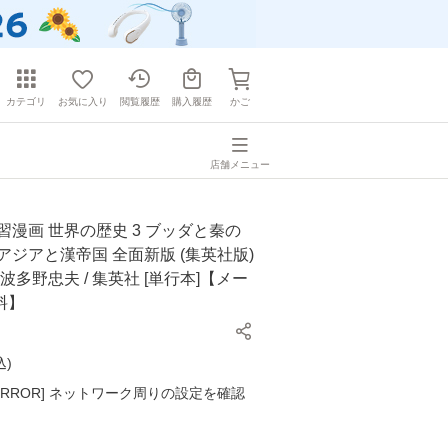
カテゴリ
お気に入り
閲覧履歴
購入履歴
かご
店舗メニュー
習漫画 世界の歴史 3 ブッダと秦の
アジアと漢帝国 全面新版 (集英社版)
波多野忠夫 / 集英社 [単行本]【メー
料】
込
)
K ERROR] ネットワーク周りの設定を確認