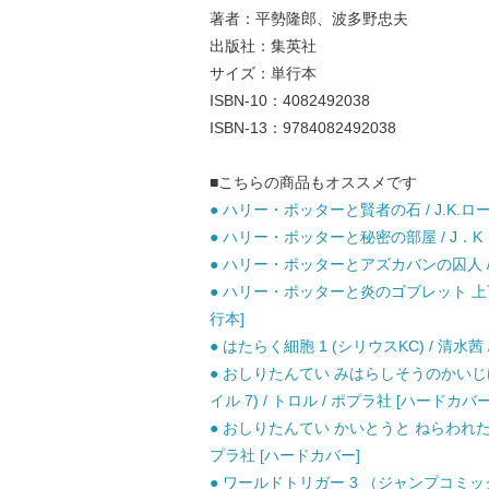
著者：平勢隆郎、波多野忠夫
出版社：集英社
サイズ：単行本
ISBN-10：4082492038
ISBN-13：9784082492038
■こちらの商品もオススメです
● ハリー・ポッターと賢者の石 / J.K.ロ
● ハリー・ポッターと秘密の部屋 / J．K．
● ハリー・ポッターとアズカバンの囚人 / J
● ハリー・ポッターと炎のゴブレット 上下巻
行本]
● はたらく細胞 1 (シリウスKC) / 清水茜 
● おしりたんてい みはらしそうのかいじ
イル 7) / トロル / ポプラ社 [ハードカバー
● おしりたんてい かいとうと ねらわれた 
プラ社 [ハードカバー]
● ワールドトリガー 3 （ジャンプコミックス