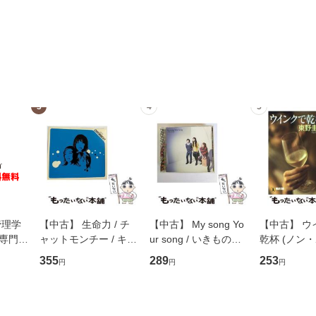
3
4
5
管理学
【中古】 生命力 / チ
【中古】 My song Yo
【中古】 ウ
専門職
ャットモンチー / キュ
ur song / いきものが
乾杯 (ノン
ントス
ーンレコード [CD]
かり / [CD]【メール便
ト) / 東野圭
355
289
253
円
円
円
(看護
【メール便送料無料】
送料無料】
社 [文庫]
 / 手
料無料】
 南江