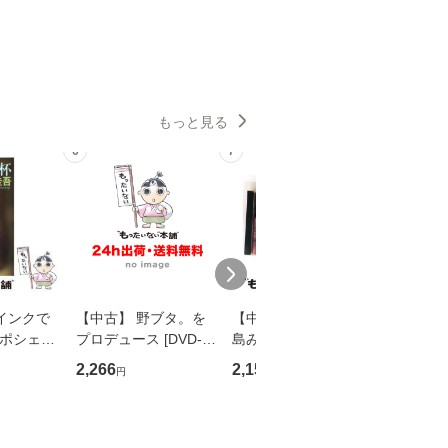
もっと見る
6
7
8
インクで
【中古】 野ブタ。を
【中古】 寒水魚 / 中
【中古】
・ポシェッ
プロデュース [DVD-B
島みゆき / [CD]【メー
カメムシ
吾 / 祥伝
OX] / バップ [DVD]
ル便送料無料】
語る / 
2,266
2,150
2,266
円
円
円
【メール便送
【メール便送料無料】
ワークい
会、吉田元重
夫 / 新評
【メール