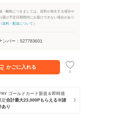
域・離島につきましては、送料が発生する場合や
お届け予定日期間内にお届けできない場合があり
（
送料・配送について
）
ナンバー：
527783601
かごに入れる
0
u PAY ゴールドカード新規＆即時発
限定
合計最大23,000Pもらえる※諸
件あり