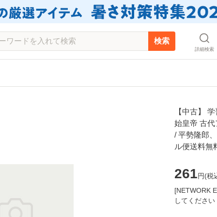
検索
詳細検索
【中古】 学
始皇帝 古代
/ 平勢隆郎、
ル便送料無
261
円(
税
[NETWOR
してください