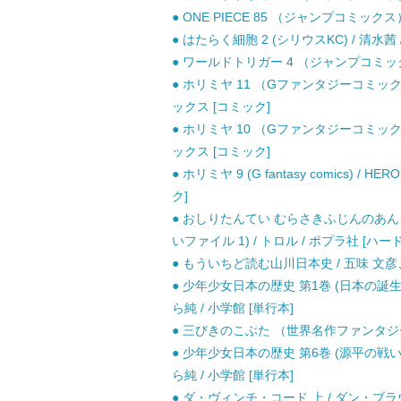
● ONE PIECE 85 （ジャンプコミックス
● はたらく細胞 2 (シリウスKC) / 清水茜 
● ワールドトリガー 4 （ジャンプコミックス
● ホリミヤ 11 （Gファンタジーコミック
ックス [コミック]
● ホリミヤ 10 （Gファンタジーコミックス
ックス [コミック]
● ホリミヤ 9 (G fantasy comics
ク]
● おしりたんてい むらさきふじんのあん
いファイル 1) / トロル / ポプラ社 [ハー
● もういちど読む山川日本史 / 五味 文彦、
● 少年少女日本の歴史 第1巻 (日本の誕生
ら純 / 小学館 [単行本]
● 三びきのこぶた （世界名作ファンタジー）
● 少年少女日本の歴史 第6巻 (源平の戦い
ら純 / 小学館 [単行本]
● ダ・ヴィンチ・コード 上 / ダン・ブラウ