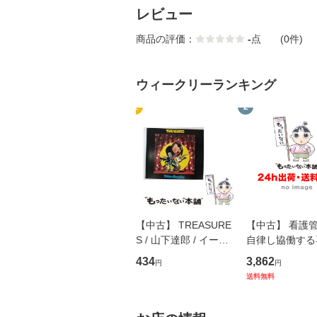
レビュー
商品の評価：
-
点
(0件)
ウィークリーランキング
1
2
【中古】 TREASURE
【中古】 看護
S / 山下達郎 / イース
自律し協働する
トウエスト・ジャパン
の看護マネジメ
434
3,862
円
円
[CD]【メール便送料無
キル 改訂第3版 
送料無料
料】
学テキストNiCE)
島恵 藤本幸三 /
堂 [単行