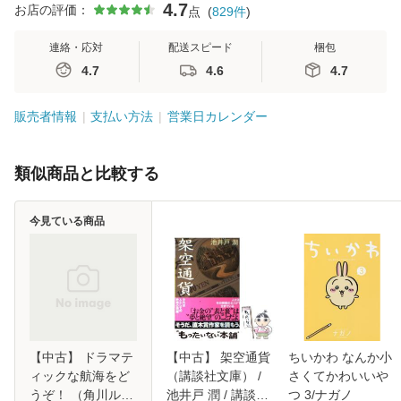
4.7
お店の評価：
点
(
829
件
)
連絡・応対
配送スピード
梱包
4.7
4.6
4.7
販売者情報
支払い方法
営業日カレンダー
類似商品と比較する
今見ている商品
【中古】 ドラマテ
【中古】 架空通貨
ちいかわ なんか小
ィックな航海をど
（講談社文庫） /
さくてかわいいや
うぞ！ （角川ルビ
池井戸 潤 / 講談社
つ 3/ナガノ