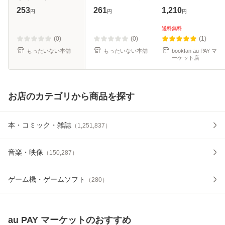
ー文庫） / 天野 か
[文庫]【メール便送
253
261
1,210
円
円
円
づき / 角川書店 [文
料無料】
庫]【メール便送料
送料無料
無料】
(0)
(0)
(1)
もったいない本舗
もったいない本舗
bookfan au PAY マ
ーケット店
お店のカテゴリから商品を探す
本・コミック・雑誌
（
1,251,837
）
音楽・映像
（
150,287
）
ゲーム機・ゲームソフト
（
280
）
au PAY マーケット
のおすすめ