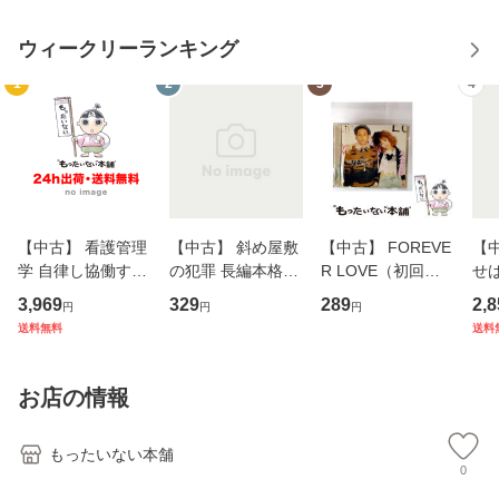
ウィークリーランキング
1
2
3
4
【中古】 看護管理
【中古】 斜め屋敷
【中古】 FOREVE
【
学 自律し協働する
の犯罪 長編本格推
R LOVE（初回生
せば
専門職の看護マネ
理小説 (光文社文
産限定盤） / 清水
VD
3,969
329
289
2,8
円
円
円
ジメントスキル 改
庫) / 島田荘司 / 光
翔太×加藤ミリヤ /
タ
送料無料
送料
訂第3版 (看護学テ
文社 [文庫]【メー
[CD]【メール便送
ター
キストNiCE) / 手島
ル便送料無料】
料無料】
VD
恵 藤本幸三 / 南江
料
お店の情報
堂 [単行
もったいない本舗
0