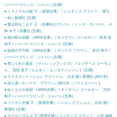
ハーパーコリンズ・ジャパン [文庫]
● ミストラルの娘 下 （新潮文庫） / ジュディス クランツ、 東江
一紀 / 新潮社 [文庫]
● 愛は時をこえて 上 （扶桑社ロマンス） / ノーラ・ロバーツ、 小
林 令子 / 扶桑社 [文庫]
● 南の島の花嫁 （MIRA文庫） / キャサリン コールター、 富永 佐
知子 / ハーパーコリンズ・ジャパン [文庫]
● 妖精の子守歌 （MIRA文庫） / サンドラ ブラウン、 皆川 孝子 /
ハーパーコリンズ・ジャパン [文庫]
● 禁じられた黄金 （ヴィレッジブックス） / エリザベス ローウェ
ル、 高田 恵子 / エムオン・エンタテインメント [文庫]
● テスタメント / ジョン グリシャム、 白石 朗 / 新潮社 [単行本]
● 侵入者 / サンドラ・ブラウン / [単行本（ソフトカバー）]
● ぬくもりの余韻 （MIRA文庫） / キャサリン コールター、 河内
和子 / ハーパーコリンズ・ジャパン [文庫]
● ペリカン文書 下 （新潮文庫） / ジョン グリシャム、 白石 朗 /
新潮社 [文庫]
● スクループルズ 下 (新潮文庫) / ジュディス クランツ、小沢 瑞穂