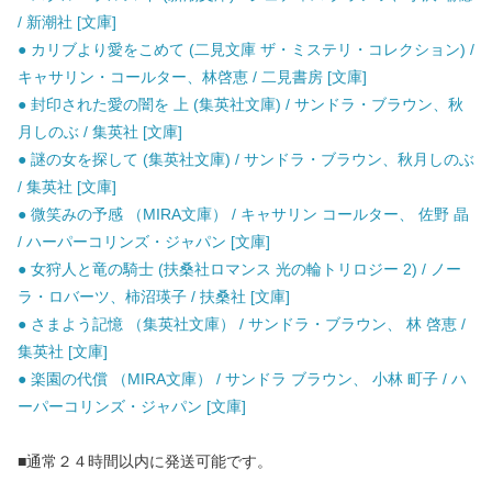
/ 新潮社 [文庫]
● カリブより愛をこめて (二見文庫 ザ・ミステリ・コレクション) /
キャサリン・コールター、林啓恵 / 二見書房 [文庫]
● 封印された愛の闇を 上 (集英社文庫) / サンドラ・ブラウン、秋
月しのぶ / 集英社 [文庫]
● 謎の女を探して (集英社文庫) / サンドラ・ブラウン、秋月しのぶ
/ 集英社 [文庫]
● 微笑みの予感 （MIRA文庫） / キャサリン コールター、 佐野 晶
/ ハーパーコリンズ・ジャパン [文庫]
● 女狩人と竜の騎士 (扶桑社ロマンス 光の輪トリロジー 2) / ノー
ラ・ロバーツ、柿沼瑛子 / 扶桑社 [文庫]
● さまよう記憶 （集英社文庫） / サンドラ・ブラウン、 林 啓恵 /
集英社 [文庫]
● 楽園の代償 （MIRA文庫） / サンドラ ブラウン、 小林 町子 / ハ
ーパーコリンズ・ジャパン [文庫]
■通常２４時間以内に発送可能です。