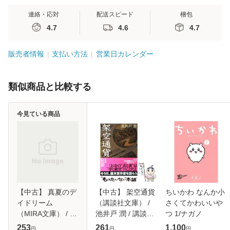
連絡・応対
配送スピード
梱包
4.7
4.6
4.7
販売者情報
支払い方法
営業日カレンダー
類似商品と比較する
今見ている商品
【中古】 真夏のデ
【中古】 架空通貨
ちいかわ なんか小
イドリーム
（講談社文庫） /
さくてかわいいや
（MIRA文庫） / サ
池井戸 潤 / 講談社
つ 1/ナガノ
ンドラ ブラウン、
[文庫]【メール便送
253
261
1,100
円
円
円