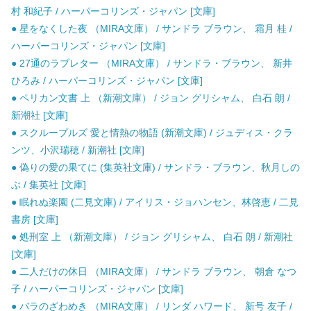
村 和紀子 / ハーパーコリンズ・ジャパン [文庫]
● 星をなくした夜 （MIRA文庫） / サンドラ ブラウン、 霜月 桂 /
ハーパーコリンズ・ジャパン [文庫]
● 27通のラブレター （MIRA文庫） / サンドラ・ブラウン、 新井
ひろみ / ハーパーコリンズ・ジャパン [文庫]
● ペリカン文書 上 （新潮文庫） / ジョン グリシャム、 白石 朗 /
新潮社 [文庫]
● スクループルズ 愛と情熱の物語 (新潮文庫) / ジュディス・クラ
ンツ、小沢瑞穂 / 新潮社 [文庫]
● 偽りの愛の果てに (集英社文庫) / サンドラ・ブラウン、秋月しの
ぶ / 集英社 [文庫]
● 眠れぬ楽園 (二見文庫) / アイリス・ジョハンセン、林啓恵 / 二見
書房 [文庫]
● 処刑室 上 （新潮文庫） / ジョン グリシャム、 白石 朗 / 新潮社
[文庫]
● 二人だけの休日 （MIRA文庫） / サンドラ ブラウン、 朝倉 なつ
子 / ハーパーコリンズ・ジャパン [文庫]
● バラのざわめき （MIRA文庫） / リンダ ハワード、 新号 友子 /