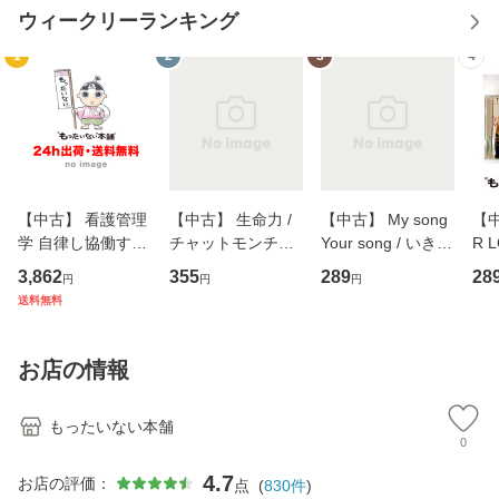
ウィークリーランキング
1
2
3
4
【中古】 看護管理
【中古】 生命力 /
【中古】 My song
【中
学 自律し協働する
チャットモンチー /
Your song / いきも
R 
専門職の看護マネ
キューンレコード
のがかり / [CD]
産限
3,862
355
289
28
円
円
円
ジメントスキル 改
[CD]【メール便送
【メール便送料無
翔太
送料無料
訂第3版 (看護学テ
料無料】
料】
[C
キストNiCE) / 手島
料
恵 藤本幸三 / 南江
お店の情報
堂 [単行
もったいない本舗
0
4.7
お店の評価：
点
(
830
件
)