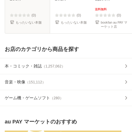
広田 真奈美 / ハー
料無料】
パーコリンズ・ジ
送料無料
ャパン [文庫]【メ
(0)
(0)
(0)
ール便送料無料
もったいない本舗
もったいない本舗
bookfan au PAY マ
ーケット店
お店のカテゴリから商品を探す
本・コミック・雑誌
（
1,257,062
）
音楽・映像
（
151,112
）
ゲーム機・ゲームソフト
（
280
）
au PAY マーケット
のおすすめ