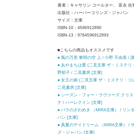
著者：キャサリン コールター、 富永 佐
出版社：ハーパーコリンズ・ジャパン
サイズ：文庫
ISBN-10：4596912890
ISBN-13：9784596912893
■こちらの商品もオススメです
● 風の万里 黎明の空 上 / 小野 不由美 / 
● あやまちは愛 (二見文庫 ザ・ミステ
野郁子 / 二見書房 [文庫]
● 女王の娘 (二見文庫 ザ・ミステリ・コ
二見書房 [文庫]
● シーズン・フォー・ラヴァーズ クリスマ
ナ / ハーレクイン [文庫]
● バラのざわめき （MIRA文庫） / リ
パン [文庫]
● 真夏のデイドリーム （MIRA文庫） /
ズ・ジャパン [文庫]