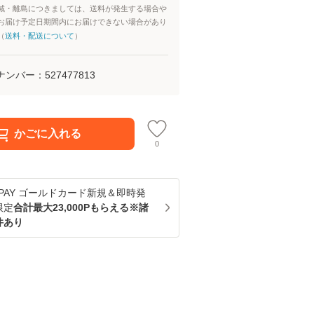
域・離島につきましては、送料が発生する場合や
お届け予定日期間内にお届けできない場合があり
（
送料・配送について
）
ナンバー：
527477813
かごに入れる
0
u PAY ゴールドカード新規＆即時発
限定
合計最大23,000Pもらえる※諸
件あり