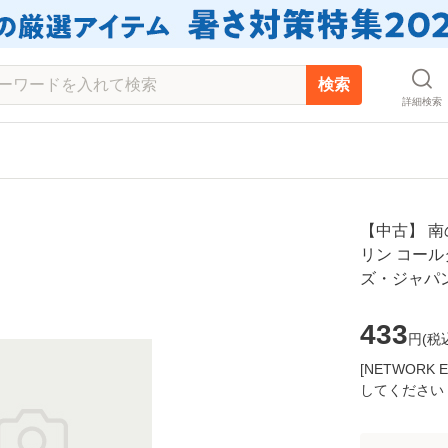
検索
詳細検索
【中古】 南
リン コール
ズ・ジャパン
433
円(
税
[NETWOR
してください