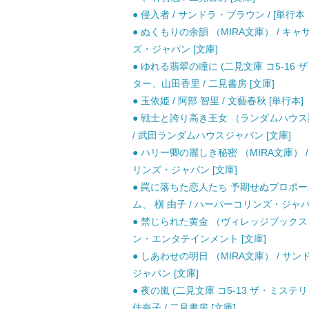
● 侵入者 / サンドラ・ブラウン / [単行
● ぬくもりの余韻 （MIRA文庫） / キ
ズ・ジャパン [文庫]
● ゆれる翡翠の瞳に (二見文庫 コ5-16
ター、山田香里 / 二見書房 [文庫]
● 玉依姫 / 阿部 智里 / 文藝春秋 [単行本]
● 戦士と誇り高き王女 （ランダムハウス講
/ 武田ランダムハウスジャパン [文庫]
● ハリー卿の麗しき秘密 （MIRA文庫） 
リンズ・ジャパン [文庫]
● 罠に落ちた恋人たち 予期せぬプロポーズ
ム、 槇 由子 / ハーパーコリンズ・ジャパ
● 禁じられた黄金 （ヴィレッジブックス） 
ン・エンタテインメント [文庫]
● しあわせの明日 （MIRA文庫） / サ
ジャパン [文庫]
● 夜の嵐 (二見文庫 コ5-13 ザ・ミス
佳奈子 / 二見書房 [文庫]