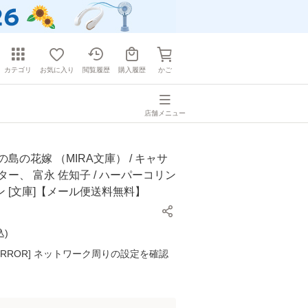
カテゴリ
お気に入り
閲覧履歴
購入履歴
かご
店舗メニュー
の島の花嫁 （MIRA文庫） / キャサ
ター、 富永 佐知子 / ハーパーコリン
 [文庫]【メール便送料無料】
込
)
K ERROR] ネットワーク周りの設定を確認