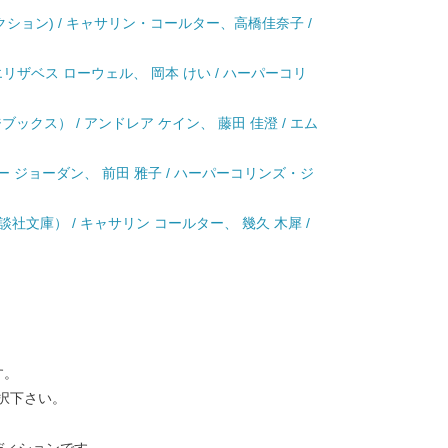
クション) / キャサリン・コールター、高橋佳奈子 /
 エリザベス ローウェル、 岡本 けい / ハーパーコリ
ックス） / アンドレア ケイン、 藤田 佳澄 / エム
ー ジョーダン、 前田 雅子 / ハーパーコリンズ・ジ
社文庫） / キャサリン コールター、 幾久 木犀 /
す。
択下さい。