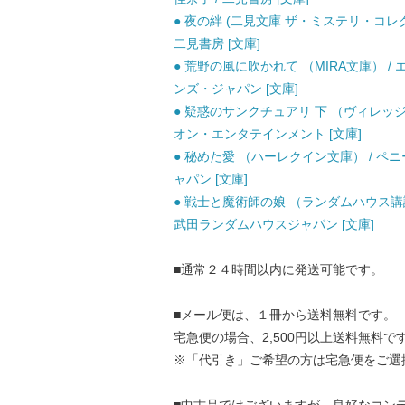
● 夜の絆 (二見文庫 ザ・ミステリ・コレ
二見書房 [文庫]
● 荒野の風に吹かれて （MIRA文庫） /
ンズ・ジャパン [文庫]
● 疑惑のサンクチュアリ 下 （ヴィレッジブ
オン・エンタテインメント [文庫]
● 秘めた愛 （ハーレクイン文庫） / ペニ
ャパン [文庫]
● 戦士と魔術師の娘 （ランダムハウス講談
武田ランダムハウスジャパン [文庫]
■通常２４時間以内に発送可能です。
■メール便は、１冊から送料無料です。
宅急便の場合、2,500円以上送料無料で
※「代引き」ご希望の方は宅急便をご選