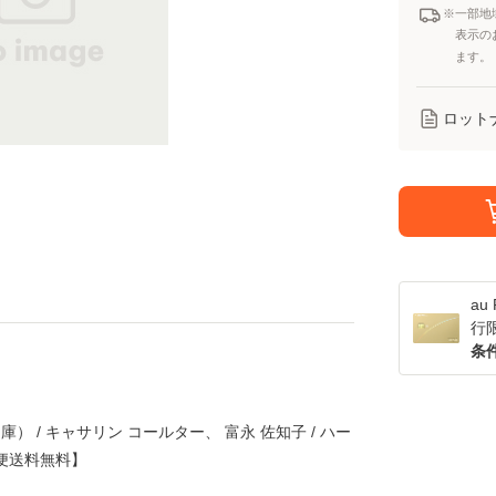
※一部地
表示の
ます。
ロット
a
行
条
庫） / キャサリン コールター、 富永 佐知子 / ハー
ル便送料無料】