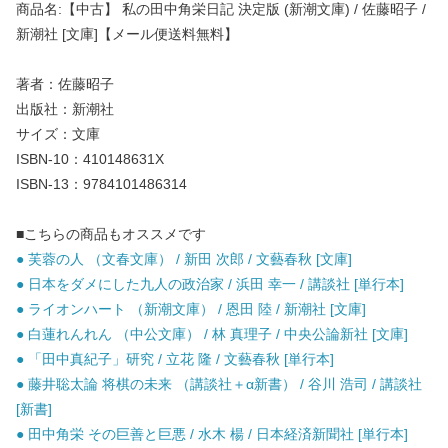
商品名:【中古】 私の田中角栄日記 決定版 (新潮文庫) / 佐藤昭子 /
新潮社 [文庫]【メール便送料無料】
著者：佐藤昭子
出版社：新潮社
サイズ：文庫
ISBN-10：410148631X
ISBN-13：9784101486314
■こちらの商品もオススメです
● 芙蓉の人 （文春文庫） / 新田 次郎 / 文藝春秋 [文庫]
● 日本をダメにした九人の政治家 / 浜田 幸一 / 講談社 [単行本]
● ライオンハート （新潮文庫） / 恩田 陸 / 新潮社 [文庫]
● 白蓮れんれん （中公文庫） / 林 真理子 / 中央公論新社 [文庫]
● 「田中真紀子」研究 / 立花 隆 / 文藝春秋 [単行本]
● 藤井聡太論 将棋の未来 （講談社＋α新書） / 谷川 浩司 / 講談社
[新書]
● 田中角栄 その巨善と巨悪 / 水木 楊 / 日本経済新聞社 [単行本]