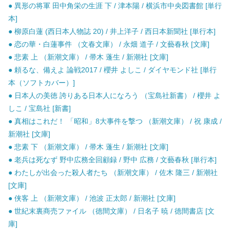
● 異形の将軍 田中角栄の生涯 下 / 津本陽 / 横浜市中央図書館 [単行
本]
● 柳原白蓮 (西日本人物誌 20) / 井上洋子 / 西日本新聞社 [単行本]
● 恋の華・白蓮事件 （文春文庫） / 永畑 道子 / 文藝春秋 [文庫]
● 悲素 上 （新潮文庫） / 帚木 蓬生 / 新潮社 [文庫]
● 頼るな、備えよ 論戦2017 / 櫻井 よしこ / ダイヤモンド社 [単行
本（ソフトカバー）]
● 日本人の美徳 誇りある日本人になろう （宝島社新書） / 櫻井 よ
しこ / 宝島社 [新書]
● 真相はこれだ！ 「昭和」8大事件を撃つ （新潮文庫） / 祝 康成 /
新潮社 [文庫]
● 悲素 下 （新潮文庫） / 帚木 蓬生 / 新潮社 [文庫]
● 老兵は死なず 野中広務全回顧録 / 野中 広務 / 文藝春秋 [単行本]
● わたしが出会った殺人者たち （新潮文庫） / 佐木 隆三 / 新潮社
[文庫]
● 侠客 上 （新潮文庫） / 池波 正太郎 / 新潮社 [文庫]
● 世紀末裏商売ファイル （徳間文庫） / 日名子 暁 / 徳間書店 [文
庫]