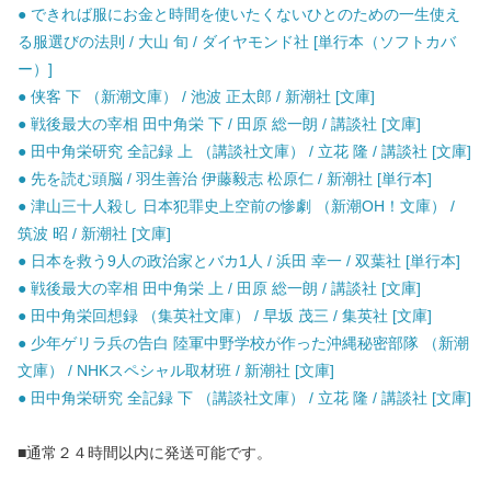
● できれば服にお金と時間を使いたくないひとのための一生使え
る服選びの法則 / 大山 旬 / ダイヤモンド社 [単行本（ソフトカバ
ー）]
● 侠客 下 （新潮文庫） / 池波 正太郎 / 新潮社 [文庫]
● 戦後最大の宰相 田中角栄 下 / 田原 総一朗 / 講談社 [文庫]
● 田中角栄研究 全記録 上 （講談社文庫） / 立花 隆 / 講談社 [文庫]
● 先を読む頭脳 / 羽生善治 伊藤毅志 松原仁 / 新潮社 [単行本]
● 津山三十人殺し 日本犯罪史上空前の惨劇 （新潮OH！文庫） /
筑波 昭 / 新潮社 [文庫]
● 日本を救う9人の政治家とバカ1人 / 浜田 幸一 / 双葉社 [単行本]
● 戦後最大の宰相 田中角栄 上 / 田原 総一朗 / 講談社 [文庫]
● 田中角栄回想録 （集英社文庫） / 早坂 茂三 / 集英社 [文庫]
● 少年ゲリラ兵の告白 陸軍中野学校が作った沖縄秘密部隊 （新潮
文庫） / NHKスペシャル取材班 / 新潮社 [文庫]
● 田中角栄研究 全記録 下 （講談社文庫） / 立花 隆 / 講談社 [文庫]
■通常２４時間以内に発送可能です。