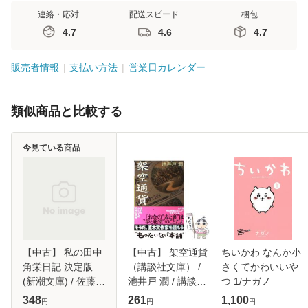
連絡・応対
配送スピード
梱包
4.7
4.6
4.7
販売者情報
支払い方法
営業日カレンダー
類似商品と比較する
今見ている商品
【中古】 私の田中
【中古】 架空通貨
ちいかわ なんか小
角栄日記 決定版
（講談社文庫） /
さくてかわいいや
(新潮文庫) / 佐藤昭
池井戸 潤 / 講談社
つ 1/ナガノ
子 / 新潮社 [文庫]
[文庫]【メール便送
348
261
1,100
円
円
円