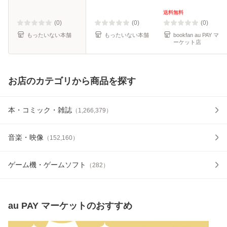
【メール便送料無
料無料】
料】
送料無料
(0)
(0)
(0)
もったいない本舗
もったいない本舗
bookfan au PAY マ
ーケット店
お店のカテゴリから商品を探す
本・コミック・雑誌
（
1,266,379
）
音楽・映像
（
152,160
）
ゲーム機・ゲームソフト
（
282
）
au PAY マーケット
のおすすめ