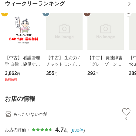
ウィークリーランキング
1
2
3
4
【中古】 看護管理
【中古】 生命力 /
【中古】 発達障害
【中
学 自律し協働する
チャットモンチー /
「グレーゾーン」
You
専門職の看護マネ
キューンレコード
その正しい理解と
のがか
3,862
355
292
28
円
円
円
ジメントスキル 改
[CD]【メール便送
克服法 (SB新書 57
【
送料無料
訂第3版 (看護学テ
料無料】
2) / 岡田尊司 / Ｓ
料
キストNiCE) / 手島
Ｂクリエイティブ
恵 藤本幸三 / 南江
[新書]【メール便送
お店の情報
堂 [単行
料無料】
もったいない本舗
0
4.7
お店の評価：
点
(
830
件
)