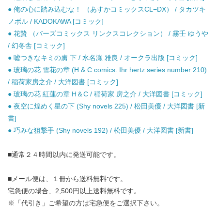
● 俺の心に踏み込むな！ （あすかコミックスCL−DX） / タカツキ
ノボル / KADOKAWA [コミック]
● 花贄 （バーズコミックス リンクスコレクション） / 霧壬 ゆうや
/ 幻冬舎 [コミック]
● 嘘つきなキミの虜 下 / 水名瀬 雅良 / オークラ出版 [コミック]
● 玻璃の花 雪花の章 (H & C comics. Ihr hertz series number 210)
/ 稲荷家房之介 / 大洋図書 [コミック]
● 玻璃の花 紅蓮の章 H＆C / 稲荷家 房之介 / 大洋図書 [コミック]
● 夜空に煌めく星の下 (Shy novels 225) / 松田美優 / 大洋図書 [新
書]
● 巧みな狙撃手 (Shy novels 192) / 松田美優 / 大洋図書 [新書]
■通常２４時間以内に発送可能です。
■メール便は、１冊から送料無料です。
宅急便の場合、2,500円以上送料無料です。
※「代引き」ご希望の方は宅急便をご選択下さい。