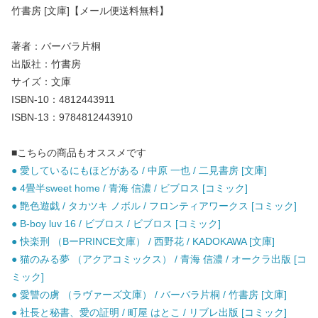
竹書房 [文庫]【メール便送料無料】
著者：バーバラ片桐
出版社：竹書房
サイズ：文庫
ISBN-10：4812443911
ISBN-13：9784812443910
■こちらの商品もオススメです
● 愛しているにもほどがある / 中原 一也 / 二見書房 [文庫]
● 4畳半sweet home / 青海 信濃 / ビブロス [コミック]
● 艶色遊戯 / タカツキ ノボル / フロンティアワークス [コミック]
● B-boy luv 16 / ビブロス / ビブロス [コミック]
● 快楽刑 （BーPRINCE文庫） / 西野花 / KADOKAWA [文庫]
● 猫のみる夢 （アクアコミックス） / 青海 信濃 / オークラ出版 [コ
ミック]
● 愛讐の虜 （ラヴァーズ文庫） / バーバラ片桐 / 竹書房 [文庫]
● 社長と秘書、愛の証明 / 町屋 はとこ / リブレ出版 [コミック]