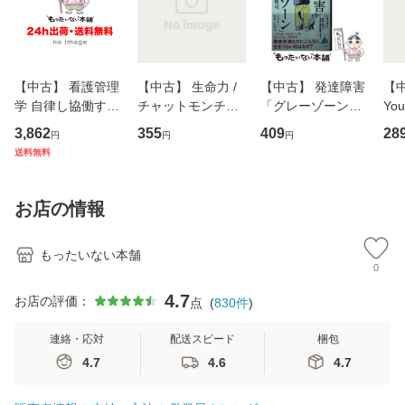
【中古】 看護管理
【中古】 生命力 /
【中古】 発達障害
【中
学 自律し協働する
チャットモンチー /
「グレーゾーン」
You
専門職の看護マネ
キューンレコード
その正しい理解と
のがか
3,862
355
409
28
円
円
円
ジメントスキル 改
[CD]【メール便送
克服法 (SB新書 57
【
送料無料
訂第3版 (看護学テ
料無料】
2) / 岡田尊司 / Ｓ
料
キストNiCE) / 手島
Ｂクリエイティブ
恵 藤本幸三 / 南江
[新書]【メール便送
お店の情報
堂 [単行
料無料】
もったいない本舗
0
4.7
お店の評価：
点
(
830
件
)
連絡・応対
配送スピード
梱包
4.7
4.6
4.7