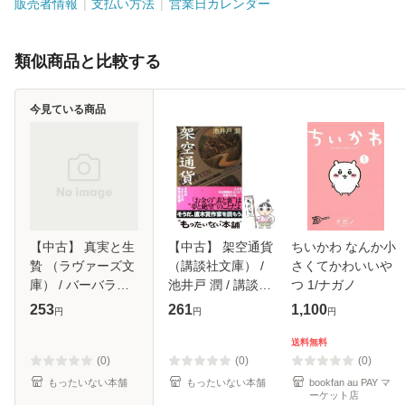
販売者情報
支払い方法
営業日カレンダー
類似商品と比較する
今見ている商品
【中古】 真実と生
【中古】 架空通貨
ちいかわ なんか小
贄 （ラヴァーズ文
（講談社文庫） /
さくてかわいいや
庫） / バーバラ片
池井戸 潤 / 講談社
つ 1/ナガノ
桐 / 竹書房 [文庫]
[文庫]【メール便送
253
261
1,100
円
円
円
【メール便送料無
料無料】
料】
送料無料
(0)
(0)
(0)
もったいない本舗
もったいない本舗
bookfan au PAY マ
ーケット店