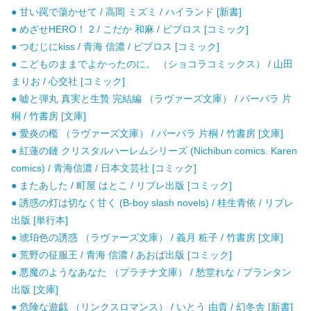
● 甘い罠で蕩かせて / 高岡 ミズミ / ハイランド [新書]
● めざせHERO！ 2 / こだか 和麻 / ビブロス [コミック]
● つむじにkiss / 青海 信濃 / ビブロス [コミック]
● こどものままでよかったのに。 （ショコラコミックス） / 山田
まりお / 心交社 [コミック]
● 嘘と弾丸 真実と生贄 完結編 （ラヴァーズ文庫） / バーバラ 片
桐 / 竹書房 [文庫]
● 愛炎の檻 （ラヴァーズ文庫） / バーバラ 片桐 / 竹書房 [文庫]
● 紅蓮の鏈 クリスタルハーレムシリーズ (Nichibun comics. Karen
comics) / 青海信濃 / 日本文芸社 [コミック]
● またあした / 町屋 はとこ / リブレ出版 [コミック]
● 誘惑の灯は切なく甘く (B-boy slash novels) / 桂生青依 / リブレ
出版 [単行本]
● 琥珀色の誘惑 （ラヴァーズ文庫） / 義月 粧子 / 竹書房 [文庫]
● 荒野の征服王 / 青海 信濃 / あおば出版 [コミック]
● 悪魔のようなあなた （プラチナ文庫） / 愁堂れな / プランタン
出版 [文庫]
● 危険な遊戯 （リンクスロマンス） / いとう 由貴 / 幻冬舎 [新書]